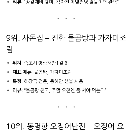
리뷰
: “장칼제비 별미, 감자전·메밀전병 곁들이면 완벽”
9위. 사돈집 – 진한 물곰탕과 가자미조
림
위치
: 속초시 영랑해안1길 8
대표 메뉴
: 물곰탕, 가자미조림
특징
: 해장국 전문, 동해안 생물 사용
리뷰
: “물곰탕 진국, 주말 오전엔 줄 서야 먹는다”
10위. 동명항 오징어난전 – 오징어 요