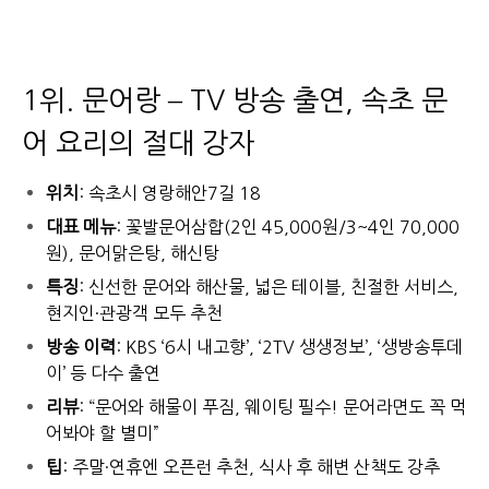
1위. 문어랑 – TV 방송 출연, 속초 문
어 요리의 절대 강자
위치
: 속초시 영랑해안7길 18
대표 메뉴
: 꽃발문어삼합(2인 45,000원/3~4인 70,000
원), 문어맑은탕, 해신탕
특징
: 신선한 문어와 해산물, 넓은 테이블, 친절한 서비스,
현지인·관광객 모두 추천
방송 이력
: KBS ‘6시 내고향’, ‘2TV 생생정보’, ‘생방송투데
이’ 등 다수 출연
리뷰
: “문어와 해물이 푸짐, 웨이팅 필수! 문어라면도 꼭 먹
어봐야 할 별미”
팁
: 주말·연휴엔 오픈런 추천, 식사 후 해변 산책도 강추