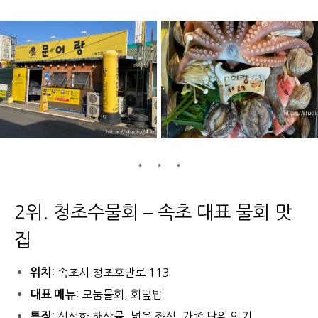
2위. 청초수물회 – 속초 대표 물회 맛
집
위치
: 속초시 청초호반로 113
대표 메뉴
: 모둠물회, 회덮밥
특징
: 신선한 해산물, 넓은 좌석, 가족 단위 인기