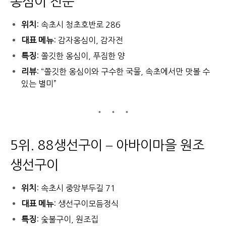
옹심이 전문
위치
: 속초시 청초호반로 286
대표 메뉴
: 감자옹심이, 감자전
특징
: 쫄깃한 옹심이, 푸짐한 양
리뷰
: “쫄깃한 옹심이와 구수한 국물, 속초에서만 맛볼 수
있는 별미”
5위. 88생선구이 – 아바이마을 원조
생선구이
위치
: 속초시 중앙부두길 71
대표 메뉴
: 생선구이모듬정식
특징
: 숯불구이, 원조집