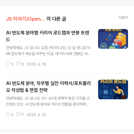
더보기
JS 이야기/Open AI
의 다른 글
AI 반도체 분야별 커리어 로드맵과 연봉 트렌
드
글 내용
안녕하세요. JS 입니다. 요즘 커리어 고민, 남 일 아니죠?A
I와 반도체가 세상을 바꾸는 지금, 내 커리어와 연봉은 어디
로 가야 할지 막막한 분 많으실 겁니다.이 글에서는 AI 반도
3
3
2025. 6. 15.
체 분야별 커리어 로드맵과 2025년 연봉 트렌드를 한눈에
정리해 드립니다.아래 내용을 읽으시면 세 가지 핵심 혜택
을 얻어가실 수 있습니다! 미래 유망 직무와 성장 전략실제
AI 반도체 분야, 직무별 실전 이력서/포트폴리
연봉 시세커리어 전환 실전 팁AI 반도체 산업, 왜 지금 주목
받는가?AI 반도체는 인공지능의 두뇌 역할을 하는 핵심 부
오 작성법 & 면접 전략
글 내용
품입니다.2025년 글로벌 반도체 시장은 951조 원 규모로
안녕하세요. JS 입니다. 30~40대 경력직 혹은 이직을 고
폭발적 성장을 기록 중이며, AI 반도체가 그 중심에 있습니
민하는 당신, AI 반도체 분야로 커리어 전환을 준비하며
다.오픈AI, 엔비디아, AMD 등 글로벌 빅테크는 맞춤형 AI
“내 경험이 통할까?”, “최신 트렌드에 맞는 이력서와 포트
칩 개발에 사활을 걸고 있습니다.한국 역시 삼성전자, ..
6
7
2025. 6. 15.
폴리오는 어떻게 써야 할까?”, “AI 기반 면접은 도대체 어
떻게 준비해야 하지?”라는 고민에 빠져 있지 않으신가요?
이 글에서는직무별 핵심 역량을 어필하는 이력서/포트폴리