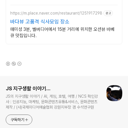
https://m.place.naver.com/restaurant/1251917298
광고
바다뷰 고품격 식사모임 장소
매미성 3분, 벨버디어에서 15분 거리에 위치한 오션뷰 바베
큐 맛집입니다.
(새창열림)
로그 정보
JS 지구생활 이야기...
JS의 지구생활 이야기 / AI, 게임, 호텔, 여행 / NCS 확인강
사 : 인공지능, 마케팅, 문화콘텐츠유통&서비스, 문화콘텐츠
제작 / (사)국제미디어예술협회 강원지부장 겸 수석연구원
구독하기