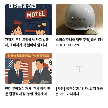
관광지 무인 모텔에서 사고 발생
스미스 주니어 헬멧 구입, SMITH
시, 소비자가 꼭 알아야 할 대처법
HOLT JR 1920
과 권리
한미 무역협상 재개, 관세 마감 앞
[사진] 동경여행 / 긴자..알지 못하
둔 결정적 시점: 농업·산업계의 반
는 어느 다리에서
응과 핵심 쟁점 총정리