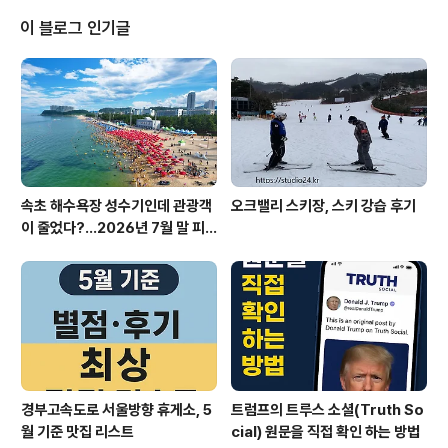
오 작성법AI 시대에 맞는 면접 전략실제 합격률을 높이는
최신 팁까지, 지금 바로 적용 가능한 실전 노하우를 모두 공
이 블로그 인기글
개합니다.1. AI 반도체 분야, 왜 지금 주목받는가?AI 반도체
란?AI 반도체는 인공지능 연산에 최적화된 설계와 공정이
적용된 반도체로, 데이터센터, 자율주행, 스마트폰 등 다양
한 산업에서 핵심 부품으로 자리 잡았습니다.채용 트렌드2
025년 기준,..
속초 해수욕장 성수기인데 관광객
오크밸리 스키장, 스키 강습 후기
이 줄었다?…2026년 7월 말 피
서 현장의 불편한 진실
경부고속도로 서울방향 휴게소, 5
트럼프의 트루스 소셜(Truth So
월 기준 맛집 리스트
cial) 원문을 직접 확인 하는 방법