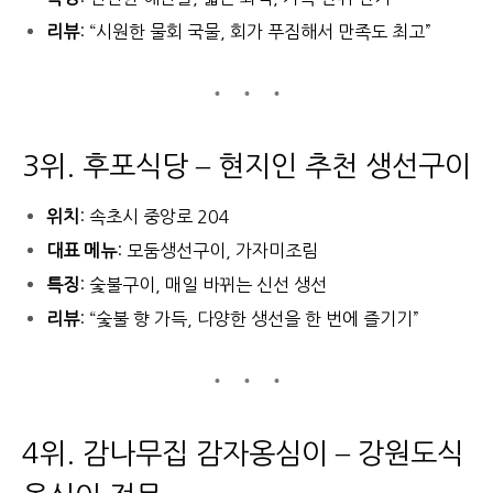
리뷰
: “시원한 물회 국물, 회가 푸짐해서 만족도 최고”
3위. 후포식당 – 현지인 추천 생선구이
위치
: 속초시 중앙로 204
대표 메뉴
: 모둠생선구이, 가자미조림
특징
: 숯불구이, 매일 바뀌는 신선 생선
리뷰
: “숯불 향 가득, 다양한 생선을 한 번에 즐기기”
4위. 감나무집 감자옹심이 – 강원도식