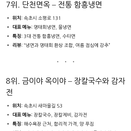
7위. 단천면옥 – 전통 함흥냉면
위치
: 속초시 소평로 131
대표 메뉴
: 명태회냉면, 물냉면
특징
: 3대 전통 함흥냉면, 수타면
리뷰
: “냉면과 명태회 환상 조합, 여름 점심에 강추”
8위. 금이야 옥이야 – 장칼국수와 감자
전
위치
: 속초시 새마을길 53
대표 메뉴
: 장칼국수, 장칼제비, 감자전
특징
: 해수욕장 근처, 합리적 가격, 양 푸짐