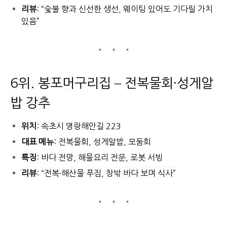
리뷰
: “숯불 향과 신선한 생선, 웨이팅 있어도 기다릴 가치
있음”
6위. 봉포머구리집 – 전복물회·성게알
밥 강추
위치
: 속초시 영랑해안길 223
대표 메뉴
: 전복물회, 성게알밥, 모둠회
특징
: 바다 전망, 해물요리 전문, 로봇 서빙
리뷰
: “전복·해산물 푸짐, 창밖 바다 보며 식사”