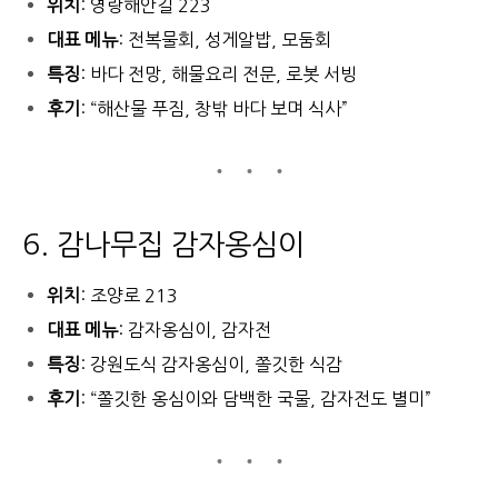
위치
: 영랑해안길 223
대표 메뉴
: 전복물회, 성게알밥, 모둠회
특징
: 바다 전망, 해물요리 전문, 로봇 서빙
후기
: “해산물 푸짐, 창밖 바다 보며 식사”
6. 감나무집 감자옹심이
위치
: 조양로 213
대표 메뉴
: 감자옹심이, 감자전
특징
: 강원도식 감자옹심이, 쫄깃한 식감
후기
: “쫄깃한 옹심이와 담백한 국물, 감자전도 별미”