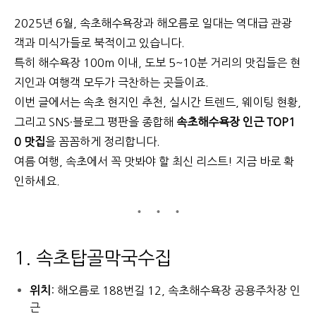
2025년 6월, 속초해수욕장과 해오름로 일대는 역대급 관광
객과 미식가들로 북적이고 있습니다.
특히 해수욕장 100m 이내, 도보 5~10분 거리의 맛집들은 현
지인과 여행객 모두가 극찬하는 곳들이죠.
이번 글에서는 속초 현지인 추천, 실시간 트렌드, 웨이팅 현황,
그리고 SNS·블로그 평판을 종합해
속초해수욕장 인근 TOP1
0 맛집
을 꼼꼼하게 정리합니다.
여름 여행, 속초에서 꼭 맛봐야 할 최신 리스트! 지금 바로 확
인하세요.
1. 속초탑골막국수집
위치
: 해오름로 188번길 12, 속초해수욕장 공용주차장 인
근