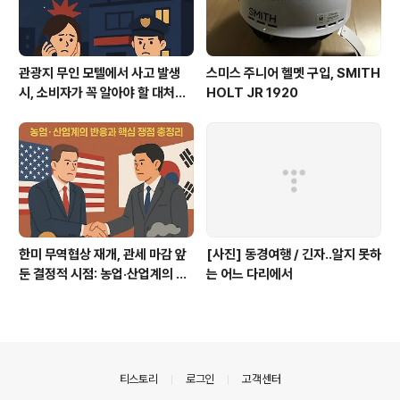
관광지 무인 모텔에서 사고 발생
스미스 주니어 헬멧 구입, SMITH
시, 소비자가 꼭 알아야 할 대처법
HOLT JR 1920
과 권리
한미 무역협상 재개, 관세 마감 앞
[사진] 동경여행 / 긴자..알지 못하
둔 결정적 시점: 농업·산업계의 반
는 어느 다리에서
응과 핵심 쟁점 총정리
의안내
티스토리
로그인
고객센터