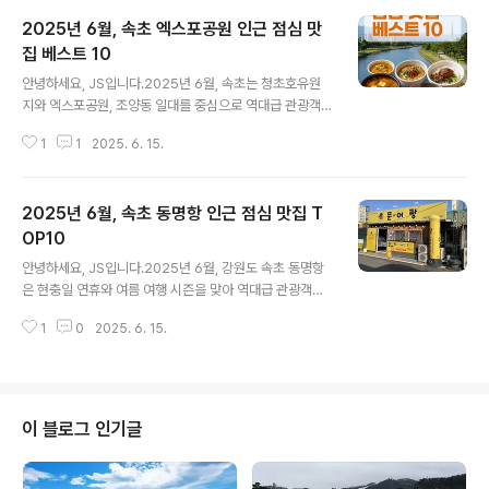
2025년 6월, 속초 엑스포공원 인근 점심 맛
집 베스트 10
글 내용
안녕하세요, JS입니다.2025년 6월, 속초는 청초호유원
지와 엑스포공원, 조양동 일대를 중심으로 역대급 관광객
이 몰리며 점심 식사 웨이팅이 필수인 핫플레이스들이 쏟
1
1
2025. 6. 15.
아졌습니다.이번 글에서는 속초 엑스포로 500m 이내, 청
초호유원지·조양동 일대에서 현지인과 관광객 모두가 인정
한 점심 맛집 TOP10을 꼼꼼하게 정리합니다.실제 웨이
2025년 6월, 속초 동명항 인근 점심 맛집 T
팅, 메뉴, 위치, 분위기, 가격, 만족도 등 다양한 기준을 반영
해 선정했으니, 속초 여행 또는 현지 미식 투어를 계획 중이
OP10
글 내용
라면 꼭 참고하세요!1. 청초수물회 본점위치: 청초호 앞, 엑
안녕하세요, JS입니다.2025년 6월, 강원도 속초 동명항
스포공원 도보 5분대표 메뉴: 물회, 해전물회, 성게알비빔
은 현충일 연휴와 여름 여행 시즌을 맞아 역대급 관광객이
밥특징: 20년 전통, TV맛집(맛있는 녀석들 등), 호수 뷰,
몰리며, 점심 웨이팅이 필수인 핫플레이스들이 대세로 떠
신선한 해산물리뷰: “속초 물회 원탑, 여름 점심에 강추!”2.
1
0
2025. 6. 15.
올랐습니다.이번 포스팅에서는 실시간 인기, 현지인 추천,
88생선구이..
방송 출연 이력, 그리고 관광객 만족도가 높은 속초 동명항
점심 맛집 TOP10을 꼼꼼하게 정리합니다.특히 TV 방송
에 출연한 ‘문어랑’을 1위로 선정했으며, 신선한 해산물, 물
회, 감자옹심이, 냉면, 생선구이 등 속초의 대표 메뉴와 현
이 블로그 인기글
지 분위기를 모두 담았습니다.여행자와 미식가 모두를 위
한 2025년 최신 리스트, 지금 바로 확인하세요! 1위. 문어
랑 – TV 방송 출연, 속초 문어 요리의 절대 강자위치: 속초