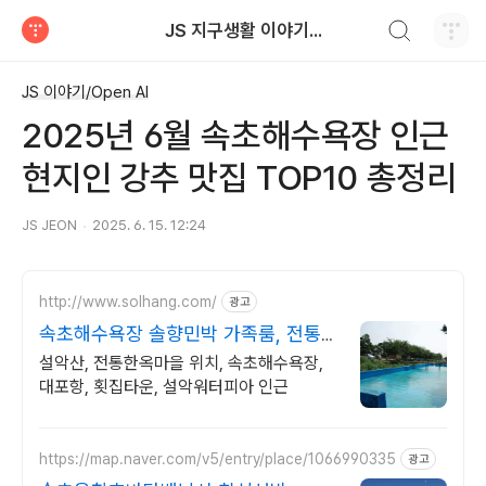
검색하기
JS 지구생활 이야기...
티스토리
JS 이야기/Open AI
2025년 6월 속초해수욕장 인근
현지인 강추 맛집 TOP10 총정리
JS JEON
2025. 6. 15. 12:24
http://www.solhang.com/
광고
속초해수욕장 솔향민박 가족룸, 전통한
옥
설악산, 전통한옥마을 위치, 속초해수욕장,
대포항, 횟집타운, 설악워터피아 인근
https://map.naver.com/v5/entry/place/1066990335
광고