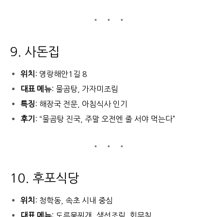
9. 사돈집
위치
: 영랑해안1길 8
대표 메뉴
: 물곰탕, 가자미조림
특징
: 해장국 전문, 아침식사 인기
후기
: “물곰탕 진국, 주말 오전엔 줄 서야 먹는다”
10. 후포식당
위치
: 청학동, 속초 시내 중심
대표 메뉴
: 도루묵찌개, 생선조림, 회무침