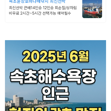
속초윤창호바다배낚시 최신선박
최신선박 큰배14인승 12인승 회손질/상차림
비무료 2시간~5시간 선택가능 예약필수