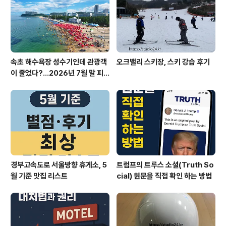
시 영랑해안7길 18대표 메뉴: 꽃발문어삼합(2인 45,000
원/3~..
속초 해수욕장 성수기인데 관광객
오크밸리 스키장, 스키 강습 후기
이 줄었다?…2026년 7월 말 피
서 현장의 불편한 진실
경부고속도로 서울방향 휴게소, 5
트럼프의 트루스 소셜(Truth So
월 기준 맛집 리스트
cial) 원문을 직접 확인 하는 방법