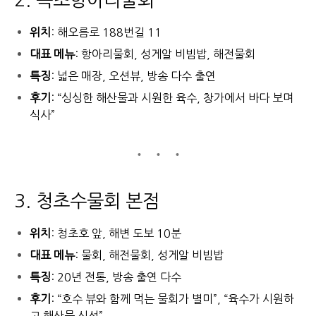
2. 속초항아리물회
위치
: 해오름로 188번길 11
대표 메뉴
: 항아리물회, 성게알 비빔밥, 해전물회
특징
: 넓은 매장, 오션뷰, 방송 다수 출연
후기
: “싱싱한 해산물과 시원한 육수, 창가에서 바다 보며
식사”
3. 청초수물회 본점
위치
: 청초호 앞, 해변 도보 10분
대표 메뉴
: 물회, 해전물회, 성게알 비빔밥
특징
: 20년 전통, 방송 출연 다수
후기
: “호수 뷰와 함께 먹는 물회가 별미”, “육수가 시원하