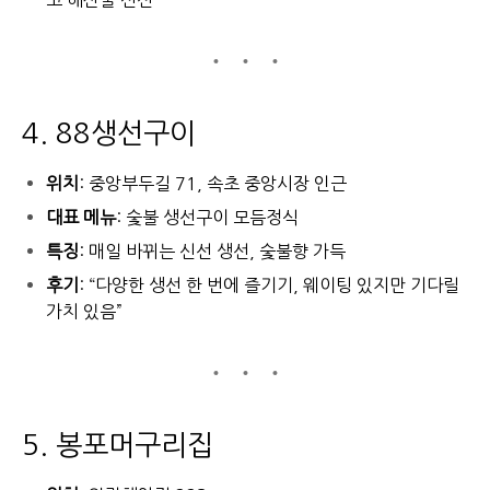
고 해산물 신선”
4. 88생선구이
위치
: 중앙부두길 71, 속초 중앙시장 인근
대표 메뉴
: 숯불 생선구이 모듬정식
특징
: 매일 바뀌는 신선 생선, 숯불향 가득
후기
: “다양한 생선 한 번에 즐기기, 웨이팅 있지만 기다릴
가치 있음”
5. 봉포머구리집