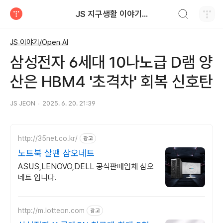
검색하기
JS 지구생활 이야기...
티스토리
JS 이야기/Open AI
삼성전자 6세대 10나노급 D램 양
산은 HBM4 '초격차' 회복 신호탄
JS JEON
2025. 6. 20. 21:39
http://35net.co.kr/
광고
노트북 살땐 삼오네트
ASUS,LENOVO,DELL 공식판매업체 삼오
네트 입니다.
http://m.lotteon.com
광고