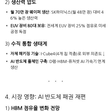
2)
생산력 압도
월 70만 장 웨이퍼 생산
: SK하이닉스(월 48만 장) 대비 4
6% 높은 생산력
EUV 장비 80대 보유
: 전세계 EUV 장비 25% 점유로 미세
공정 독점
3)
수직 통합 생태계
자체 패키징 기술
: I-Cube4(4개 칩 적층)로 외부 의존도 ↓
AI 반도체 풀체인 구축
: D램-HBM-퓨처셋 AI 가속기 연계
생산
4. 시장 영향: AI 반도체 패권 재편
1)
HBM 점유율 변화 전망