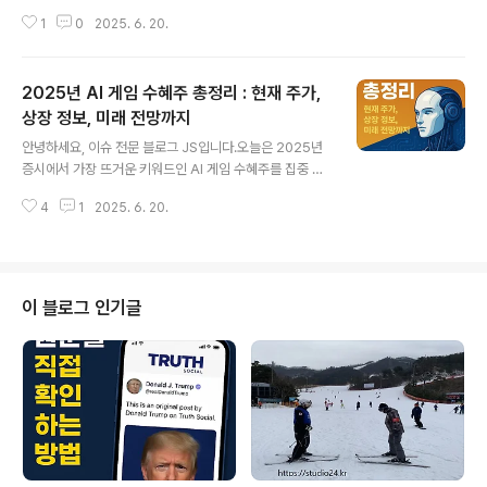
사건이 글로벌 반도체 시장과 미래 기술 경쟁에 미치는 파
1
0
2025. 6. 20.
급 효과를 심층적으로 정리합니다.극자외선(EUV) 공정, 하
이-K 메탈게이트(HKMG) 등 첨단 기술이 집약된 이번 신
제품은 데이터센터, AI, 서버, 스마트폰 등 차세대 IT 인프
2025년 AI 게임 수혜주 총정리 : 현재 주가,
라의 핵심이 될 전망입니다.경쟁사인 SK하이닉스와 마이
크론의 동향, 시장 점유율, 기술 격차, 그리고 삼성전자가
상장 정보, 미래 전망까지
글 내용
노리는 ‘초격차’ 전략까지 분석합니다.1. 삼성전자 6세대 1
안녕하세요, 이슈 전문 블로그 JS입니다.오늘은 2025년
0나노급 D램 양산, 무엇이 다른가?극자외선(EUV) 공정
증시에서 가장 뜨거운 키워드인 AI 게임 수혜주를 집중 분
도입으로 칩 면적 대비 더 많은 기억 소자 집적 가능하이-K
석합니다.게임 산업은 AI 기술 도입으로 개발 효율성, 플레
메탈게이트(HKMG) 기술 적용, 전하 누설 최소화로 신뢰
4
1
2025. 6. 20.
이어 경험, 매출 구조까지 혁신이 일어나고 있으며, 관련 상
성·..
장사의 주가와 미래 가치에 대한 관심이 폭발적으로 증가
하고 있습니다.국내외 AI 게임주 리스트, 현재 가격, 코스피
·코스닥 상장 여부, 그리고 미래 예측 가격까지 파워블로그
스타일로 정리합니다.1. AI 게임 수혜주란?AI 게임 수혜주
이 블로그 인기글
는AI 기술(생성형 AI, 대규모 언어모델, NPC 자동화, 맞춤
형 콘텐츠 등)을 게임 개발·운영에 적극 도입게임 개발 효율
화, 개인화된 플레이 경험, 신규 매출원 창출글로벌 게임 시
장에서 AI 경쟁력으로 주목받는 상장사를 의미합니다.20
25년..