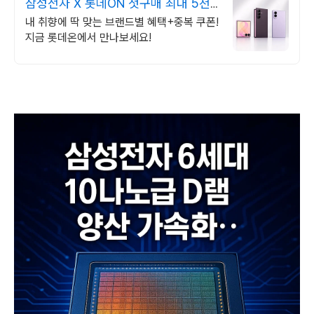
삼성전자 X 롯데ON 첫구매 최대 5천
원 혜택!
내 취향에 딱 맞는 브랜드별 혜택+중복 쿠폰!
지금 롯데온에서 만나보세요!