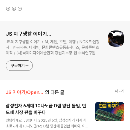
(새창열림)
로그 정보
JS 지구생활 이야기...
JS의 지구생활 이야기 / AI, 게임, 호텔, 여행 / NCS 확인강
사 : 인공지능, 마케팅, 문화콘텐츠유통&서비스, 문화콘텐츠
제작 / (사)국제미디어예술협회 강원지부장 겸 수석연구원
구독하기
더보기
JS 이야기/Open AI
의 다른 글
삼성전자 6세대 10나노급 D램 양산 돌입, 반
도체 시장 판을 바꾸다
글 내용
안녕하세요, JS입니다.2025년 6월, 삼성전자가 세계 최
초로 6세대 10나노급(1c) D램 양산에 돌입한 의미와, 이