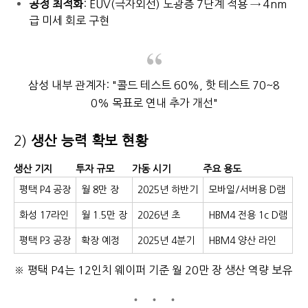
공정 최적화
: EUV(극자외선) 노광층 7단계 적용 → 4nm
급 미세 회로 구현
삼성 내부 관계자: "콜드 테스트 60%, 핫 테스트 70~8
0% 목표로 연내 추가 개선"
2)
생산 능력 확보 현황
생산 기지
투자 규모
가동 시기
주요 용도
평택 P4 공장
월 8만 장
2025년 하반기
모바일/서버용 D램
화성 17라인
월 1.5만 장
2026년 초
HBM4 전용 1c D램
평택 P3 공장
확장 예정
2025년 4분기
HBM4 양산 라인
※ 평택 P4는 12인치 웨이퍼 기준 월 20만 장 생산 역량 보유