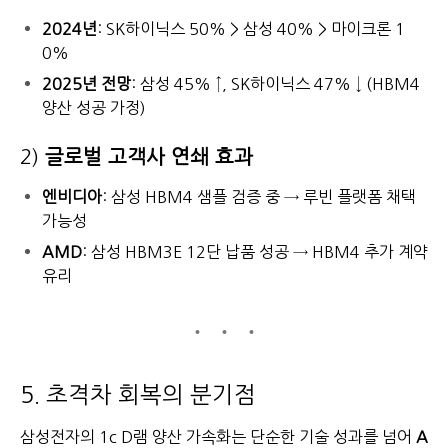
2024년
: SK하이닉스 50% > 삼성 40% > 마이크론 1
0%
2025년 전망
: 삼성 45% ↑, SK하이닉스 47% ↓ (HBM4
양산 성공 가정)
2)
글로벌 고객사 연쇄 효과
엔비디아
: 삼성 HBM4 샘플 검증 중 → 루빈 플랫폼 채택
가능성
AMD
: 삼성 HBM3E 12단 납품 성공 → HBM4 추가 계약
유리
5. 초격차 회복의 분기점
삼성전자의 1c D램 양산 가속화는 단순한 기술 성과를 넘어
A