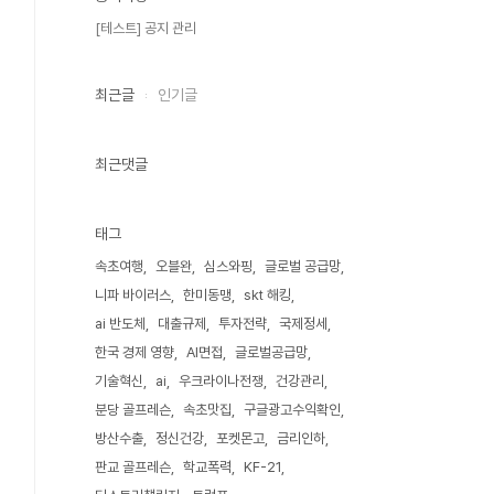
[테스트] 공지 관리
최근글
인기글
최근댓글
태그
속초여행
오블완
심스와핑
글로벌 공급망
니파 바이러스
한미동맹
skt 해킹
ai 반도체
대출규제
투자전략
국제정세
한국 경제 영향
AI면접
글로벌공급망
기술혁신
ai
우크라이나전쟁
건강관리
분당 골프레슨
속초맛집
구글광고수익확인
방산수출
정신건강
포켓몬고
금리인하
판교 골프레슨
학교폭력
KF-21