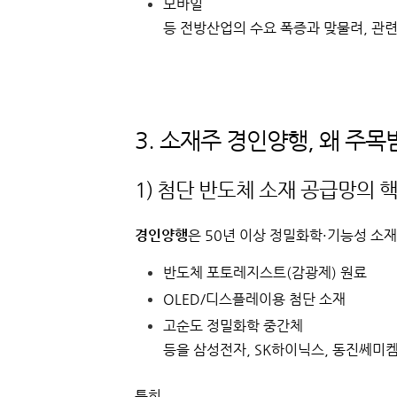
모바일
등 전방산업의 수요 폭증과 맞물려, 관
3. 소재주 경인양행, 왜 주목
1) 첨단 반도체 소재 공급망의 
경인양행
은 50년 이상 정밀화학·기능성 소
반도체 포토레지스트(감광제) 원료
OLED/디스플레이용 첨단 소재
고순도 정밀화학 중간체
등을 삼성전자, SK하이닉스, 동진쎄미
특히