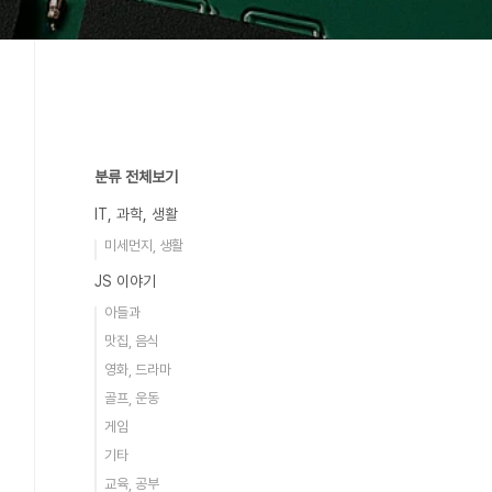
분류 전체보기
IT, 과학, 생활
미세먼지, 생활
JS 이야기
아들과
맛집, 음식
영화, 드라마
골프, 운동
게임
기타
교육, 공부