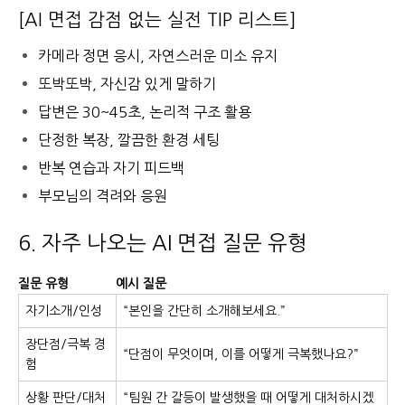
[AI 면접 감점 없는 실전 TIP 리스트]
카메라 정면 응시, 자연스러운 미소 유지
또박또박, 자신감 있게 말하기
답변은 30~45초, 논리적 구조 활용
단정한 복장, 깔끔한 환경 세팅
반복 연습과 자기 피드백
부모님의 격려와 응원
6. 자주 나오는 AI 면접 질문 유형
질문 유형
예시 질문
자기소개/인성
“본인을 간단히 소개해보세요.”
장단점/극복 경
“단점이 무엇이며, 이를 어떻게 극복했나요?”
험
상황 판단/대처
“팀원 간 갈등이 발생했을 때 어떻게 대처하시겠