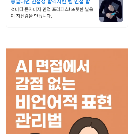
웅얼대던 면접생 합격시킨 템 면접 합
격 필수템
첫마디 듣자마자 면접 프리패스! 또렷한 발음
이 자신감을 만듭니다.