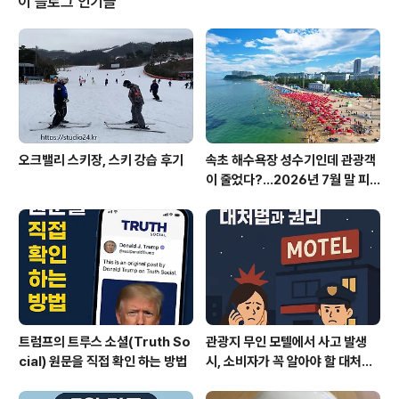
이 블로그 인기글
이 가속화되며 자기소개서와 면접 방식이 빠르게 변화하고
있습니다. 30-40대 학부모라면 자녀가 최신 트렌드에 맞
춰 준비할 수 있도록 지원하는 것이 중요합니다.AI 자기소
개서 첨삭 서비스는 기존의 단순 맞춤법 검사에서 벗어나,
지원 직무와..
오크밸리 스키장, 스키 강습 후기
속초 해수욕장 성수기인데 관광객
이 줄었다?…2026년 7월 말 피
서 현장의 불편한 진실
트럼프의 트루스 소셜(Truth So
관광지 무인 모텔에서 사고 발생
cial) 원문을 직접 확인 하는 방법
시, 소비자가 꼭 알아야 할 대처법
과 권리