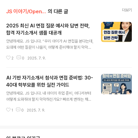
더보기
JS 이야기/Open AI
의 다른 글
2025 최신 AI 면접 질문 예시와 답변 전략,
합격 자기소개서 샘플 대공개
글 내용
안녕하세요. JS 입니다. “우리 아이가 AI 면접을 본다는데,
도대체 어떤 질문이 나올지, 어떻게 준비해야 할지 막막하
시죠? 변화하는 채용 환경 속에서 부모님들의 걱정, 충분히
2
0
2025. 7. 9.
공감합니다. 이 글에서는 실제 AI 면접 질문 예시와 합격을
부르는 답변 전략, 그리고 최신 합격 자기소개서 샘플까지
모두 공개합니다. 읽으시면 ‘AI 면접 걱정 끝!’ 세 가지 핵심
AI 기반 자기소개서 첨삭과 면접 준비법: 30-
혜택을 약속드립니다. 실제 AI 면접 질문과 모범 답변 예시
최신 합격 자기소개서 샘플2025 AI 면접 트렌드와 실전
40대 학부모를 위한 실전 가이드
글 내용
준비 전략 1-1. 2025년 AI 면접, 왜 중요한가?AI 면접이
안녕하세요. JS 입니다. 내 아이의 취업 준비, 어디서부터
란?AI 면접은 인공지능이 지원자의 표정, 음성, 답변 내용
어떻게 도와줘야 할지 막막하신가요? 빠르게 변하는 채용
을 분석해 공정하게 평가하는 비대면 면접 방식입니다. 20
시장에서 AI 기반 자기소개서 첨삭과 면접 준비법은 이제
25년 현재, 국내외 주요 기업의 70% 이상이 ..
1
0
2025. 7. 9.
필수입니다. 이 글에서는 실제 합격률을 높이는 AI 활용법,
최신 면접 트렌드, 부모가 실질적으로 도울 수 있는 노하우
까지 세 가지 핵심 혜택을 안내합니다. 지금 바로 읽어보세
요! 1-1. AI 기반 자기소개서 첨삭, 왜 필요할까?1) 변화하
는 채용 시장과 부모의 역할최근 채용 시장은 AI 기술 도입