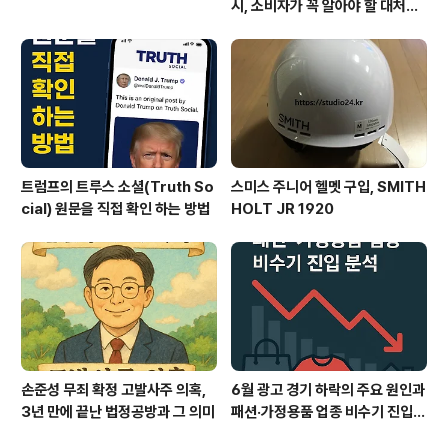
시, 소비자가 꼭 알아야 할 대처법
과 권리
트럼프의 트루스 소셜(Truth So
스미스 주니어 헬멧 구입, SMITH
cial) 원문을 직접 확인 하는 방법
HOLT JR 1920
손준성 무죄 확정 고발사주 의혹,
6월 광고 경기 하락의 주요 원인과
3년 만에 끝난 법정공방과 그 의미
패션·가정용품 업종 비수기 진입
분석