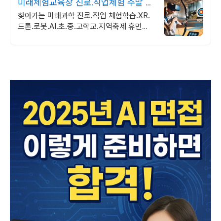
미래체험교육장 진로.직업체험 주말 상
담 가능 1:1교육
찾아가는 미래과학 진로.직업 체험학습.XR.
드론.로봇.AI.초.중.고학교.지역축제 휴먼로
봇.로봇축구.4족보행로봇.드론축구.드로잉
로봇.VR솜사탕자전거발전기.뇌파체험