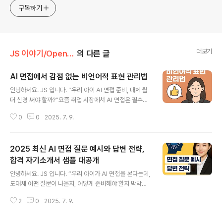
구독하기
더보기
JS 이야기/Open AI
의 다른 글
AI 면접에서 감점 없는 비언어적 표현 관리법
글 내용
안녕하세요. JS 입니다. “우리 아이 AI 면접 준비, 대체 뭘
더 신경 써야 할까?”요즘 취업 시장에서 AI 면접은 필수가
되었습니다. 하지만 답변 내용만큼이나 ‘비언어적 표현’이
0
0
2025. 7. 9.
점수를 좌우한다는 사실, 알고 계셨나요?이 글을 통해감점
없는 비언어적 표현 관리법실제 합격자 사례최신 AI 면접
트렌드까지 한 번에 정리해드립니다.우리 아이의 첫 취업
2025 최신 AI 면접 질문 예시와 답변 전략,
성공, 부모님의 작은 관심에서 시작됩니다!1. AI 면접이란?
- AI 면접의 핵심 평가 요소AI 면접은 인공지능이 지원자
합격 자기소개서 샘플 대공개
글 내용
의 답변뿐 아니라 표정, 시선, 목소리, 자세 등 비언어적 표
안녕하세요. JS 입니다. “우리 아이가 AI 면접을 본다는데,
현까지 분석해 평가하는 방식입니다.최근 많은 대기업과
도대체 어떤 질문이 나올지, 어떻게 준비해야 할지 막막하
공기업에서 도입 중이며, 객관적인 평가와 효율성 때문에
시죠? 변화하는 채용 환경 속에서 부모님들의 걱정, 충분히
빠르게 확산되고 있습니다.평가 요소주요 평가 기준표정자
2
0
2025. 7. 9.
공감합니다. 이 글에서는 실제 AI 면접 질문 예시와 합격을
연스럽고 긍정적..
부르는 답변 전략, 그리고 최신 합격 자기소개서 샘플까지