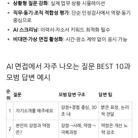
상황형 질문 강화
: 실제 업무 상황 시뮬레이션
직무·동기·조직 적합성 평가
: 단순 인성검사에서 역량·동기
중심으로
AI 스크리닝
: 이력서·자소서 키워드 최적화 필수
비대면·가상 면접 활성화
: 시간·장소 제약 없이 응시 가능
AI 면접에서 자주 나오는 질문 BEST 10과
모범 답변 예시
순
질문
모범 답변 구조
답변 팁
위
강점+경험 중심, 30
밝은 표정, 논리
1
자기소개를 해주세요
초 내
적 전달
본인의 강점과 약점
강점→사례, 약점→
약점은 개선 노
2
은?
극복과정
력 강조