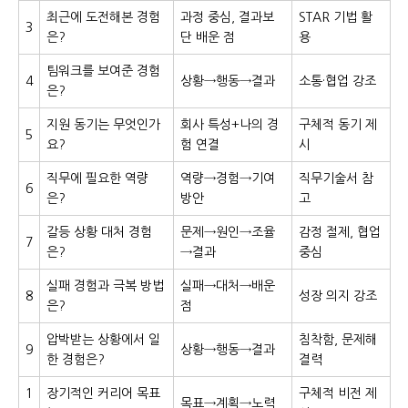
최근에 도전해본 경험
과정 중심, 결과보
STAR 기법 활
3
은?
단 배운 점
용
팀워크를 보여준 경험
4
상황→행동→결과
소통·협업 강조
은?
지원 동기는 무엇인가
회사 특성+나의 경
구체적 동기 제
5
요?
험 연결
시
직무에 필요한 역량
역량→경험→기여
직무기술서 참
6
은?
방안
고
갈등 상황 대처 경험
문제→원인→조율
감정 절제, 협업
7
은?
→결과
중심
실패 경험과 극복 방법
실패→대처→배운
8
성장 의지 강조
은?
점
압박받는 상황에서 일
침착함, 문제해
9
상황→행동→결과
한 경험은?
결력
1
장기적인 커리어 목표
구체적 비전 제
목표→계획→노력