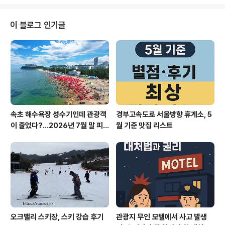
모두 공개합니다. 읽으시면 ‘AI 면접 걱정 끝!’ 세 가지 핵심
혜택을 약속드립니다. 실제 AI 면접 질문과 모범 답변 예시
최신 합격 자기소개서 샘플2025 AI 면접 트렌드와 실전
이 블로그 인기글
준비 전략 1-1. 2025년 AI 면접, 왜 중요한가?AI 면접이
란?AI 면접은 인공지능이 지원자의 표정, 음성, 답변 내용
을 분석해 공정하게 평가하는 비대면 면접 방식입니다. 20
25년 현재, 국내외 주요 기업의 70% 이상이 ..
속초 해수욕장 성수기인데 관광객
경부고속도로 서울방향 휴게소, 5
이 줄었다?…2026년 7월 말 피
월 기준 맛집 리스트
서 현장의 불편한 진실
오크밸리 스키장, 스키 강습 후기
관광지 무인 모텔에서 사고 발생