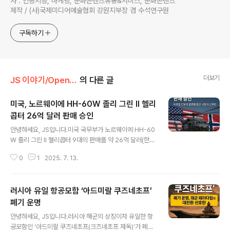
사 : 인공지능, 마케팅, 문화콘텐츠유통&서비스, 문화콘텐츠
제작 / (사)국제미디어예술협회 강원지부장 겸 수석연구원
구독하기
더보기
JS 이야기/Open AI
의 다른 글
미국, 노르웨이에 HH-60W 졸리 그린 II 헬리
콥터 26억 달러 판매 승인
글 내용
안녕하세요, JS입니다.미국 국무부가 노르웨이에 HH-60
W 졸리 그린 II 헬리콥터 9대의 판매를 약 26억 달러(한화
약 3조 5,000억 원)에 승인한 소식과, 이 결정이 갖는 군
0
1
2025. 7. 13.
사·외교·산업적 의미를 심층적으로 분석합니다.이번 대규
모 무기 거래는 단순한 헬리콥터 도입을 넘어, 북유럽 안보
환경의 변화와 미·나토 동맹의 전략적 재편, 그리고 글로벌
러시아 유일 항공모함 ‘아드미랄 쿠즈네초프’
방산 시장의 지형 변화까지 파급력이 큰 이슈입니다.[주요
내용 요약]미국 국무부, 노르웨이에 HH-60W 졸리 그린 II
폐기 운명
글 내용
헬리콥터 9대 판매 승인(계약 규모 약 26억 달러)국방안보
안녕하세요, JS입니다.러시아 해군의 상징이자 유일한 항
협력국(DSCA) 공식 발표, 동맹국 무기 수출 절차의 일환
공모함인 ‘아드미랄 쿠즈네초프(크즈네초프 제독)’가 폐기