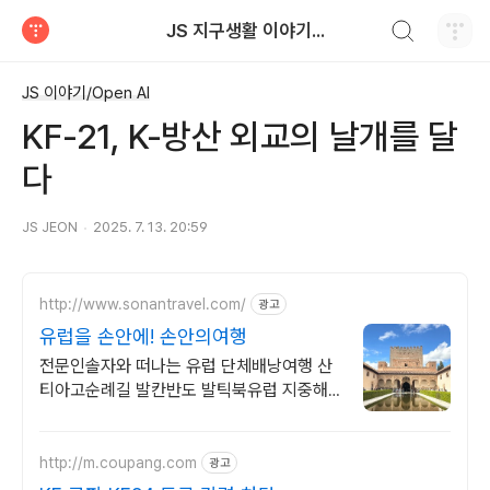
검색하기
JS 지구생활 이야기...
티스토리
JS 이야기/Open AI
KF-21, K-방산 외교의 날개를 달
다
JS JEON
2025. 7. 13. 20:59
http://www.sonantravel.com/
광고
유럽을 손안에! 손안의여행
전문인솔자와 떠나는 유럽 단체배낭여행 산
티아고순례길 발칸반도 발틱북유럽 지중해
여행 유럽을 손안에! 발칸반도 북유럽 지중해
남부유럽 동유럽 세미팩제공
http://m.coupang.com
광고