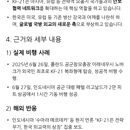
KF-21은 아시아, 유럽 등 전략적 요충지 국가들과의
안보
협력 네트워크
를 확대하는 데 핵심 역할을 하고 있습니다.
한국은 미국, 유럽 등 기존 방산 강국과 어깨를 나란히 하
며,
글로벌 국방 외교의 새로운 축
으로 부상하고 있습니다.
4. 근거와 세부 내용
1)
실제 비행 사례
2025년 6월 26일, 폴란드 공군참모총장 이레네우시 노바
크가 외국인 최초로 KF-21 복좌형에 탑승, 성공적 비행 수
행.
6월 27일, 인도네시아 공군 대령 페렐 리고날드가 2만 피
트 상공에서 1시간 기동 비행 성공.
2)
해외 반응
인도네시아 ‘수아라 메르데카’ 등 현지 언론 “KF-21은 전략
무기, 한국 외교력의 상징” 집중 보도.