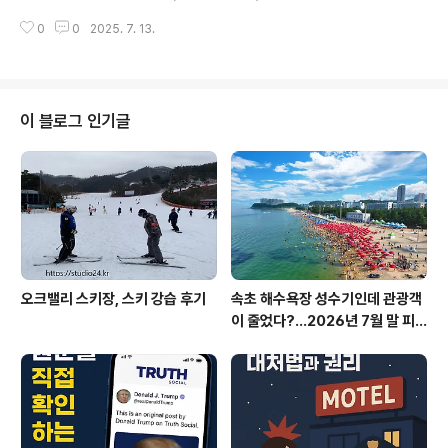
패키지에는 헬리콥터 외에 물류 지원, 훈련, 정비, 예비 부
운명에 처한 소식과 그 의미, 그리고 글로벌 해군 전략의 변
품 등 전방위 지원 서비스 포함주요 계약자는 록히드마틴
0
0
2025. 7. 13.
화에 대해 심층적으로 분석합니다.실시간 러시아 및 해외
산..
군사 전문지, 국방 뉴스, 전문가 논평을 바탕으로, 쿠즈네초
프의 역사와 현재, 그리고 미래 해군 전력의 방향성을 정리
합니다. 1. 주제 요약러시아 유일의 항공모함 ‘아드미랄 쿠
즈네초프’가 7년간의 수리·현대화 작업 중단 및 폐기 운명
이 블로그 인기글
에 놓임러시아 언론과 군사 전문가들은 “항공모함은 이미
구시대의 유물”이라 평가미래 해군 전력의 중심축은 무인
기, 로봇 시스템 등 첨단 기술로 이동 중쿠즈네초프의 운명
은 러시아 해군뿐 아니라 세계 해군 전략의 대전환 신호로
해석됨2. 아드미랄 쿠즈네초프..
오크밸리 스키장, 스키 강습 후기
속초 해수욕장 성수기인데 관광객
이 줄었다?…2026년 7월 말 피
서 현장의 불편한 진실