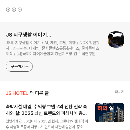
(새창열림)
로그 정보
JS 지구생활 이야기...
JS의 지구생활 이야기 / AI, 게임, 호텔, 여행 / NCS 확인강
사 : 인공지능, 마케팅, 문화콘텐츠유통&서비스, 문화콘텐츠
제작 / (사)국제미디어예술협회 강원지부장 겸 수석연구원
구독하기
더보기
JS HOTEL
의 다른 글
숙박시설 매입, 수익형 호텔로의 전환 전략 속
허와 실: 2025 최신 트렌드와 피해사례 총정
글 내용
리
안녕하세요, JS입니다.2025년 현재, 코로나19 팬데믹 이
후 여행객 폭증과 지방도시 인프라 재편에 힘입어 ‘중소형