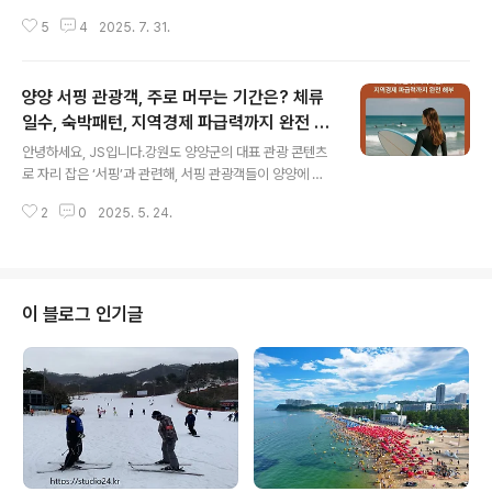
숙박시설 매입 및 수익형 호텔 전환’이 새로운 투자 트렌드
5
4
2025. 7. 31.
로 부상하고 있습니다.그러나 단순 리모델링만으론 생존과
수익을 담보할 수 없는 시장, ‘허와 실’이 공존하는 이 숙박
업 시장의 현주소와 주요 피해사례, 올바른 접근전략까지
양양 서핑 관광객, 주로 머무는 기간은? 체류
실시간 뉴스를 바탕으로 꼼꼼하게 정리합니다. 1. 최근 숙
박시설 매입 컨설팅 붐의 배경과 현실투자 트렌드의 변화2
일수, 숙박패턴, 지역경제 파급력까지 완전 해
글 내용
024년부터 전국 중소 지방 도심, 강원·경북·전남권을 중심
부
안녕하세요, JS입니다.강원도 양양군의 대표 관광 콘텐츠
으로 모텔·여관 등 노후 숙박시설을 매입해 ‘수익형 호
로 자리 잡은 ‘서핑’과 관련해, 서핑 관광객들이 양양에 주
텔’(호텔형 리조트, 프리미엄 게스트하우스 등)로 바꾸는
로 머무는 기간이 실제로 얼마나 되는지, 그리고 그 체류 패
투자가 확대되고 있습니다.여행 수요 증대, 지방 소도시 관
2
0
2025. 5. 24.
턴이 지역경제와 관광산업에 어떤 영향을 미치는지 심층적
광특구화, ‘비즈니스호텔+..
으로 분석합니다.[주요 내용 요약]양양 서핑 관광객의 1회
방문 평균 체류일수는 2~3일(50.8%)이 가장 많음평균
숙박일수는 1.4~3.4일로, 전국 평균과 비슷하거나 약간 짧
은 편연평균 서핑활동 기간은 50일 이상(26.4%), 20일
이 블로그 인기글
이상(58.9%) 등 ‘장기 체류’ 서퍼 비중도 높음여름(7~8
월) 성수기에 방문객 집중, 8월 한 달 방문객이 300만 명
이상체류인구의 3.2~3.4일 숙박, 1인당 평균 카드 사용액
10~11만 원숙박은 게스트하우스, 도미토리, 서핑샵 패..