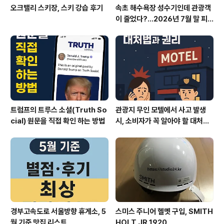
오크밸리 스키장, 스키 강습 후기
속초 해수욕장 성수기인데 관광객
이 줄었다?…2026년 7월 말 피
서 현장의 불편한 진실
트럼프의 트루스 소셜(Truth So
관광지 무인 모텔에서 사고 발생
cial) 원문을 직접 확인 하는 방법
시, 소비자가 꼭 알아야 할 대처법
과 권리
경부고속도로 서울방향 휴게소, 5
스미스 주니어 헬멧 구입, SMITH
월 기준 맛집 리스트
HOLT JR 1920