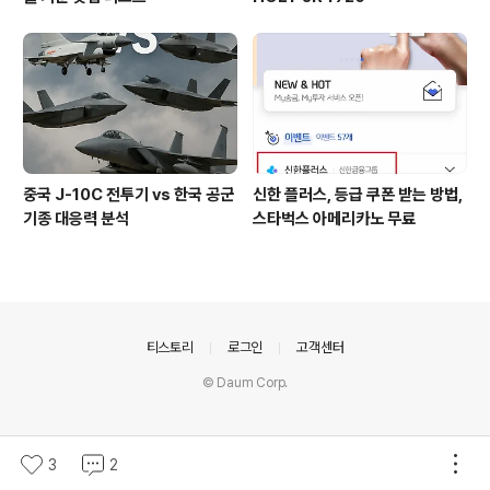
중국 J-10C 전투기 vs 한국 공군
신한 플러스, 등급 쿠폰 받는 방법,
기종 대응력 분석
스타벅스 아메리카노 무료
의안내
티스토리
로그인
고객센터
© Daum Corp.
3
2