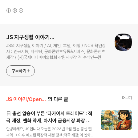
(새창열림)
로그 정보
JS 지구생활 이야기...
JS의 지구생활 이야기 / AI, 게임, 호텔, 여행 / NCS 확인강
사 : 인공지능, 마케팅, 문화콘텐츠유통&서비스, 문화콘텐츠
제작 / (사)국제미디어예술협회 강원지부장 겸 수석연구원
구독하기
더보기
JS 이야기/Open AI
의 다른 글
日 총선 압승이 부른 ‘타카이치 트레이드’ : 적
극 재정, 엔화 약세, 아시아 금융시장 파장 예
글 내용
측
안녕하세요, JS입니다.오늘은 2026년 2월 일본 총선 결
과와 그 이후 예고된 확장적 재정 정책(적극 재정)이 엔화,