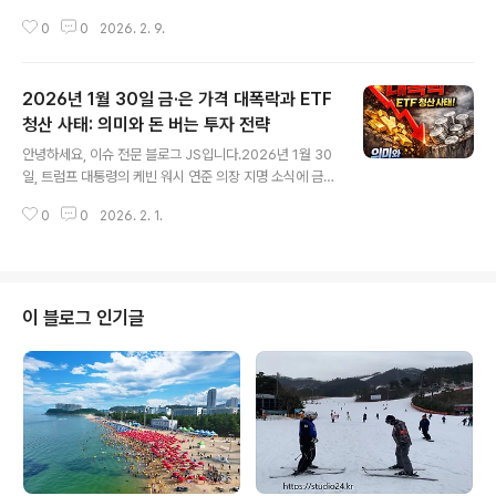
금리, 그리고 아시아 금융시장 전반에 어떤 변화를 가져올
0
0
2026. 2. 9.
지 정리해 보겠습니다.이번 선거는 단순 정권 유지가 아니
라, 사실상 “재정·통화 체제의 방향 전환에 대한 국민 투
표”에 가까웠다는 평가가 많습니다.아래에서이번 총선 결
2026년 1월 30일 금·은 가격 대폭락과 ETF
과 핵심,새 내각의 재정·경제 공약,엔화·금리·주식·채권·아
시아 시장에 미칠 영향,한국 투자자·개인투자자가 체크해
청산 사태: 의미와 돈 버는 투자 전략
글 내용
야 할 포인트까지 정리해 보았습니다. 1. 일본 총선 결과 한
안녕하세요, 이슈 전문 블로그 JS입니다.2026년 1월 30
줄 요약자민당(LDP) + 연립 파트너가 중의원 3분의 2(슈
일, 트럼프 대통령의 케빈 워시 연준 의장 지명 소식에 금·
퍼 매지리티) 확보에 성공.사나에 타카이치(Sanae Takai
은 가격이 역사적 폭락을 맞았습니다.금은 온스당 5,000
chi) 총리는 “긴축 탈피, 적극 재정 + 완만한 출구전략”을
0
0
2026. 2. 1.
달러 선이 붕괴됐고, 은은 30% 넘게 급락하며 일부 ETF
공약..
가 대규모 청산 위기에 처했습니다. 이번 글에서는 이 사태
의 배경과 의미를 실시간 한국·외신 뉴스를 바탕으로 분석
하고, 과거 사례를 통해 향후 전망과 수익 창출 투자 계획을
제시합니다.현금 보유 vs ETF 재매수 vs 현물 구입 중 최
이 블로그 인기글
적 선택까지 구체적으로 안내하겠습니다. 주요 내용 요약
폭락 원인: 워시 지명으로 달러 강세·차익 실현·레버리지 청
산 연쇄.ETF 청산 의미: 단기 투기 자금 이탈, 장기 가치 투
자 기회 신호.과거 사례: 1980년 헌트 형제 사태 후 은 반..