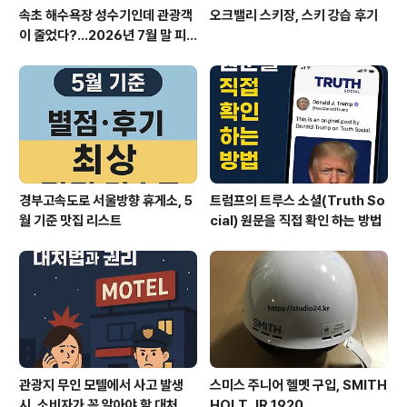
속초 해수욕장 성수기인데 관광객
오크밸리 스키장, 스키 강습 후기
이 줄었다?…2026년 7월 말 피
서 현장의 불편한 진실
경부고속도로 서울방향 휴게소, 5
트럼프의 트루스 소셜(Truth So
월 기준 맛집 리스트
cial) 원문을 직접 확인 하는 방법
관광지 무인 모텔에서 사고 발생
스미스 주니어 헬멧 구입, SMITH
시, 소비자가 꼭 알아야 할 대처법
HOLT JR 1920