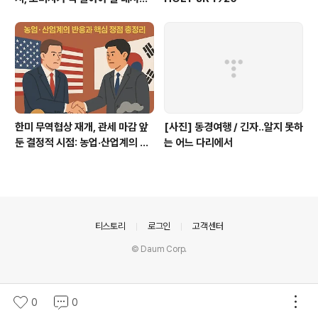
과 권리
한미 무역협상 재개, 관세 마감 앞
[사진] 동경여행 / 긴자..알지 못하
둔 결정적 시점: 농업·산업계의 반
는 어느 다리에서
응과 핵심 쟁점 총정리
의안내
티스토리
로그인
고객센터
© Daum Corp.
0
0