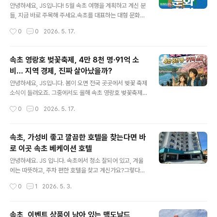
주변 숙소·카페 추천까지
오는 모습이 멋진 경관입니다. 델피노 골프장을 하단으로
안녕하세요, JS입니다! 5월 속초 여행을 계획하고 계신 분
위에는 울산바위가 보입니다.이색적인 장소가 아닐까 싶습
들, 지금 바로 주목해 주세요.속초를 대표하는 대형 문화예
니다. 커피 한잔 마시면서 뷰를 감상하면 좋은 선택이 아닐
술 축제 '2026 설악무산문화축전' 이 지난 5월 15일(목)
작성시간
0
0
2026. 5. 17.
까 싶습니다.울산바위뷰가 너무 멋진 곳 아래 델피노 전망
부터 17일(토)까지 3일간 속초 엑스포 잔디광장 일원에서
대 영상으로 마무리합니다. h..
화려하게 막을 올렸습니다. 청소년 문화행사부터 사찰음식
체험, 스타 공연까지 세대를 초월한 복합 문화의 장이 펼쳐
속초 영랑호 벚꽃축제, 4만 8천 명·91억 소
졌는데요, 오늘은 축전의 주요 프로그램 내용과 함께 주변
비… 지역 경제, 진짜 살아났을까?
숙소·카페 추천까지 꼼꼼하게 정리해 드리겠습니다. 속초
글 내용
여행 계획 중이신 분들께 유용한 정보가 되길 바랍니다! ✅
안녕하세요, JS입니다. 봄이 오면 전국 곳곳에서 벚꽃 축제
핵심 요약 먼저 짚고 가겠습니다행사명 : 2026 설악무산
소식이 들려오죠. 그중에서도 올해 속초 영랑호 벚꽃축제
문화축전일시 : 2026년 5월 15일(목) ~ 17일(토), 3일간
가 꽤 인상적인 성과를 거뒀다는 뉴스가 들려왔습니다. 방
작성시간
0
0
2026. 5. 17.
장소 : 강원특별자치도 속초시 조양동 엑스포 잔디광장 일
문객 4만 8천 명, 지역 내 소비액 91억 원이라는 숫자가 발
원주최·주..
표되자 많은 언론이 "경쟁력 입증", "지역 경제 활기"라는
헤드라인을 앞다퉈 달았는데요. 하지만 저는 여기서 한 걸
속초, 가성비 좋고 깔끔한 호텔을 찾는다면 바
음 더 들어가보고 싶었습니다. "숫자가 크면 정말 지역 전
로 이곳 속초 베케이션 호텔
체가 혜택을 본 걸까?" 오늘은 2026 영랑호 벚꽃축제의
글 내용
공식 빅데이터 분석 결과를 바탕으로, 방문객·소비 현황을
안녕하세요. JS 입니다. 속초에서 청소 잘되어 있고, 겨울
꼼꼼히 짚어보고, 동시에 일부에서 제기되는 '소비 쏠림' 문
에는 따뜻하고, 주차 편한 호텔을 찾고 계신가요?그렇다면
제와 지역 경제 파급의 한계까지 균형 있게 살펴보겠습니
바로 이곳!속초 베케이션을 추천합니다. 속초베케이션호텔
작성시간
0
1
2026. 5. 3.
다. 1. 2026 영랑호 벚꽃축제, 어떤 행사였나?2026년 4
강원특별자치도 속초시 동해대로 4080 로비는 깔끔하고,
월 11일부터..
청색과 하얀색의 조화가 이쁩니다.청초호의 청둥오리를 컨
샙으로 구성되었다고 합니다. 무인 체크인 기계보드 게임,
속초, 이벤트 상품이 남아 있는 맥도날드