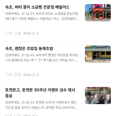
름과 함께 멋진 풍경을 감상할 수 있습니다.영랑호 리조트,
속초, 버터 풍미 소금빵 전문점 베럴어스
더샾 공사 현장그 뒤로 보이는 설악산의 멋진 풍경들..사진
글 내용
안녕하세요. JS 입니다. 속초에 맛있는 소금빵을 찾는다면,
찍으면 다 예술로 나와요. 영랑호 한 바퀴자전거가 없다면
버터 풍기 가득한 베럴어스 어떨까요? 주소 : 강원특별자치
빌리거나, 전기 자전거를 타고 한 바퀴 돌면 정말 상괘 합니
도 속초시 조양상가길 55 1층12시 오픈, 일요일 휴무 속초
다. 5월 연휴상당히 많은 차량과 인파가 속초에 몰려왔습
엑스포공원, 맥도날드 맞은편에 위치해 있어요.여행코스
니다.거기다 5월 3일은 비까지 내리고 있어요.이런 날씨에
작성시간
0
0
2026. 5. 3.
추천속초 청초호를 한 바퀴 돌고, 길 건너 베럴어스에서 소
는 영랑호 인근에서 바라본 설악산의 모습은 예술입니다.
금빵에 커피 한잔!주차는 엑스포공원을 이용하면 산책 동
속초에서는 비 ..
선 편해요. 베럴어스 강원특별자치도 속초시 조양상가길 5
속초, 괜찮은 초밥집 동해초밥
5 오렌지색 간판베럴어스 가계 내부테이블이 있어 편하게
글 내용
먹을 수 있습니다. 오늘의 메뉴버터떡 1.8초코 버터떡 2.3
안녕하세요. JS 입니다. 속초에서 괜찮은 초밥집을 찾았습
에그타르트 2.8소떡소떡 5.3감자치즈 5.3페페로니 6.3
니다.동해초밥 저도 네**, 구* 후기를 보고 선택을 하기 때
플레인 3.3참살떡 3.8갈릭버터 6.8순우유 말차크림 5.8
문에 중타 이상 초밥집입니다. 티스토리에 지도가 나오지
슨우유 고구마 5.8늦게 가면 없어요. (오후 5시 이전 주문
않는...ㅠㅠ 주소 : 강원특별자치도 속초시 동해대로 4119
작성시간
0
0
2026. 5. 3.
하시는..
주차는 인근 메가박스 주차장을 이용하면 편합니다.걸어서
3분 가격대계란말이 초밥 11,000원한치초밥, 문어초밥,
롤초밥 11,000원광어특초밥 23,000원광어초밥 18,00
포켓몬고, 포켓몬 30주년 이벤트 성수 행사
0원 특참치+특광어 36,000원특참치 + 특연어 36,000
종료
원광어 + 문어 14,000원 가격은 착하지 않아요.하지만,
글 내용
퀄리티는 괜찮았습니다.그냥 그 가격대 퀄리티라고 생각하
안녕하세요. JS 입니다. 포켓몬 30주년 이벤트성수 챌린
면 좋을 거 같아요. 간단하게 나옵니다.샐프 코너에서 리필
지긴급 종료 공지가 나왔습니다. 포켓몬 주요 SNS에 오지
가능 했어요. 주문한 광어초밥적당한 두께, 맛 괜찮은 한 끼
말라고 나오기 시작했어요. 대기자...수많은 인파 오픈하기
작성시간