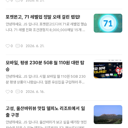
0
0
2026. 6. 21.
몬 프로모 카드를 수령하러 갔습니다.속초에 하나뿐이라
린지 도전하기 하시면 쉽게 진행이 가능합니다.운동 시작
정말 감사하다고..
클릭 후 달리거나 걷거나 하면 완료!참가 스티커 발급 및 기
타 인증서가 발급됩니다. 이벤트 달성과 함께 많은 완주 인
포켓몬고, 71 레벨업 정말 오래 걸린 렙업!
증서 도착가장 중요한 챌린지 인증서 확인! 온라인 챌린지
글 내용
안녕하세요. JS 입니다. 포켓몬고드디어 71로 레벨업 했습
성공 후 리워드 응모를 진행해야 합니다. 챌린지 리워드 유
니다. 71 레벨 진화 조건경험치 8,000,000메달 15개 플
저 코드 확인 후 응모 완료!오류 없이 완료되었습니다.차후
래티넘 만들기전설 또는 환상의 포켓몬 20번 강화Nice가
잉어킹 카드를 수령하면 인증 포스팅 하겠습니다.
나오게 999회 던지기하루 포켓몬 100마리 잡기 미션 중
작성시간
0
0
2026. 6. 21.
Nice 999회는 정말 어려웠습니다. 경험치는 충분 하지
만...장시간 게임을 하기 어렵기에 미션을 상당히 오래 진행
했습니다. 2번, 1번Nice 999회 완성! 보상은.. 뭐 감사합
모바일, 평생 230분 5GB 월 110원 대란 탑
니다. 72 레벨 과제루트 7일 연속 걷기효과가 굉장한 스페
승
셜 어택 200번 사용해서 배틀하기1,000,000 별의 모래
글 내용
손에 넣기 72 레벨은 언제 달성하게 될까요?
안녕하세요. JS 입니다. 시월 모바일 월 110원 5GB 230
분 평생 상품이 나왔습니다. 얼른 유심칩을 구입하러 주변
을 돌아 봅니다.이마트24 어플을 이용하면 잔여 현황을 확
작성시간
0
0
2026. 6. 16.
인할 수 있습니다.2개 구입! 성공 유심이 없으면, 가입이 불
가능 했습니다. 상세 설명 진짜 110원 입니다.LG 망을 이
용하고, 6월 16일 개통 완료 조건입니다. 가입을 진행합니
고성, 울산바위뷰 맛집 델피노 리조트에서 일
다.보유 유심 인증 진행가입을 진행합니다. 개인 인증 및 가
출 구경
입 정보를 입력하고, 희망 선호를 선택하면 완료됩니다.실
글 내용
프 개통 진행은 시간이 좀 걸려 진행되었습니다.희망 번호
안녕하세요. JS 입니다. 울산바위가 보고 싶을 때가장 멋진
입력 후 가입이 완료되었습니다. 이제 월 110원으로 평생
모습을 담을 수 있는 델피노 리조트입니다. 엠브로시아에