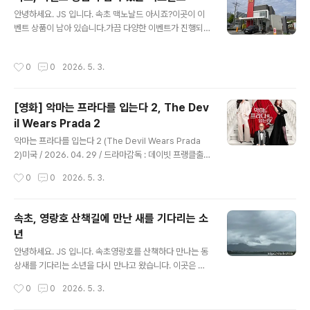
속초 관광 안내도, 어매니키 구입깔끔하게 정리되어 있습
글 내용
안녕하세요. JS 입니다. 속초 맥노날드 아시죠?이곳이 이
니다. 프론트에서도 무인 기계가 있어 편하게 이용가능하
벤트 상품이 남아 있습니다.가끔 다양한 이벤트가 진행되
게 준비되어 있었습니다. 로비 바로 옆 공간책을 읽거나, 적
죠?수도권은 바로 마감되는 상황이 발생되지만, 이곳은 여
업할 수 있는 공간이 있어요.이건 장점인거 같습니다.만화
유 있습니다. 맥도날드 속초DT점 강원특별자치도 속초시
책은 슬림덩크, 원피스가 마련되어 있었습니다. 객실 엘리
작성시간
0
0
2026. 5. 3.
동해대로 4118 주차 편하고 인근 청초호, 엑스포공원을 이
베이터호텔 내부 금연, 피우면 청소비가 부과 되거나 퇴실
용하기 편해요.DT점이라 주문하고 찾을 수 있지만, 코너
요구가 있을 수 있습니다. 중..
돌기 어려워요.저는 매장에서 직접 수령하거나 먹고 갑니
[영화] 악마는 프라다를 입는다 2, The Dev
다. 이달의 해피밀 장난감은 슈퍼 마리오 갤럭시마리오는
il Wears Prada 2
좋아하지만, 이건 아니다 싶어서 패스 오전 맥모닝 시간에
글 내용
는 한적합니다.2층도 있어서 이용이 편리합니다.너무 일찍
악마는 프라다를 입는다 2 (The Devil Wears Prada
와서 그런지, 매번 보이는 어르신들이 보이지 않아요.이곳
2)미국 / 2026. 04. 29 / 드라마감독 : 데이빗 프랭클출
이 커피도 마시면서 작업도 할 수 있는 명소이기도 합니다.
연 : 메릴 스트립(미란다), 앤 해서웨이(앤디), 에밀리 블런
작성시간
0
0
2026. 5. 3.
뜨아만 먹지만, 더운 날에는 아..
트(에밀리), 스탠리 투치(나이젤)국내 등급 : 12세이상 관
람가별점 : ★★★★★다시 돌아온 악마!악마는 프라다를
입는다 2 전 세계를 열광시킨 '런웨이' 전설들의 귀환! 전
속초, 영랑호 산책길에 만난 새를 기다리는 소
세계 트렌드를 주도해 온 전설적인 패션 매거진 ‘런웨이’가
년
급변하는 미디어 시장 속에서 예기치 못한 위기에 직면한
글 내용
다. ‘런웨이’를 지켜내려는 편집장 ‘미란다’와 20년 만에 신
안녕하세요. JS 입니다. 속초영랑호를 산책하다 만나는 동
임 기획 에디터로 당당히 돌아온 ‘앤디’, 그리고 이제는 럭
상새를 기다리는 소년을 다시 만나고 왔습니다. 이곳은 사
셔리 브랜드 임원이 되어 다시 나타난 ‘에밀리’까지. 더 화
진 촬영 핫 포인트 이기도 합니다. 영랑호 강원특별자치도
작성시간
0
0
2026. 5. 3.
려하고, 치열해진 뉴욕 패션계에서 주도권을 ..
속초시 장사동 산 313-1 아들과 자전거를 타고 한 바퀴 돌
면 꼭 쉬었다 가는 장소이기도 합니다. 날씨가 흐린 날, 구