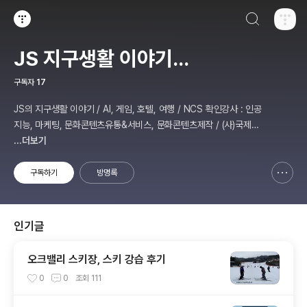
검색하기
티스토리
JS 지구생활 이야기...
구독자
17
JS의 지구생활 이야기 / AI, 게임, 호텔, 여행 / NCS 확인강사 : 인공
지능, 마케팅, 문화콘텐츠유통&서비스, 문화콘텐츠제작 / (사)국제미
디어예술협회 강원지부장 겸 수석연구원
...더보기
구독하기
방명록
신고하기 레이어
열기
인기글
오크밸리 스키장, 스키 강습 후기
0
0
조회
111