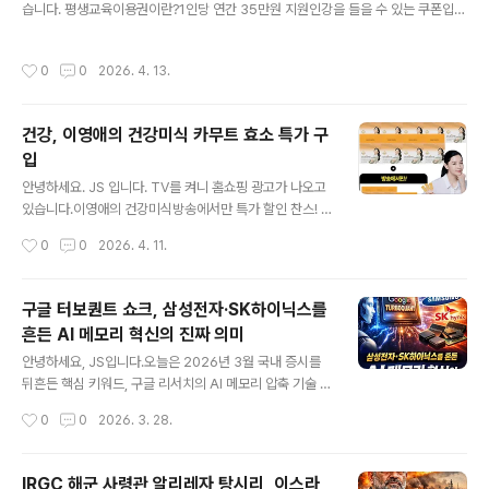
충혈의 탑, 수반 산책길입니다.아들과 웃으며 이야기하며
습니다. 평생교육이용권이란?1인당 연간 35만원 지원인강을 들을 수 있는 쿠폰입니
걸었던 곳,산책하기 참 좋은 코스입니다. 영랑호 한 바퀴를
다. 일반 지역특화AI 디지털, 노인 3개로 신청 가능합니다. 저는 강원도 평생교육이
돌고 집으로 오는 길벚꽃이 이쁘게 피었습니다. 영랑호 벚
용권을 신청했어요.인증이 2번 진행되어 조금 귀찮았습니다. 약관동의, 본인인증, 신
작성시간
0
0
2026. 4. 13.
꽃축제사전 답사 후기를 마..
청서 작성, 신청완료 기간 내 신청은 완료했습니다.완료되었다는 연락은 받지 못했어
요. 언젠가?? 완료 연락이 오면 인터넷으로 수강할 수 있는 강좌를 들을 예정입니다.
건강, 이영애의 건강미식 카무트 효소 특가 구
입
글 내용
안녕하세요. JS 입니다. TV를 켜니 홈쇼핑 광고가 나오고
있습니다.이영애의 건강미식방송에서만 특가 할인 찬스! 9
박스 + 3박스10포 X 3박스 (이건 1박스 효과)총 13박스2
작성시간
0
0
2026. 4. 11.
19,000원 추가 할인 만원 = 209,000원특가 가격 맞나
모르겠어요. 카무트 효소가 좋다는 이야기가 있어 일단 구
입해 보았습니다. 방송을 보니 정말 선전 잘하는 거 같아요.
구글 터보퀀트 쇼크, 삼성전자·SK하이닉스를
효소가 필요했는데, 마침 잘 구입한 거 같아요. 나이 먹을수
흔든 AI 메모리 혁신의 진짜 의미
록 소화 능력이 떨어지게 됩니다.이럴 때 효소 2-3개월 구
글 내용
입해서 먹으면 상당히 효과를 보았습니다. 과거 유산균을
안녕하세요, JS입니다.오늘은 2026년 3월 국내 증시를
먹기 시작하다가 이젠 효소까지...나이가 드니 소화 능력이
뒤흔든 핵심 키워드, 구글 리서치의 AI 메모리 압축 기술 터
떨어지고, 이런 건강 보조 식품? 먹어야 하는가 봐요. 효소
보퀀트(TurboQuant)를 중심으로 삼성전자와 SK하이닉
작성시간
0
0
2026. 3. 28.
를 찾고 계신 분들이라면 한 번쯤 참고하시면 좋을 거 같
스 주가가 왜 크게 흔들렸는지, 그리고 이 기술이 실제로 반
아..
도체 업계에 어떤 의미를 갖는지 정리해보겠습니다.단순히
“메모리 수요가 줄어드는 것 아니냐”는 공포로 보기에는
IRGC 해군 사령관 알리레자 탕시리, 이스라