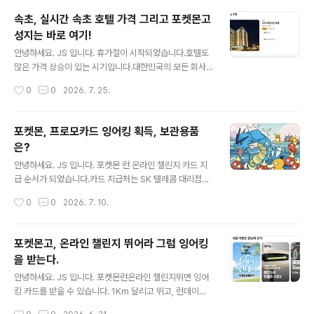
에서 주목받고 있습니다.오늘은 2026년 6월 프랑스 파리
속초, 실시간 속초 호텔 가격 그리고 포켓몬고
비바테크(VivaTech 2026) 전시회에서 AI 서버 CPU 기
성지는 바로 여기!
술을 선보이며 세계의 이목을 끈 이스라엘 팹리스 반도체
글 내용
기업 네오로직(NeoLogic) 의 행보와, 그 배경이 된 AI 데
안녕하세요. JS 입니다. 휴가철이 시작되었습니다.호텔도
이터센터 전력 위기 현황을 함께 짚어보겠습니다.✅ 핵심
많은 가격 상승이 있는 시기입니다.대한민국의 모든 회사
요약네오로직(NeoLogic) : 2021년 설립된 이스라엘 반
들이 이 시기에 휴가잖아요.휴가철이 시작되었습니다. 하
작성시간
0
0
2026. 7. 25.
도체 팹리스 스타트업비바테크 2026 : 6월 17~20일..
지만, 이번 주 속초는 호텔 가격이 좋습니다.무려 10만원대
가격이 많이 보이고 있어요. 제가 속초에서 가장 좋아하는
속초 베케이션 호텔 가격입니다. 인근 지역을 살펴봤습니
포켓몬, 프로모카드 잉어킹 획득, 보관용품
다.청초호 주변은 10만원 이하 가격이 보이고 있고, 바다
은?
인근과 뷰가 좋은 호텔은 15만원 ~ 30만원입니다.엑스포
글 내용
잔디광장 인근이 가장 가성비가 높은 지역입니다. 제가 속
안녕하세요. JS 입니다. 포켓몬 런 온라인 챌린지 카드 지
초 베케이션을 선호하는 건넓은 주차장, 무료 세탁기와 건
급 순서가 되었습니다.카드 지급처는 SK 텔레콤 대리점에
조기, 얼음, 커피 무료가 좋았습니다.속초고속버스터미널
서 지급되고 있었습니다.지역, 대리점을 선택하면 쉽게 처
작성시간
0
0
2026. 7. 10.
에서 도보로 이동하기에 거리는 조금 있지만, 걷지 못할 정
리가 됩니다.모든게 다 전산처리 되고 있어 편리했습니다.
도는 아니었습니다. 일요일포켓몬고 메..
저는 속초 지역에 있어, 속초 대리점을 검색했습니다.속초
는 딱 한 곳, 속초중앙대리점 본점에서만 수령이 가능 했습
포켓몬고, 온라인 챌린지 뛰어라 그럼 잉어킹
니다.바로 일정 체크하고 예약 완료! 예약을 하면 바로 예약
을 받는다.
안내 문자가 오고, 매장의 위치도 바로 확인 가능 했습니다.
글 내용
딱 위치가, 주차가 어려운 곳 입니다. 인근 조광주차장이
안녕하세요. JS 입니다. 포켓몬런온라인 챌린지뛰면 잉어
나.. 정말 운이 좋으면 예전 롯데시네마 인근에 주차를 해야
킹 카드를 받을 수 있습니다. 1Km 달리고 뛰고, 런데이어
할거 같습니다. 가는 날이 장날비가 무지 많이 오는 날 포켓
플에서 진행돼서 해봤습니다. 런데이 어플 이벤트에서 챌
작성시간