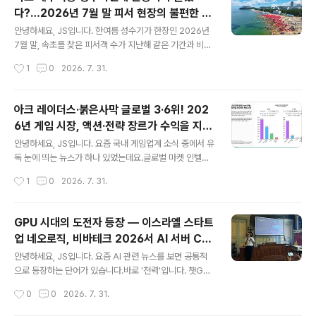
요, 그 이야기의 씨앗이 뿌려진 곳이 다름 아닌 강원도 속초
다?…2026년 7월 말 피서 현장의 불편한 진
였다는 사실이 알려지면서 새삼 주목을 받고 있습니다.오
글 내용
실
늘은 세계가 주목한 영화 '호프'의 탄생 비화와 함께, 속초
안녕하세요, JS입니다. 한여름 성수기가 한창인 2026년
가 왜 영화·드라마 창작자들이 끊임없이 찾는 도시가 되었
7월 말, 속초를 찾은 피서객 수가 지난해 같은 기간과 비교
는지, 그리고 속초를 배경으로 탄생한 대표 영화·드라마 촬
해 눈에 띄게 감소했다는 이야기가 들려오고 있습니다.속
작성시간
1
0
2026. 7. 31.
영지들을 총정리해 드리겠습니다.✅ 핵심 요약 먼저 짚고
초시는 야간 개장, 미디어아트, 안전 시스템 강화 등 그 어
가겠습니다나홍진 ..
느 해보다 철저하게 여름 시즌을 준비했는데요.그런데 왜
관광객은 오히려 줄었을까요?오늘은 2026년 속초 여름
아크 레이더스·붉은사막 글로벌 3·6위! 202
성수기 관광객 감소의 배경과 원인을 짚어보고, 현장에서
6년 게임 시장, 액션·전략 장르가 수익을 지배
들려오는 시민·피서객의 날카로운 목소리까지 함께 살펴보
글 내용
한다
겠습니다.✅ 핵심 요약2026년 7월 말 기준, 속초 해수욕
안녕하세요, JS입니다. 요즘 국내 게임업계 소식 중에서 유
장 방문 피서객이 지난해 동기 대비 약 40만 명 감소한 것
독 눈에 띄는 뉴스가 하나 있었는데요.글로벌 마켓 인텔리
으로 집계됨강원 동해안 전체로는 7월 29일까지 약 222
전스 기업 센서타워(Sensor Tower) 가 2026년 6월 1
작성시간
1
0
2026. 7. 31.
만 명이 방문하며 나름 선방했으나, 속초에 집중된 쏠림 현
9일 발표한 '게임 심층 분석: 액션 및 전략' 리포트에서, 넥
상은 완화된 모습속초 해수욕장..
슨의 '아크 레이더스' 가 2026년 1분기 PC·콘솔 판매량
기준 전 세계 3위, 펄어비스의 '붉은사막' 이 6위 를 기록했
GPU 시대의 도전자 등장 — 이스라엘 스타트
다는 소식이 화제입니다.국산 게임이 글로벌 최상위권을
업 네오로직, 비바테크 2026서 AI 서버 CP
나란히 점령했다는 사실 자체도 놀랍지만, 그 배경에 있는
글 내용
U로 세계를 겨누다
글로벌 게임 시장의 구조 변화 역시 매우 흥미롭습니다. 오
안녕하세요, JS입니다. 요즘 AI 관련 뉴스를 보면 공통적
늘은 이 리포트의 핵심 내용을 꼼꼼히 정리하고, 한국 게임
으로 등장하는 단어가 있습니다.바로 '전력'입니다. 챗GP
업계에 갖는 의미까지 함께 짚어보겠습니다.✅ 핵심 요약
T, 클로드 같은 대형 AI 서비스를 돌리는 데 드는 전기료와
작성시간
0
0
2026. 7. 31.
센서타워 '게임 심층 분석: 액션 및 전략' 리포트 2026년
GPU 비용이 천문학적으로 늘어나는 가운데, 이 문제를 정
6..
면 돌파하겠다는 이스라엘 반도체 스타트업이 글로벌 무대