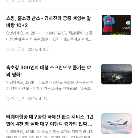
0
0
2026. 5. 1.
를 먹었..
도 전에 종료 이벤트 취소됐어요.스탬프 찍은 분들은 구글
폼으로 신청하면 확인 후 카드를 배송해 준다고 합니다.그
런데...성수 이벤트 오늘로 끝나는 건 아니죠? 포켓몬 30주
쇼핑, 홈쇼핑 찬스~ 김하진의 궁중 뼈없는 갈
년 파티올리브영 N성수실시간 사람 급속히 증가 5월 1일
비탕 10+2
부터 시작되는 한국의 최대 휴가 기간서울 인근에 살고 있
글 내용
는 사람들이 거의 다 참가할 거라는 생각은 못해본 건 아닐
안녕하세요. JS 입니다. TV 보다, 홈쇼핑 채널에서 +2 준
까?이벤트 기획부터 잘못된 느낌. 다음 주에 참여하려고 했
다는 말에 혹 해서 주문했습니다.안 그래도 몸이고 갈비탕
는데... 불안한 느낌~ 지금이라도 30주년 성수 이벤트 카
이 먹고 싶기는 했어요. 10개 58,900원추가 2개 증정해
작성시간
0
0
2026. 4. 25.
드를 더 만들어라!
서 12개 전용앱으로 들어서 원재료 확인하니 모르는 게 첨
가물이 없어요.그래서 결정 국내산 소갈비를 사용했다고
하니~ 홈쇼핑은 정말...자주 보면 안 되겠어요.너무 맛있어
속초항 300인치 대형 스크린으로 즐기는 야
보이게 촬영을 해줘요. ㅎㅎㅎ고기 햠량도 많고, 둘이 먹기
외 영화!
딱 좋고, 혼자 먹으면 두 끼가 해결될 거 같아요. 앱으로 들
글 내용
어가서 보니 구입 후 적립금 6,090원결국 5만원에 구입!
안녕하세요, JS입니다! 오늘은 강원도 속초를 찾는 관광객
오늘의 특가로 구입한 거 맞나 모르겠어요.방송에서만 추
과 지역 시민 모두에게 반가운 소식을 가져왔습니다.속초
가구성 2팩 더!도착하면 맛있게 먹어야겠어요.
시가 올해 새롭게 선보인 야외 영화 상영 프로그램, '2026
작성시간
0
0
2026. 4. 24.
속초 선셋시네마'가 입소문을 타며 빠르게 자리를 잡고 있
는데요.바다를 배경으로 펼쳐지는 대형 스크린 영화라니,
상상만 해도 낭만적이지 않나요? 속초 여행을 계획 중이거
티웨이항공 대구공항 국제선 환승 서비스, 1년
나, 색다른 야간 문화 콘텐츠를 찾고 계신 분들께 이번 포스
만에 4천 명 돌파 대구 여행객 증가의 진짜 수
팅이 큰 도움이 될 거라 생각합니다.지금부터 속초 선셋시
글 내용
혜자는 누구인가?
네마의 모든 것을 꼼꼼하게 정리해 드리겠습니다!📌 핵심
안녕하세요, JS입니다. 오늘은 항공 업계와 지역 관광 시장
요약 먼저 확인하세요!프로그램명 : 2026 속초 선셋시네
에서 주목받고 있는 핵심 이슈를 가져왔습니다.바로 티웨