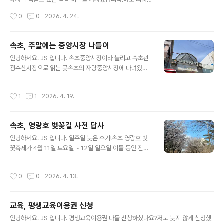
마장소 : 강원도 속초시 금호동, 속초항 친수공원 내 공연장
이항공의 대구국제공항 국제선 환승 서비스입니다.지난 2
작성시간
0
0
2026. 4. 24.
운영 일정 : 매주 토요일, 일몰 시간에 맞춰 진행스크린 규
025년 4월, 국적 항공사 최초로 대구공항에서 국제선 환
모 : 300인치 대형 화..
승 서비스를 시작한 티웨이항공은 운영 1년 만에 누적 환승
객 4,000명을 돌파하며 지역 거점 공항의 가능성을 새롭
속초, 주말에는 중앙시장 나들이
게 증명하고 있습니다.그렇다면, 이 서비스가 단순히 대구
글 내용
안녕하세요. JS 입니다. 속초중앙시장이라 불리고 속초관
여행객을 늘리는 데 그치는 걸까요?아니면 티웨이항공 자
광수산시장으로 읽는 곳속초의 자랑중앙시장에 다녀왔습
체에도 실질적인 이익이 되고 있을까요?오늘은 이 두 가지
니다. 속초중앙시장가장 핫 플레이 상점이 모여 있는 곳 우
질문을 중심으로 현황과 배경, 그리고 앞으로의 전망까지
선 속초에 하나뿐이 없는 ABC-MART런닝화 하나 구입
꼼꼼히 살펴보겠습니다.✈️ 주요 내용 요약티웨이항공은 2
작성시간
1
1
2026. 4. 19.
했습니다.할인이 많이 되는 모델이 있었는데, 신어 보이 이
025년 4월 7일, 국적사 최초로 대구국제공항에서 국제선
게 편해요.가장 잘 나가는 모델이라고 합니다. ABC 마트
환승 서비스를 개시1년 만에 누적 환..
옆으로 보면 있는 손만두가 진심인 장호덕 손만두고기만
속초, 영랑호 벚꽃길 사전 답사
두, 새우만두 포장바로 주문하면 저 주는데 6분이 걸립니
글 내용
다. 조금 돌았다고 힘들어요.중앙시장에 있는 메가커피에
안녕하세요. JS 입니다. 일주일 늦은 후기!속초 영랑호 벚
서 아사추 한 잔~ 중앙시장 핫 플레이 상점이 모여 있는 거
꽃축제가 4월 11일 토요일 ~ 12일 일요일 이틀 동안 진행
리입니다.만석닭강정, 중앙닭강정이 이 라인에 다 있습니
되었습니다.분명 도로통제, 많은 인파가 몰릴걸 예상해서
다. 더덕진액오호~ 더덕진액 한병 추가요~ 중간쯤 위치한
사전 답사를 다녀왔어요.4월 6일 월요일 너무 일찍 왔나
작성시간
0
0
2026. 4. 13.
민영활어공장초밥류 종류 다양하고 가격 적당합니..
요?벚꽃이 아직입니다.듬성듬성 주말은 돼야 벚꽃이 만개
될 거 같습니다. 영랑호를 한 바퀴 돌고, 매번 쉬었던 코스
에 잠깐 들렀습니다.아들과 함께 자전거 타고 돌면 항상 쉬
교육, 평생교육이용권 신청
었던 곳입니다.항상 둘이 함께 돌다 혼자 오니 서운 합니다.
글 내용
익숙해지겠죠. 자전거 타고 돌면 항상 들러서 쉬는 포인트
안녕하세요. JS 입니다. 평생교육이용권 다들 신청하셨나요?저도 늦지 않게 신청했