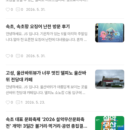
사용하게 되었습니다.
서 촬영하면 더 이쁘겠지만, 오픈 시간이 오전 8시해 뜨는
작성시간
0
0
2026. 5. 31.
시간은 오전 5시 10분 ~ 20분 일출의 모습을 보면서, 반
대 방향으로는 울산바위를 볼 수 있는 멋진 곳이 바로 델피
노 리조트입니다.여긴 뷰~ 맛집, 아니 멋진 뷰 리조트라 해
속초, 속초항 오징어 난전 방문 후기
야 할 거 같아요.오전 5시부터 많은 분들이 나와서 일찍 사
글 내용
안녕하세요. JS 입니다. 기온차가 있는 5월 마지막 주말입
진을 담아 봤습니다.오늘따라 왜 이리 바람이 많이 부는지..
니다.얼마 전 오픈한 오징어 난전에 다녀왔습니다. 혼자 가
일출 시작 전 고요한 속초가 한눈에 내려다 보입니다.사람
서 먹을까? 하다가.. 관광객이 너무 많아 구경만 하고 왔어
이 젊을 땐 해 뜨는 모습을 보고, 늙어서는 해가 지는 걸 봐
요.오징어 2마리만 포장해서 먹을까?생각했지만, 오징어
야 한다고, 은사님이 항상 말씀하셨는데요.산 정산에 가지
작성시간
0
0
2026. 5. 31.
숙회도 맛있을 거 같고... 오징어 난전 주변으로 차량이 많
않고도 이런 멋진 모습을 볼 수 있다니, 정말 멋진 리조트입
이 주차되어 있습니다.앞에까지 차가 있다면 정말 많은 분
니다. ..
들이 온 거다!라고 생각하면 됩니다. 오징어난전 3호, 5호,
고성, 울산바위뷰가 너무 멋진 델피노 울산바
9호, 11호어디가 좋냐? 묻지 마세요.제가 가는 곳은 여기
위 전당대 카페
번호가 없답니다.그리고 어딜 가나 동일한 가격이라 더 좋
글 내용
다 안 좋다가 없어요.그냥 사장님의 말투가 평가를 결정하
안녕하세요. JS 입니다. 울산바위가 아름답게 보이는 곳울
는 거 아닐까 싶어요. 어느 호에 가나 오징어회는 같습니다.
산바위 전당대 카페입니다. 델피노 소노캄 C동 입구에 위
오징어 오늘 시세 2마리목요일 15,000원금, 토 16,000
치해 있습니다. 소노캄델피노 C동 강원특별자치도 고성군
작성시간
0
1
2026. 5. 23.
원일 1..
토성면 미시령옛길 1153 전망대에 올라가 뷰를 감사합니
다.이번 주말은 비가 올 거 같습니다.흐린 날, 구름이 울산
바위에 걸려 있습니다.사진 감상용으로 한 장씩~ 크게 올
속초 대표 문화축제 '2026 설악무산문화축
려 봅니다. 어떠세요?구름이 걸려 있는 우산바위산신령이
전' 개막! 3일간 볼거리·먹거리·공연 총집결 +
내려와 덕담을 나누고 있는 모습니다. 저 멀리 구름이 다가
글 내용