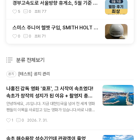
경부고속도로 서울방향 휴게소, 5월 기준 맛
집 리스트
5
0
조회
77
스미스 주니어 헬멧 구입, SMITH HOLT JR
1920
0
0
조회
71
분류 전체보기
주요 글 목록
[테스트] 공지 관리
공지
나홍진 감독 영화 '호프', 그 시작이 속초였다!
속초가 창작의 성지가 된 이유 + 촬영지 총정
글 내용
리
안녕하세요, JS입니다. 지금 대한민국을 넘어 전 세계 영화
팬들의 이목을 사로잡고 있는 영화가 있습니다.바로 나홍
진 감독의 신작 '호프(HOPE)' 입니다.'추격자', '황해', '곡
작성시간
1
0
2026. 7. 31.
성'으로 한국 스릴러 영화의 정점을 찍은 나홍진 감독이 무
려 10년 만에 선보인 이 작품은 제79회 칸 국제 영화제 황
금종려상 경쟁 부문에 초청되며 세계 무대를 뒤흔들었는데
속초 해수욕장 성수기인데 관광객이 줄었