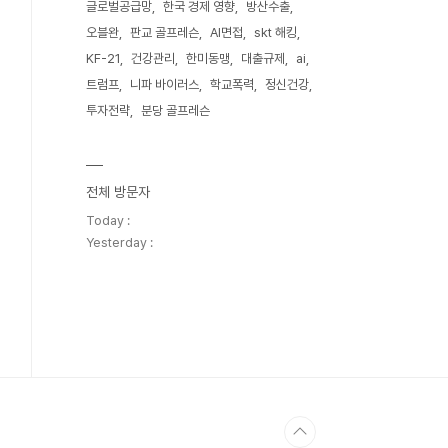
글로벌공급망
한국 경제 영향
방산수출
오블완
판교 골프레슨
AI면접
skt 해킹
KF-21
건강관리
한미동맹
대출규제
ai
트럼프
니파 바이러스
학교폭력
정신건강
투자전략
분당 골프레슨
전체 방문자
Today :
Yesterday :