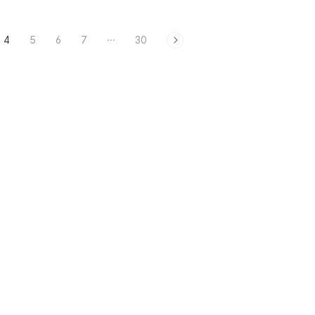
쥬라기공원 더라이드를 타고 ...나서
한장~
4
5
6
7
···
30