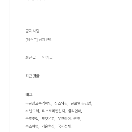
공지사항
[테스트] 공지 관리
최근글
인기글
최근댓글
태그
구글광고수익확인
심스와핑
글로벌 공급망
ai 반도체
티스토리챌린지
금리인하
속초맛집
포켓몬고
우크라이나전쟁
속초여행
기술혁신
국제정세