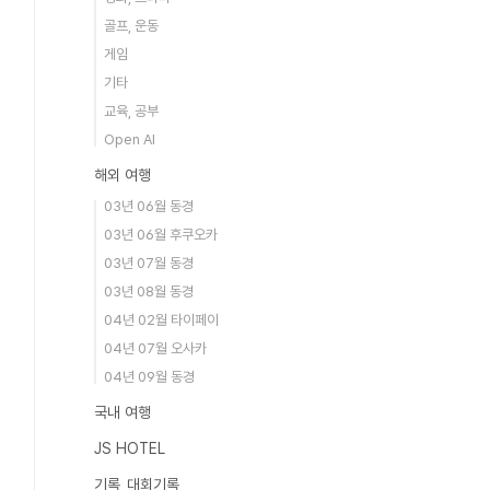
골프, 운동
게임
기타
교육, 공부
Open AI
해외 여행
03년 06월 동경
03년 06월 후쿠오카
03년 07월 동경
03년 08월 동경
04년 02월 타이페이
04년 07월 오사카
04년 09월 동경
국내 여행
JS HOTEL
기록_대회기록