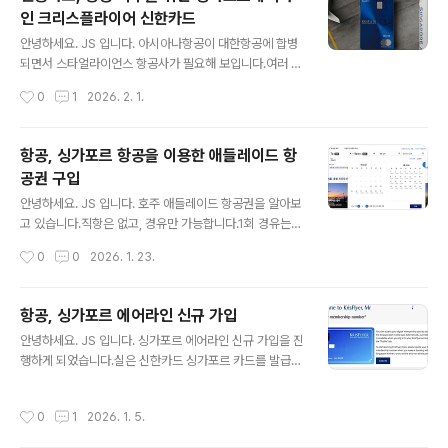
번에는 신규발급, 해외 항공사 승인 절차, 지방 배송이 있어
인 크리스플라이어 신한카드
일주일이나 걸린 거 같습니다. 프리미엄 카드 라인이라 하
글 내용
지만, 그냥 일반 카드보다 포장이 조금 좋다는 느낌입니다.
안녕하세요. JS 입니다. 아시아나항공이 대한항공에 합병
카드 설명, 그리고 카드, 러지텍 끝아무것도 없어요.다른 후
되면서 스타얼라이언스 항공사가 필요해 보입니다.여러 항
기를 보면 향수텍도 있던데, 아무것도 없습니다.역시 신용
공사를 찾다, 신한카드에서 협약한 싱가포르항공 크리스플
작성시간
0
1
2026. 2. 1.
카드는 이벤트 때 발급받고 혜택을 누려야 하는 거 같아요.
라이어 카드를 눈여겨보고 있었습니다. 다양한 이벤트가
연회비 혜택도, 사용금액에 따른 이벤트..
있을 때 가입했어야 했는데, 아무 이벤트가 없어요.항공 포
인트도 적립해야 하고, 싱가포르항공을 이용할 계획을 가
항공, 싱가포르 항공을 이용한 애들레이드 항
지고 있기에 주저 없이 신청해 봅니다. 프리미엄 카드 라인
공권 구입
에 있지만, 베스트 등급으로 상위 라인은 아닙니다.중급 프
글 내용
리미엄 카드 라인으로 보면 될 거 같아요.신한카드의 상위
안녕하세요. JS 입니다. 호주 애들레이드 항공권을 알아보
라인은 에이스 카드 이상 아닐까 생각됩니다. 싱가포르항
고 있습니다.직항은 없고, 경유만 가능합니다.1회 경유는
공 크리스플라이어 더 베스트 신한카드연회비 25만원연회
다행이고, 2회 3회 경유도 확인되고 있습니다.2회 3회 경
작성시간
0
0
2026. 1. 23.
비 200만원을 넘기는 순간입니다.조만간 ACE 카드를 없
유를 해도 항공권 가격이 많이 저렴하지는 않았습니다. 한
애거나... 사우나 무료는 어쩔~ 웰컴 기프트..
국에서 애들레이드 가기!가장 많이 이용하는 방법한국 - 시
드니 - 애들레이드 싱가포르 항공을 이용한 최적의 방법이
항공, 싱가포르 에어라인 신규 가입
있습니다.한국 - 싱가포르 - 애들레이드싱가포르 경유!최
글 내용
안녕하세요. JS 입니다. 싱가포르 에어라인 신규 가입을 진
소 1시간 30분 에서 3시간 30분 8시간 등 선택의 폭이 넓
행하게 되었습니다.실은 신한카드 싱가포르 카드를 발급받
습니다.시드니를 경유하면 조금 싸기는 했어요.가장 최적
으려고 했더니 회원 번호가 필요해요.가입을 위해 항공사
은 티웨이 항공을 이용해서 한국 - 시드니 이동후 버진 항
홈페이지에 접속하니 한국어 서비스가 되고 있습니다. 최
공을 이용해서 시드니 - 애들레이드구간을 이용하는 방법
작성시간
0
1
2026. 1. 5.
근 인기 있는 애들레이드 운항도 하고 있어요.한국에서 애
이 가장 저렴했습니다.티웨이 항공이 시드니까지 운행을
들레이드를 가려면 시드니로 가서 환승해서 넘어가야 하
하니 할인기간을 잘 활용하면 10..