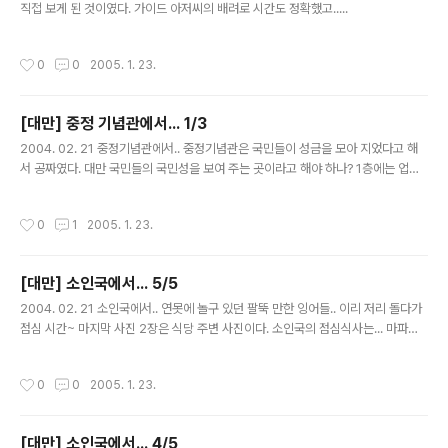
직접 보게 된 것이였다. 가이드 아저씨의 배려로 시간도 정확했고.....
작성시간
0
0
2005. 1. 23.
[대만] 중정 기념관에서... 1/3
글 내용
2004. 02. 21 중정기념관에서.. 중정기념관은 국민들이 성금을 모아 지었다고 해
서 공짜였다. 대만 국민들의 국민성을 보여 주는 곳이라고 해야 하나? 1층에는 업적
을 모아 놓은 사진들이 전시 되어 있다. 마지막 사진은 우리나라 백범 김구 선생님이
다. 우리나라에 들어온 사진에는 백범 김구 선생님이 빠져 있으시다. 우리나라의 역
작성시간
0
1
2005. 1. 23.
사 외곡이 상당히 심했을 꺼라는 안내원 초 아저씨의 설명을 들으면서 생각한건.. 역
사는 승자에 의해 쓰여진다는 교수님의 말이 생각났다. 우리를 설명해 주던 장 아저
씨가 비화도 이야기 해주곤 했다.. 중국의 전쟁은 거의.... 집안 전쟁 이라고...
[대만] 소인국에서... 5/5
글 내용
2004. 02. 21 소인국에서.. 연못에 놀구 있던 팔뚝 만한 잉어들.. 이리 저리 돌다가
점심 시간~ 마지막 사진 2장은 식당 주변 사진이다. 소인국의 점심식사는... 마파두
부 빼곤 먹을것이 없어서 약간은 실망했다. 뭐 그래도 여전히 10가지 이상의 반찬이
~~ 다음 간곳은 차를 파는 가계인대. 이리 저리 설명만 듣고 구입 하진 안았다. 뭐 살
작성시간
0
0
2005. 1. 23.
까 했지만... 썩..
[대만] 소인국에서... 4/5