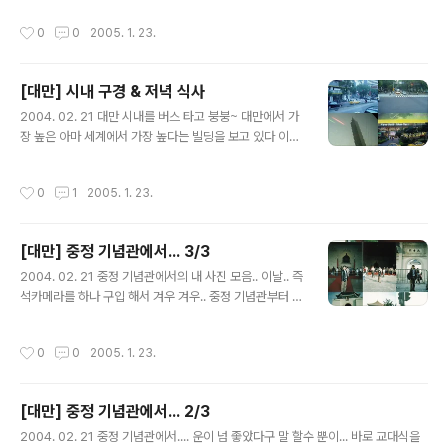
대....음. 알고 보니..우리가 도착한 이 날.. 대부분의 대만 사
작성시간
0
0
2005. 1. 23.
람들이 소원 빌러 나오는 날이라 한다..켁~ 그래서...기분
좋게 소원을 빌었던 기억이 있다. 야시장 구경을 하는대..약
간..조금...그래서.. 남대문시장보다 약간... 그랬다. 뭐 .. 그
[대만] 시내 구경 & 저녁 식사
냥 구경만..슬적하고 숙소로 돌아가..잠을 잤다. 둘째날 일
글 내용
정도 마무리~
2004. 02. 21 대만 시내를 버스 타고 붕붕~ 대만에서 가
장 높은 아마 세계에서 가장 높다는 빌딩을 보고 있다 이곳
에서 공사중에 수많은 인부들이 죽었다고들 한다.. 뭐... 밑
에 있던 관광객이 사진 찍다가 ... 떨어진 자재에 깔려 죽었
작성시간
0
1
2005. 1. 23.
다고..그래서 출입 금지란다.. 빙글 빙글 돌다 저녁 식사~
우아.. 이곳 역시 10가지 반찬 맛나게..코코.. (패키지 관광
은 식비 그리고 버스 요금 관광요금이 전부 포함)
[대만] 중정 기념관에서... 3/3
글 내용
2004. 02. 21 중정 기념관에서의 내 사진 모음.. 이날.. 즉
석카메라를 하나 구입 해서 겨우 겨우.. 중정 기념관부터 사
진을 찍을 수 있었다. 하지만 일정의 50%는 지나가고 난
후였으니~~~
작성시간
0
0
2005. 1. 23.
[대만] 중정 기념관에서... 2/3
글 내용
2004. 02. 21 중정 기념관에서.... 운이 넘 좋았다구 말 할수 뿐이... 바로 교대식을