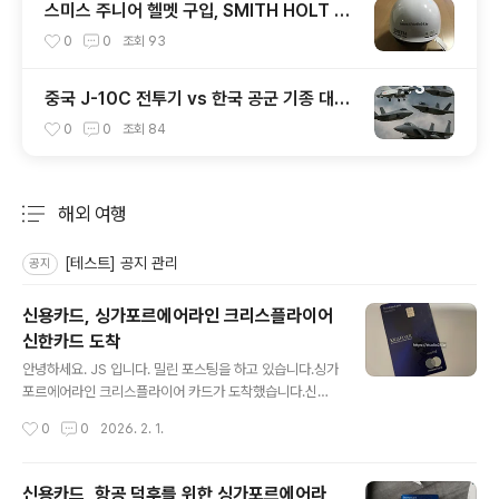
스미스 주니어 헬멧 구입, SMITH HOLT JR
1920
0
0
조회
93
중국 J-10C 전투기 vs 한국 공군 기종 대응
력 분석
0
0
조회
84
해외 여행
분류 전체보기
주요 글 목록
[테스트] 공지 관리
공지
신용카드, 싱가포르에어라인 크리스플라이어
신한카드 도착
글 내용
안녕하세요. JS 입니다. 밀린 포스팅을 하고 있습니다.싱가
포르에어라인 크리스플라이어 카드가 도착했습니다.신청
하고 콜센터 통화하고 일주일이 소요되었습니다.아마 수도
작성시간
0
0
2026. 2. 1.
권은 조금 더 빠르게 받을 수 있지 않을까? 생각됩니다.신
한카드는 긴급발급을 신청하면 때에 따라 하루 만에 신용
카드가 발급되어 내 손에 들어오는 경우가 많았습니다.이
신용카드, 항공 덕후를 위한 싱가포르에어라