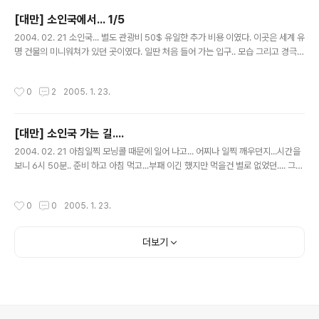
[대만] 소인국에서... 1/5
글 내용
2004. 02. 21 소인국... 별도 관광비 50$ 유일한 추가 비용 이였다. 이곳은 세계 유
명 건물의 미니워쳐가 있던 곳이였다. 일딴 처음 들어 가는 입구.. 모습 그리고 경극
구경.. 열심히 하긴 했던거 같은대 약간은 어설프기도 했지만... 등장하는 주인공 남자
들이 전부 잘 생겼다는..... 기억이 있다.
작성시간
0
2
2005. 1. 23.
[대만] 소인국 가는 길....
글 내용
2004. 02. 21 아침일찍 모닝콜 때문에 일어 나고... 어찌나 일찍 깨우던지...시간을
보니 6시 50분.. 준비 하고 아침 먹고...부패 이긴 했지만 먹을건 별로 없었던.... 그래
도 뭐 일본보다는 좋았지만. 소인국 가는길... 아마 한참을 졸았던거 같다.
작성시간
0
0
2005. 1. 23.
더보기