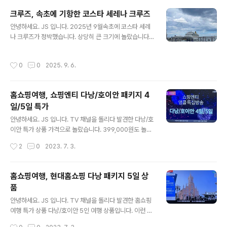
고, 대기 시간도 길어요.하지만, 싱가포르 항공은 싱가포르
크루즈, 속초에 기항한 코스타 세레나 크루즈
에서 최소한의 대기 시간으로 이동이 가능해서 인기가 있
글 내용
다고 합니다. 자~! 가입을 진행해 봅니다.가입하기 클릭! 크
안녕하세요. JS 입니다. 2025년 9월속초에 코스타 세레
리스플라이어 회원 가입으로 들어갑니다.여권과 동일하게
나 크루즈가 정박했습니다. 상당히 큰 크기에 놀랐습니다.
입력하고, 이메일 주소를 입력하면 됩니다.마일리지 사용
63 빌딩보다 43m 길고, 11만 톤급 크루즈라고 합니다. 갑
을 위해 크리스플라이어 로그인 정보도 같이 입력합니다.
자기 큰 소리가 나기 시작해서 보니 쿠르즈가 운행을 위해
작성시간
0
0
2025. 9. 6.
이메일 수신 동의 및 가입을 완료했습니다.다음 ..
움직이기 시작합니다.저렇게 큰 배가 어떻게 이동하나 싶
었는데, 신기했습니다. 떠나가는 코스타 세레나 크루즈내
년에도 자주 만나보면 좋겠습니다. 코스타 세레나 크루즈
홈쇼핑여행, 쇼핑엔티 다낭/호이안 패키지 4
톤수 114,500톤층수 14층객실수 1,500개길이/넓이 29
일/5일 특가
0m/35.5m탑승전원 3,780명승조원 1,000명 이번 크루
글 내용
주 여행은 속초항을 출발 무로란, 쿠시로, 하코다테, 부산항
안녕하세요. JS 입니다. TV 채널을 돌리다 발견한 다낭/호
의 일정입니다.하코다테는 한번 가보고 싶었던 여행지인
이안 특가 상품 가격으로 놀랐습니다. 399,000원도 놀라
데, 다음에 기회가 되면 신청해야겠습니다.눈앞에서 저렇
운 가격이었는데, 이 상품은 299,000원 아니 이런 가격이
작성시간
2
0
2023. 7. 3.
게 큰 크루즈를 보니 신기했..
가능한가요? 항공, 호텔, 전 일정 식사 포함 상품을 구경해
봤습니다. 쇼핑엔티 앵콜 특집방송 다낭/호이안 4일 5일
상품 7월 10일 ~ 10월 28일 출발 지방 출발 가능, 부산 찍
홈쇼핑여행, 현대홈쇼핑 다낭 패키지 5일 상
고 대구 찍고! 5성 호텔 숙박 시타딘 펄 호이안 리조트 6대
품
특식 포함 퇘지김치찜, 반세오세트, 쌀국수, 삼겹살, 소불고
글 내용
기, 제육쌈밥 전신마사지 1시간 포함 자유일정 오전 반나절
안녕하세요. JS 입니다. TV 채널을 돌리다 발견한 홈쇼핑
방송 특집 전신마사지 1시간 -> 2시간 업그레이드 객실은
여행 특가 상품 다낭/호이안 5인 여행 상품입니다. 이런 상
오션뷰로 업그레이드 주의사항 최소 출발은 8명 포함내역
품 가능한가요? 399,000원 부터 699,000원 가격이 너
작성시간