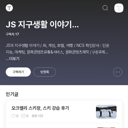
검색하기
티스토리
JS 지구생활 이야기...
구독자
17
JS의 지구생활 이야기 / AI, 게임, 호텔, 여행 / NCS 확인강사 : 인공
지능, 마케팅, 문화콘텐츠유통&서비스, 문화콘텐츠제작 / (사)국제미
디어예술협회 강원지부장 겸 수석연구원
...더보기
구독하기
방명록
신고하기 레이어
열기
인기글
오크밸리 스키장, 스키 강습 후기
0
0
조회
131