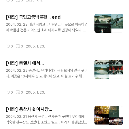
0
0
2023. 7. 3.
왕복항공권, 유류할증료 및 TAX 전 일정 호텔숙박..
무 착해요. 현대 홈쇼핑 다낭/호이안 상품 너무 놀라서 TV
화면을 그냥 찍었어요. 다낭 핫플레이스 누이 탄 타이 스프
링파크 머드 온천 + 워터파크 자유시간 포함 호텔은 월드
[대만] 국립고궁박물관 .. end
체인 5성급 호텔 다낭 원덤 골든베이 호텔 룸 컨디션 괜찮
글 내용
2004. 02. 22 대만 국립고궁박물관... 이곳으로 이동하면
은 거 같고, 루프탑 인피티니 풀도 있어요. 거기다 조식 포
서 박물관 전문 가이드인 초씨 아저씨로 변경이 되었다. 첨
함 6대 특식 포함 호이안 정식 분짜 정식 삼겹살 제육쌈밥
엔..조금 실망했지만 초씨 아저씨의 열성적인 설명은... 나
김치전골 한식 뷔페식 여행지 바나힐 국립공원 스톤 마사
를 가이드라는 직업도 괜찮다라는 걸 한번 상기시켜준 분
지 90분 포함 마블 마운틴, 영흥사 관광지 포함 항공편은
작성시간
0
0
2005. 1. 23.
이다. 뭐 하여간...국립고궁박물관에 대해 열심히 설명을 듣
대한항공 직항 마일리지 2,600 적립 정말 말도 안 되는 가
고... 뭐 정확히 그리고 자세하게 보려면 한 달을 잡아도 다
격입니다..
못 본다는 곳이었기 때문에 중요 유물만 간략히 보고 넘어
[대만] 충열사 에서...
가곤 했다. 중국에서 왜 이리 많이 가지고 왔는지... 내심 감
글 내용
탄했고. 대만의 역사 지키기 노력과 과거의 기록들을 잘 보
2004. 02. 22 충열사.. 우리나라의 국립묘지와 같은 곳이
존 하는 것에 감탄했다. 우리나라처럼 무조건 일제의 기록
다. 이곳은 10시에 위병 교대식이 있고. 이걸 보기 위해 상
을 없애려 하는 것이 아닌. 모든 기록은 전부 보존하고, 자
당히 서두른 기억이 있다. 충열사는 육, 해, 공, 해병대가 3
신들의 국력이 약하면 이렇게 지배당하거나 쫓겨날 수 있
개월씩 교대 근무를 한다고... 대만의 젊은이들은 이곳에서
작성시간
0
0
2005. 1. 23.
다는 점을 후..
근무하는 것을 자랑으로 생각하고 사회에서도 어느 정도
대우를 해준다고 한다. 뭐 들리는 말에는 우리나라처럼 군
대 안 가려고 별짓들을 다 한다고..군대를 안 다녀온 대만
[대만] 용산사 & 야시장...
남자는 여자들도 싫어하고,사회적으로도 매장당하기 때문
글 내용
에 다들 군대를 다녀온다고 한다. 진짜인가? ㅋㅋㅋ 교대식
2004. 02. 21 용산사 구경... 신사중 한곳인대 우리에게
을 보고 위병들과 사진도 한장 찍고~~
익숙한 관우장도 있었다. 소원도 빌고 .. 이래저래 괜찮았던
곳 같다. 유명한 곳인지 몰라도... 사람들이 계속 밀려드는