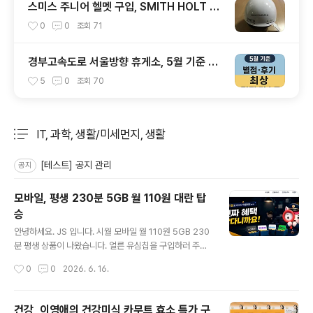
스미스 주니어 헬멧 구입, SMITH HOLT JR
1920
0
0
조회
71
경부고속도로 서울방향 휴게소, 5월 기준 맛
집 리스트
5
0
조회
70
IT, 과학, 생활/미세먼지, 생활
분류 전체보기
주요 글 목록
[테스트] 공지 관리
공지
모바일, 평생 230분 5GB 월 110원 대란 탑
승
글 내용
안녕하세요. JS 입니다. 시월 모바일 월 110원 5GB 230
분 평생 상품이 나왔습니다. 얼른 유심칩을 구입하러 주변
을 돌아 봅니다.이마트24 어플을 이용하면 잔여 현황을 확
작성시간
0
0
2026. 6. 16.
인할 수 있습니다.2개 구입! 성공 유심이 없으면, 가입이 불
가능 했습니다. 상세 설명 진짜 110원 입니다.LG 망을 이
용하고, 6월 16일 개통 완료 조건입니다. 가입을 진행합니
건강, 이영애의 건강미식 카무트 효소 특가 구