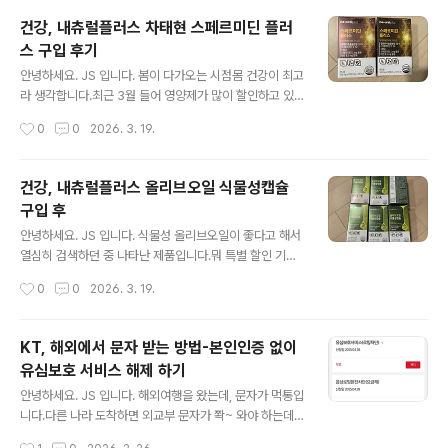
습니다.해당 제품은 편하게 먹거나, 사무실에서 먹을까 해
건강, 내츄럴플러스 차태현 스페르미딘 플러
서 구입했어요. 저는 무조건 스페인산 유기농 레몬을 구입
스 구입 후기
하고 있습니다.이번 제품도 100% 생레몬 착츱첨가물 하
글 내용
나도 없는 제품입니다. 비타민 가득한 레몬즙아침에 공복
안녕하세요. JS 입니다. 봄이 다가오는 시점몸 건강이 최고
에 꿀과 함께 타 먹고 있어요.레몬즙에 꿀, 이 조합으로 5년
라 생각합니다.최근 3월 들어 영양제가 많이 할인하고 있
넘게 건강을 관리하고 있습니다. 레몬의 신맛으로 산성식
어 검색하다 구입한 스페르미딘입니다. 차태현 배우가 선
작성시간
0
0
2026. 3. 19.
품으로 잘못 알고 계신 분들이 많아요.레몬은 사실 알칼리
전하고 있어 눈에 띄었습니다.스페르미딘 역시 100% 식
성 식품입니다.레..
물 유래 원료캐나다산 밀배아추출물분말, 아연 100% 함
유 35세 이후 점차 줄어드는 스페르미딘 농도스페르미딘
건강, 내츄럴플러스 올리브오일 식물성캡슐
이란?폴리아민의 일종으로 쌀 배아, 밀, 콩류 등 발효 식품
구입 후
에 들어있는 유기화합물다양한 조직과 세포에 존재하며,
글 내용
세포의 성장, 분열, 자기 포식과 같은 중요한 생리적 과정에
안녕하세요. JS 입니다. 식물성 올리브오일이 좋다고 해서
관여합니다. 나의 미래를 위해서는 챙겨 먹어야 하는 영양
열심히 검색하던 중 나타난 제품입니다.뭐 특별 할인 기간
제입니다. 구입 가격은 2개 16,900원 : 11,390원 누가 먹
이라고 해서 눈에 팍 들어왔어요. 식물성 캡슐이 중요한 건
작성시간
0
0
2026. 3. 19.
어야 하나?건강하고 활동적인 삶을 원하는 분세포 건강에
산패를 최소화해준다는 점영양성분 손실이 없어야 하니까
관심 많으신 분건강관리가 필..
요. 구입 시 고려한 건프리미엄 유기농 올리브오일 100%
인가?엑스트라 버진 등급 인가?저온 압착 추출 방식인가?
KT, 해외에서 문자 받는 방법-본인인증 없이
그리고 순수한 식물성 오일 100% 인가?뭐 HACCP 인증
유심보호 서비스 해제 하기
시설, 부담 없는 섭취도 찾아봤어요. 그래서 선택한 제품스
글 내용
페인 유기농 올리브 100%내추럴플러스 올리브오일 식물
안녕하세요. JS 입니다. 해외여행을 왔는데, 문자가 먹통입
성 캡슐! 가격 : 6개 34,900원 : 28,990원 하루 먹어본
니다.다른 나라 도착하면 외교부 문자가 쫙~ 와야 하는데...
느낌.아직은 모르겠다.기존 오메가 3와 비교할 수 없지만,
카드 사용 내역도 문자로 오지 않고 있어 이상하다 싶어 확
작성시간