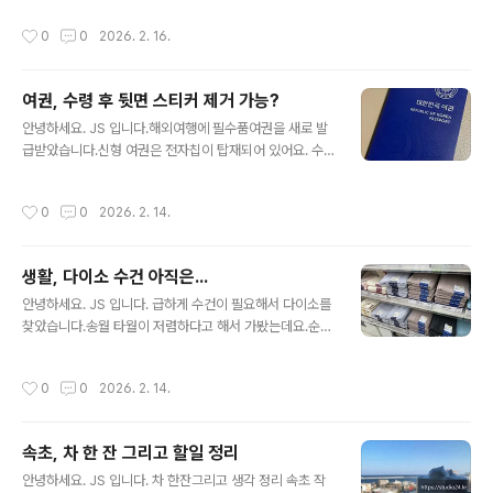
크쉑 프라이+소다 무료다운타우너 30% 할인하이오더 1
작성시간
0
0
2026. 2. 16.
만원 쿠폰롯데시네마 7천원 영화예매권AI프로필 1회 무료
이달의 스페셜 제휴가 혜택 모두 이용 가능제휴사별 각 1회
이용 가능쇼핑라운지, 마이리엉트립, 클룩, 신세계면세점,
여권, 수령 후 뒷면 스티커 제거 가능?
GS칼텍스상당히 많은 제휴가 혜택이 있습니다.저는 사용
글 내용
할 게 없어서 페스~ 추가로 영화예매권 캔들, 다이소 만원
안녕하세요. JS 입니다.해외여행에 필수품여권을 새로 발
권도 신청 가능합니다. 상당히 많은 제휴처가 있지만, 저는
급받았습니다.신형 여권은 전자칩이 탑재되어 있어요. 수
사용할 곳을 찾지 못해 이번 달은 패스합니다.필요하신 분
령받은 여권 뒤에 거주지 정보가 담여 있는 스티커가 붙어
들은 이번 달이 지나가 전에 이용하세요.
있어요.이걸 어떻게 해야 할까?직접 구청 여권과에 문의도
작성시간
0
0
2026. 2. 14.
해보고 여러 정보를 찾은 결과! 스티커 제거해도 됩니다. 그
래서 직접 제거해 봤습니다.깨끗하게 제거가 되긴 합니다.
하지만 제거하다 스티커가 잘못 떨어지는 경우에는 여권훼
생활, 다이소 수건 아직은...
손으로 재발급받아야 할 수 있습니다.신중하게 제거하세
글 내용
요.잘 띄어지게 되어 있는 스티커라... 큰 실수가 없으면 깨
안녕하세요. JS 입니다. 급하게 수건이 필요해서 다이소를
끗하게 제거됩니다. 제거 후 사진정말 깨끗하죠?여권을 받
찾았습니다.송월 타월이 저렴하다고 해서 가봤는데요.순면
으셨는데, 뒤면에 너무 개인정보다 많아 불편하신 분들에
세면타월 40X80중량 150g가장 두꺼운 수건이 150g 입
게 희소식스티커 띄서도 됩니다!
니다.보통 180g 혹은 210g을 사용했는데, 150g은 얆은
작성시간
0
0
2026. 2. 14.
거 같아요.그런데 110g 부터 있는데 이건 너무 얆아요.15
0g 3,000원가격대 만족할 퀄리티 인지 모르겠습니다. 색
상은 요게 좋은데, 140g280g 은 바스타월이라 너무 크
속초, 차 한 잔 그리고 할일 정리
고... 결국 150g으로 결정하고 살펴보니 재고 4개...그냥
글 내용
구입했습니다.가격을 생각하면 적당한 타협인 거 같아요.
안녕하세요. JS 입니다. 차 한잔그리고 생각 정리 속초 작