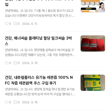
다.보유 유심 인증 진행가입을 진행합니다. 개인 인증 및 가
입
입 정보를 입력하고, 희망 선호를 선택하면 완료됩니다.실
글 내용
프 개통 진행은 시간이 좀 걸려 진행되었습니다.희망 번호
안녕하세요. JS 입니다. TV를 켜니 홈쇼핑 광고가 나오고
입력 후 가입이 완료되었습니다. 이제 월 110원으로 평생
있습니다.이영애의 건강미식방송에서만 특가 할인 찬스! 9
사용하게 되었습니다.
박스 + 3박스10포 X 3박스 (이건 1박스 효과)총 13박스2
작성시간
0
0
2026. 4. 11.
19,000원 추가 할인 만원 = 209,000원특가 가격 맞나
모르겠어요. 카무트 효소가 좋다는 이야기가 있어 일단 구
입해 보았습니다. 방송을 보니 정말 선전 잘하는 거 같아요.
건강, 에너씨슬 플래티넘 혈당 밀크씨슬 3박
효소가 필요했는데, 마침 잘 구입한 거 같아요. 나이 먹을수
스
록 소화 능력이 떨어지게 됩니다.이럴 때 효소 2-3개월 구
글 내용
입해서 먹으면 상당히 효과를 보았습니다. 과거 유산균을
안녕하세요. JS 입니다. 영양제를 살펴보다 에너씨슬을 구
먹기 시작하다가 이젠 효소까지...나이가 드니 소화 능력이
입했습니다.다양한 제품이 있는데, 그중 가장 저렴하면서
떨어지고, 이런 건강 보조 식품? 먹어야 하는가 봐요. 효소
믿을 수 있는 제품으로 구입했어요. 대웅제약의 에너씨슬
작성시간
0
0
2026. 3. 19.
를 찾고 계신 분들이라면 한 번쯤 참고하시면 좋을 거 같
플래티넘 혈당 밀크씨슬 3박스3박스 99,900원 건강은 걱
아..
정되는데, 다 챙겨 먹기 어려워 선택한 제품입니다.혈당 -
바나바잎추출물혈압 - 코엔자임 Q10콜레스테롤 - 홍국간
건강, 내츄럴플러스 유기농 레몬즙 100% N
: 밀크씨슬 4가지 관리가 가능한 제품입니다. 간도 챙겨야
FC 착즙 레몬원액 주스 구입 후기
하고, 혈당도 챙겨야 하고 힘들어요.실은 최근 건강 건진을
글 내용
하기 위해 혈압을 체크하는데 이상하게 나오고 있습니다.
안녕하세요. JS 입니다. 영양제 검색을 하다 발견한 유기농
측정 기계에서는 고혈압이 나오는데, 수동으로 간호사분이
레몬즙 상품입니다.한 번에 눈에 띄어 싹 구입을 했어요.15
측정하면 정상으로 나오고 있어요.기계 문제인가 싶기도
포 박스 6,000원3박스 18,000원 이지만 15,100원에 구
작성시간
0
0
2026. 3. 19.
하면서...예전에는 기계로 측정해도 정상이었는데, 내 몸에
입10개 47,000원 이지만, 후기 쓰고 하면 가격이 차지해
문제가 있는 건 아닐까?싶어서..
지는 마법~ 기존에도 유기농 레몬즙을 구입해서 먹고 있었