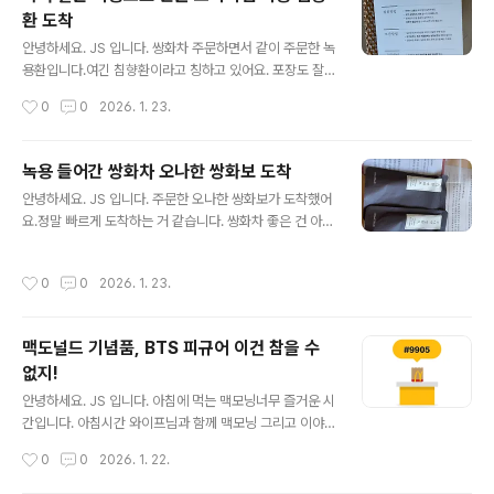
115,200원플러스 148,800원 고민하다 플러스 2년으로 결정하고 결제를 진행합
환 도착
니다.이유는 비밀번호 관리 광고 차단이..
글 내용
안녕하세요. JS 입니다. 쌍화차 주문하면서 같이 주문한 녹
용환입니다.여긴 침향환이라고 칭하고 있어요. 포장도 잘
되어 있고 선물도 주셨어요. 포장도 고급지게 왔습니다.실
작성시간
0
0
2026. 1. 23.
속 패키지로 해서 내용물만 주시고 서비스로 하나 더 챙겨
주시면 좋을 거 같아요.상자가 보기에는 이쁘지만 이게 다
버려지는 거라.. 하루 1~2회 천천히 씹어 먹으면 좋다고 합
녹용 들어간 쌍화차 오나한 쌍화보 도착
니다.녹용을 작은 환으로 먹고 싶은데 해당 제품이 없어 주
글 내용
안녕하세요. JS 입니다. 주문한 오나한 쌍화보가 도착했어
문한 녹용침향환입니다.품질보증서도 있고, 직접 선별한
요.정말 빠르게 도착하는 거 같습니다. 쌍화차 좋은 건 아는
재료, 그리고 녹용은 특허받은 공법으로 가공한다고 합니
데...녹용 들어간 제품이 있으면 대박 치겠다 싶었거든요.정
다. 서비스로 쌍화보, 그리고 침향환 한 알 주셨어요. 감기
말 조금만 검색해 보니 좋은 제품이 있어 주문했습니다. 오
없는 겨울을 보내고 싶습니다.기력이 떨어지거나, 추운 날
작성시간
0
0
2026. 1. 23.
나한 쌍화보40년 전통, 녹용 포함 12가지 귀한 한방재료
먹으면 좋을 거 같아요.
사용 선물도 챙겨주셨어요. 오나한 생맥보제품은 2028년
1월까지 유통 기간이 좋습니다.진공 포장의 장점이겠죠. 쌍
맥도널드 기념품, BTS 피규어 이건 참을 수
화보 원재료국산, 녹용은 뉴질랜드산 선물로 받은 오나한
없지!
생맥보녹용 들어가 있고, 오미자차입니다. 한포 따서 먹으
글 내용
니 진한 맛이 몸에 팍~ 느껴집니다.녹용이 섞여 있어 차게
안녕하세요. JS 입니다. 아침에 먹는 맥모닝너무 즐거운 시
는 먹기 힘들고 약간 따뜻하게 먹어야 할 듯싶습니다. 다양
간입니다. 아침시간 와이프님과 함께 맥모닝 그리고 이야
한 복용 방법이 있지만 저는 원액으로 먹을 거예요.다들 건
기너무 즐거운 시간이에요.저에게 가장 행복한 시간이기도
작성시간
0
0
2026. 1. 22.
강한 겨울 보내세요~
합니다. 주문한 맥모닝을 수령하는데 어라?BTS 피규어?
이건 뭐지?확인해 보니 설문조사 하면 피규어를 준다고 합