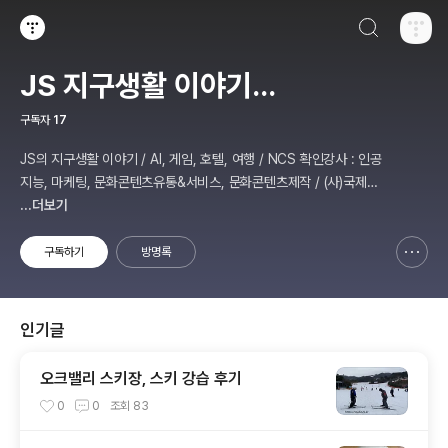
검색하기
티스토리
JS 지구생활 이야기...
구독자
17
JS의 지구생활 이야기 / AI, 게임, 호텔, 여행 / NCS 확인강사 : 인공
지능, 마케팅, 문화콘텐츠유통&서비스, 문화콘텐츠제작 / (사)국제미
디어예술협회 강원지부장 겸 수석연구원
...더보기
구독하기
방명록
신고하기 레이어
열기
인기글
오크밸리 스키장, 스키 강습 후기
0
0
조회
83