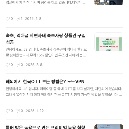
이마트에서 파는 상품을 살까? 고민했는데요.그래도 한국
업실에서 차 한잔 마시며 정리를 하고 있습니다.다양한 수
에서 제조한 송월이 괜찮을 거 같아 우선 구입했어요.급할
익 창출의 모델을 생각하며, 건강도 생각하고...자녀 교육,
땐 다 있는 다이소에서~ 수건도 구입할 수 있어요.
운동, 그리고 미래에 대한 예측 과거에는 나의 기존 경험과
작성시간
0
1
2026. 2. 8.
노하우로 많은 부분을 예측했지만, 최근에는 정확한 데이
터를 기반으로 예측할 수 있어요. 고객서비스 혹은 감성 데
이터를 활용하는 경우 기존 노하우가 중요해요.하지만, 그
속초, 역대급 지연사태 속초사랑 상품권 구입
외 데이터로 예측이 가능한 건 거의 수치화 예측이 가능합
성공
니다. AI 활용 많이들 하시죠?저는 Open Ai, Gemini, P
글 내용
erplexity 3개 모델을 유료 구독해서 사용하고 있습니다.
안녕하세요. JS 입니다. 속초사랑 상품권이 역대급 할인으
최신의 정보를 찾고, 그걸 다시 검증하고, 다시 확인하는 과
로 찾아왔습니다.무려 15% 할인이건 무조건 사야 하는 구
정에서 3개의 AI 프로그램을 활용하고 있어요.주식도 어느
간입니다. 구입 후 후기는 조금 늦게 남기게 되었어요. 상품
작성시간
0
0
2026. 2. 8.
정..
권 판매는 2026년 2월 2일 오전 9시부터 진행되었습니
다.혹~ 하는 마음에 오전 8시 55분 접속을 했더니 이미 대
기...오전 9시 6분 대기 3175명대기 시간 3분 16초그래
해외에서 한국OTT 보는 방법은? 노드VPN
도 15% 할인이라 대기했습니다. 구매 시도 20만원기다리
글 내용
안녕하세요. JS 입니다. 해외여행 중 국내 OTT를 보고 싶지만, 차단되어 있습니다.
니 실패다시 구매 시도 30만원구매 실패 이날 로그인 서버
그래서 열심히 서치 하다 해외에서 한국 OTT 시청이 가능한 방법을 찾았습니다. 바
부터 모든 서버가 오동작을 했던 거 같습니다.오후 1시까지
로 VPN 가입 후 접속 국가를 한국으로 설정하면 되는 간단한 방법입니다. 티빙도 보
기다리다, 다시 접속하니 로그인이 풀리고, 다시 인증하라
고 싶고, 국내 뉴스도 보고 싶다.우회 접속이 가능한 VPN여러 회사의 제품이 있지만
고 하는데, 계속 같은 동작 반복열받아서 오후 2시에 다시
작성시간
0
0
2026. 1. 29.
안정적인 속도 그리고 4개월 무료 제공에 75% 할인!노드VPN을 찾아 가입을 진행
접속했더니 잘 되었습니다.오전 9시 ~ 오후 2시서버에 문
합니다. 다양한 추가 기능을 제공하지만, 필요 없을 거 같아요. 특가 패키지 사이트가
제가 있었던..
격은 베이직 4,114원플러스 5,314원문제는 2년 가격으로 결제해야 합니다.베이직
특허 받은 녹용으로 만든 프리미엄 녹용 침향