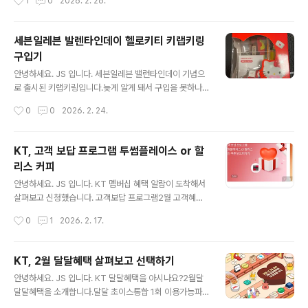
1
0
2026. 2. 26.
작고 넘기기 좋았다.그리고 아무 냄새가 없어 좋았습니다.
인해 봤습니다. 예전에 가입한 유심보호서비스(로밍차단)
식물성 오일을 ..
이 문제 이걸 가입해 두면 해외에서 문자 수신이 불가능하
다 합니다.늦은 시간 그래도 해지해 보려고 로그인 시도아
세븐일레븐 발렌타인데이 헬로키티 키랩키링
이디 비밀번호를 알고 있어서 다행이지만, 만약 모른다면...
구입기
더 이상 진행이 불가능하고, 한국에 있는 가족에게 긴급 S
글 내용
OS 해야 합니다. 부가서비스 해지를 해보려 했더니 본인
안녕하세요. JS 입니다. 세븐일레븐 밸런타인데이 기념으
인증이 필요합니다.문자가 안되니 본인 인증 불가능PASS
로 출시된 키랩키링입니다.늦게 알게 돼서 구입을 못하나
앱은 휴대폰 기기 정보가 다르니 사용 불가능와...SK 해킹
싶었는데, 운이 좋게 구입했습니다.헛 걸음 하지 말라고 어
작성시간
0
0
2026. 2. 24.
사전 발생되어 유심보호서비스를 가입 헸더니, 이게 해외
플에 재고 수량이 확인되고 있어요.도심지는 이미 품절 헬
여행 중에 문제가 될 줄이..
로 키티 키랩키링가격은 19,900원초콜릿 구성으로 되어
있습니다. ABC초콜릿, 가나초콜릿참 맛있게 먹었던 초콜
KT, 고객 보답 프로그램 투썸플레이스 or 할
릿이 구성되어 있습니다. 주이공 헬로키티 키랩키링불이
리스 커피
들어오는 제품입니다.키링으로 구성되어 있어 가방에 달고
글 내용
다닐 수 있게 되어 있어요. 어때요?이쁜가요?헬로키티 키
안녕하세요. JS 입니다. KT 멤버십 혜택 알람이 도착해서
랩키링제가 사용하려다 아들에게 선물로 줬어요. 아들은
살펴보고 신청했습니다. 고객보답 프로그램2월 고객혜택
불 들어온다고 좋아하네요. ㅎㅎ
은 커피!투썸플레이스 1,000원할리스 500원둘 중 하나!
작성시간
0
1
2026. 2. 17.
투썸이냐 할리스냐!둘 다 커피맛은 비슷해서 할리스로 선
택이유는 간단하게 더 싸서! 쿠폰 선택 후 발행 완료4,700
원 메뉴를 500원에 구입비용 추가 시, 사이즈/원두/다른
KT, 2월 달달혜택 살펴보고 선택하기
음료 변경 및 엑스트라 추가 가능이 경우 4,200원 할인 커
글 내용
안녕하세요. JS 입니다. KT 달달혜택을 아시나요?2월달
피 한잔 그리고 케이크 한 조각 먹을 수 있을 거 같아요. 아
달달혜택을 소개합니다.달달 초이스통합 1회 이용가능파
직 모르고 계시는 분들은 빠르게 신청하세요.사용 기간은
파존스 50% 할인배달의민족 X노랑통닭 6천원 할인쉐이
2월 말 까지입니다.