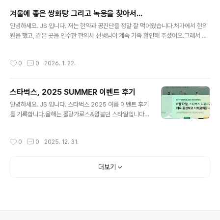
니다.7명의 멤버중 아들이 좋아하는 정국설문 조사 하고
겨울에 좋은 쌍화탕 그리고 녹용을 찾아서...
바로 받았습니다. 오~ 신기 방기~ 피규어 퀄리티가 상당히
글 내용
안녕하세요. JS 입니다. 저는 한약과 공진단을 정말 잘 먹어왔습니다.처가에서 한의
좋습니다. 다른 지역은 모르겟지만, 속초는 여유롭게 받을
원을 했고, 같은 곳을 인수한 한의사 선생님이 계속 가족 할인해 주셨어요.그래서 정
수 있었습니다.한정판 맥도널트 노트북 파우치를 받지 못
말 잘 먹었는데요.작년 말급작스럽게 연락이 안 되더니 폐업한의사 선생님에게 변고
해서 아쉽지만 말이죠.BTS 피규어를 찾으신다면 속초 맥
가 생긴 거 같아요.정말 아쉽습니다.결혼 축하 선물이라고 신행 가서 먹으라고 공진
도널드 어떠세요?
작성시간
0
0
2026. 1. 22.
단도 선물해 주시고, 한약도 정말 잘 챙겨주셨거든요.녹용환, 공진단 정말 일품의 제
품을 가족 가격으로 주셨어요.그러다...네 다시 찾아야 합니다. 공진단, 녹용환, 쌍화
탕을 막 검색하다 보니 원하던 상품이 나왔습니다.쌍화탕에 왜 녹용이 없지?녹용도
스타벅스, 2025 SUMMER 이벤트 후기
같이 넣어주면 좋은데...내가 쌍화탕 사고 녹용 별도로 사면 번거로운 거 아니야?역시
글 내용
나 검색하니 나와요. 가격은 비싸지만, 찾기는 했습니다...
안녕하세요. JS 입니다. 스타벅스 2025 여름 이벤트 후기
를 기록합니다.올해는 롤랑가로스&윔블던 스타일입니다.
테니스 마니아는 피해 갈 수 없는 선택! 더블 적립 이벤트
등다양한 이벤트를 활용해서 열심히 스티커를 모았습니다.
작성시간
0
0
2025. 12. 31.
쉽게 17개 모았어요.이때까지 빨리 신청해야 한다는 걸 몰
랐습니다.6말 7초에 신청하니 잔여 수량이 없었어요. 라코
스테와 콜라보테니스 마니아는 무조건 하나 가져야 할 아
더보기
이템입니다. 제품은 가방, 캠핑의자, 타월자신과 흙신의 조
화 윔블던의 상징 녹색 코트에 맞춘 의자입니다. 멀티플백
이라고 하는데 노트북 가방 같은 아닌 거 같은 가방입니다.
약간 작아서 라켓 넣기에는 조금 작으면서 아닌거 같은..조
금만 크게 만들었으면 좋았을 거 같아요. 트렌타월테니스