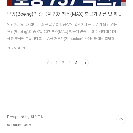
보잉(Boeing)의 중국발 737 맥스(MAX) 항공기 반품 및 회수 사태
안녕하세요. JS입니다. 최근 글로벌 항공·무역 업계에서 큰 이슈가 되고 있는
보잉(Boeing)의 중국발 737 맥스(MAX) 항공기 반품 및 회수 사태에 대해
심층 분석해 드립니다.최근 중국 저우산(Zhoushan) 완성센터에서 출발해 괌
을 거쳐 미국으로 향하고 있는 737 맥스 항공기의 실제 이동 경로, 미중 무역
2025. 4. 20.
갈등이 항공기 산업에 미치는 영향, 보잉과 중국 항공사, 글로벌 공급망에 미치
는 파장까지 주요 내용을 정리합니다.내용 요약보잉 737 맥스, 중국 저우산에
1
2
3
4
서 미국으로 회수되는 배경미중 무역전쟁, 트럼프 행정부의 관세 정책과 항공
기 산업 영향저우산 완성센터의 역할과 항공기 인도 현황중국 항공사들의 반품
결정과 향후 전망글로벌 항공기 시장과 보잉의 전략 변화보잉 737 맥스, 중국
에서 미국..
Designed by 티스토리
© Daum Corp.