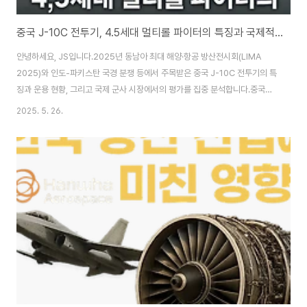
중국 J-10C 전투기, 4.5세대 멀티롤 파이터의 특징과 국제적 평가
안녕하세요, JS입니다.2025년 동남아 최대 해양·항공 방산전시회(LIMA
2025)와 인도-파키스탄 국경 분쟁 등에서 주목받은 중국 J-10C 전투기의 특
징과 운용 현황, 그리고 국제 군사 시장에서의 평가를 집중 분석합니다.중국의
항공기술이 어디까지 왔는지, J-10C가 왜 동남아·중동 등 신흥국가의 관심을
2025. 5. 26.
받는지, 최신 자료와 군사 전문가 분석을 바탕으로 정리합니다.1. J-10C란 어
떤 전투기인가?J-10C는 중국 청두항공공업집단(Chengdu Aircraft
Industry Group)이 개발한 중형 단발 엔진 다목적(멀티롤) 전투기입니
다.2003년부터 실전 배치된 J-10 시리즈의 최신 개량형(C형)으로, 중국 공
군(PLAAF)과 해군 항공대, 그리고 파키스탄 공군 등에서 운용 중입니다.2. ..