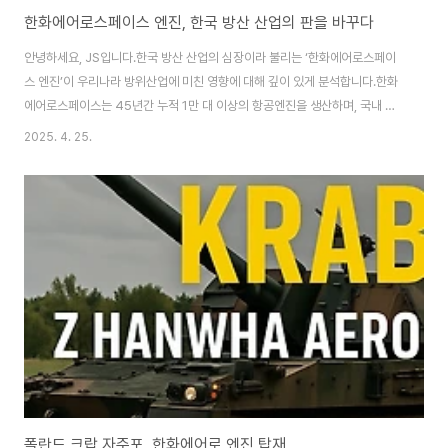
한화에어로스페이스 엔진, 한국 방산 산업의 판을 바꾸다
안녕하세요, JS입니다.한국 방산 산업의 심장이라 불리는 ‘한화에어로스페이
스 엔진’이 우리나라 방위산업에 미친 영향에 대해 깊이 있게 분석합니다.한화
에어로스페이스는 45년간 누적 1만 대 이상의 항공엔진을 생산하며, 국내 유
일의 엔진 설계·생산·정비(MRO) 통합 역량을 가진 기업으로 성장했습니다.
2025. 4. 25.
[주요 내용 요약]한화에어로스페이스, 1979년 F-4 전투기 엔진 정비를 시작
으로 2024년 기준 1만 대 이상 엔진 생산국내 유일 항공엔진 설계·생산·정비
(MRO) 통합 역량KF-21, FA-50, T-50, F-15K 등 한국군 주력기 엔진 생산
및 국산화 추진엔진 국산화로 자주국방, 수출 경쟁력, 산업 생태계 강화첨단 소
재·공정·스마트공장 등 혁신 기술 내재화방산 수출, 글로벌 시장 진출, 경제적
파급..
폴란드 크랍 자주포, 한화에어로 엔진 탑재