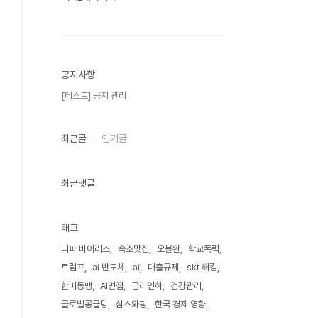
공지사항
[테스트] 공지 관리
최근글
인기글
최근댓글
태그
니파 바이러스
속초맛집
오블완
학교폭력
트럼프
ai 반도체
ai
대출규제
skt 해킹
한미동맹
AI면접
금리인하
건강관리
글로벌공급망
심스와핑
한국 경제 영향