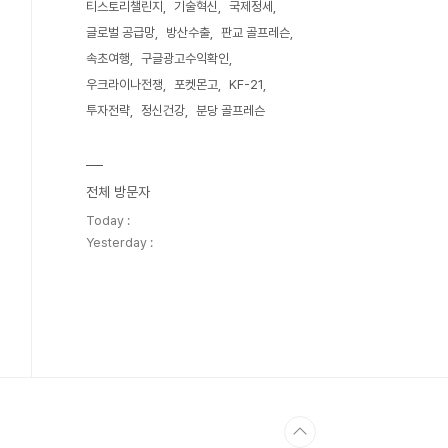
티스토리챌린지
기술혁신
국제정세
글로벌 공급망
방산수출
판교 골프레슨
속초여행
구글광고수익확인
우크라이나전쟁
포켓몬고
KF-21
투자전략
정신건강
분당 골프레슨
전체 방문자
Today :
Yesterday :