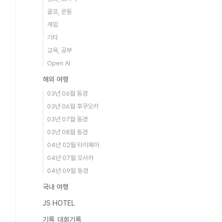
골프, 운동
게임
기타
교육, 공부
Open AI
해외 여행
03년 06월 동경
03년 06월 후쿠오카
03년 07월 동경
03년 08월 동경
04년 02월 타이페이
04년 07월 오사카
04년 09월 동경
국내 여행
JS HOTEL
기록_대회기록