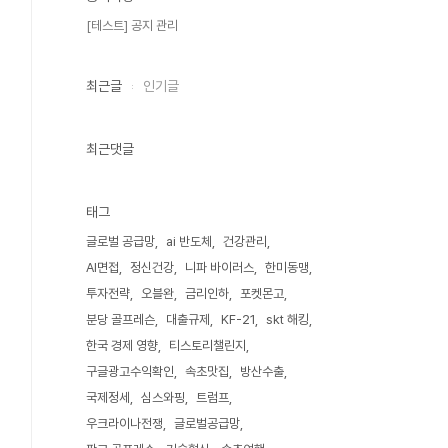
[테스트] 공지 관리
최근글
인기글
최근댓글
태그
글로벌 공급망
ai 반도체
건강관리
AI면접
정신건강
니파 바이러스
한미동맹
투자전략
오블완
금리인하
포켓몬고
분당 골프레슨
대출규제
KF-21
skt 해킹
한국 경제 영향
티스토리챌린지
구글광고수익확인
속초맛집
방산수출
국제정세
심스와핑
트럼프
우크라이나전쟁
글로벌공급망