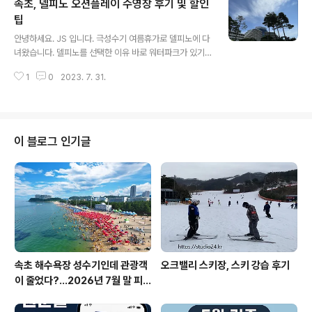
속초, 델피노 오션플레이 수영장 후기 및 할인
공하세요.스타필드 고양 예약을 누르면 예약이 진행됩니
다. 이상하다 싶어 1분을 남기고 예약을 눌러보니 이미 예
팁
글 내용
약 대기대기순번 253911분 지나서 확인해 보니 대기순번
안녕하세요. JS 입니다. 극성수기 여름휴가로 델피노에 다
2264 12분이 지나도 16분이 지나도 대기순번 변화가 없
녀왔습니다. 델피노를 선택한 이유 바로 워터파크가 있기
습니다.대기순번 2264 이건 아닌 거 같아서, 방법을 연구
때문이죠. 속초 OR 고성 딱 중간에 위치한 속초 소노캄 델
해 보았습니다. 아래 새로고침 버튼을 눌러주세요.그럼 다
1
0
2023. 7. 31.
피노 오션플레이 오션월드 OR 오션플레이 정말 많이 고민
시 대기순번이 돌아갑니다..
했습니다. 하지만, 속초가 목표라, 델피노로 고고! 2023
여름 시즌 파티가 진행됩니다. 정말 핫~ 하게 놀 성인들이
모일 거 같아요. 델피노에 투숙하면 정말 멀리 걸어야 오션
플레이가 나옵니다. B1 지하로 이동하니 시원하기는 했어
이 블로그 인기글
요. 중간에 먹거리가 많았어요. 치킨 가계가 많았는데, BB
탄 사격장까지! 숙박권에 포함된 오션플레이 이용권 이용
권이 없으면, 별도 요금이 있어요. 오션플레이 소노펠리체
소노캄 이동하는 방법 길 따라가면 나와요~! 오션플레이
영업시간 매일 실내존 10:..
속초 해수욕장 성수기인데 관광객
오크밸리 스키장, 스키 강습 후기
이 줄었다?…2026년 7월 말 피
서 현장의 불편한 진실