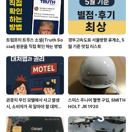
트럼프의 트루스 소셜(Truth So
경부고속도로 서울방향 휴게소, 5
cial) 원문을 직접 확인 하는 방법
월 기준 맛집 리스트
관광지 무인 모텔에서 사고 발생
스미스 주니어 헬멧 구입, SMITH
시, 소비자가 꼭 알아야 할 대처법
HOLT JR 1920
과 권리