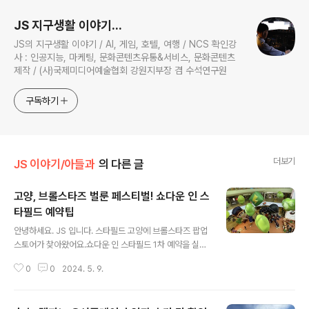
JS 지구생활 이야기...
JS의 지구생활 이야기 / AI, 게임, 호텔, 여행 / NCS 확인강
사 : 인공지능, 마케팅, 문화콘텐츠유통&서비스, 문화콘텐츠
제작 / (사)국제미디어예술협회 강원지부장 겸 수석연구원
구독하기
더보기
JS 이야기/아들과
의 다른 글
고양, 브롤스타즈 벌룬 페스티벌! 쇼다운 인 스
타필드 예약팁
글 내용
안녕하세요. JS 입니다. 스타필드 고양에 브롤스타즈 팝업
스토어가 찾아왔어요.쇼다운 인 스타필드 1차 예약을 실패
하고 2차 예약을 진행했습니다. 브롤스타즈 쇼다운 인 스
0
0
2024. 5. 9.
타필드 예약팁 사전 예약필수예약 시간 5분 전 계속 새로
고침 하세요. 오전 10시 오픈하지만 10시에 접속하면 대기
1시간입니다. 고양은 끝났어요.안성은 미리 준비해서 성