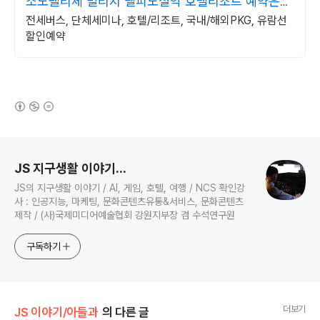
소노펠리체 빌리지 델피노설악 호텔리조트 예약은
가고파여행
전세버스, 단체세미나, 호텔/리조트, 국내/해외PKG, 유람선
할인예약
(새창열림)
로그 정보
JS 지구생활 이야기...
JS의 지구생활 이야기 / AI, 게임, 호텔, 여행 / NCS 확인강
사 : 인공지능, 마케팅, 문화콘텐츠유통&서비스, 문화콘텐츠
제작 / (사)국제미디어예술협회 강원지부장 겸 수석연구원
구독하기
더보기
JS 이야기/아들과
의 다른 글