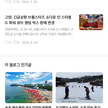
인천공항 T1 에서 T2로 이동해서 1박을 공항 인근 호텔에
0
0
2024. 7. 25.
이 되어도 연령 제한으로 신청이 취소되기도 했습니다. 2
서 했어요.늦으면.. 힘드니까! ..
024년에는 약간 변경되었습니다.수도권은 국립과천과학
관에서 이틀 진행되고, 그 외 지역은 하루 진행됩니다.예전
고양, 긴급상황 브롤스타즈 쇼다운 인 스타필
코로나 때 무선키트 제공해 주었을 때가 좋았던 거 같아
요. 5개 기관이 함께 하는 '놀러 와 전파탐험대'교육일정 :
드 파워 큐브 랜덤 박스 판매 변경
글 내용
2024년 8월 8일 목요일 ~ 9일 금요일교육시간 : 13:00
안녕하세요. JS 입니다. 브롤스타즈 쇼다운 인 스타필드 고
~ 17:00 (12:30까지 도착)대상 : 초등학교 5학년 ~ 6학
양긴급 소식을 전해드립니다. 선착순 구입이 가능했던 파
년, 100명중요 : 주차지원 없음, 학부모 대기 장소 없음 아
워 큐브 랜덤 박스 소식입니다. 아침 9시 ~ 소진 시굿즈 구
래 신청 방법을 따라 회원 가입 후 신청 했어요.가족회원 계
0
0
2024. 5. 20.
매가 가능했습니다. 장소가 스타필드 정문 분수대 앞으로
정이라..
변경되어 주말을 피해 다녀왔습니다. 아침 9시분수대 앞
선착순 발급도 행사 중간에 변경되었어요.목요일 오전에
부스에서 구입하려고 갔지만, 구입하지 못했습니다.이미
오전 9시에 배부가 끝났다고...아니 미리 공지해 주던가. 어
이 블로그 인기글
디에 써 붙여 놓던가 해야 하는데 말이죠.아침 10시 오픈
시간에 맞춰 부스 앞에 갔더니 이미 끝! 그래서 주말을 피해
줄을 서보자 싶어 다녀왔습니다. 바로 여기가 스타필드 정
문 분수대 앞이야!즐거운 마음에 봤더니, 굿즈샵이 끝났어
요.파워 큐브 랜덤 박스 판..
속초 해수욕장 성수기인데 관광객
오크밸리 스키장, 스키 강습 후기