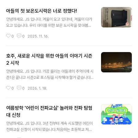
아들의 첫 보온도시락은 너로 정했다!
글 내용
안녕하세요. JS 입니다. 겨울이 오고 있다!네, 겨울이 다가
오고 있습니다. 우리 아이를 위한 보온 도시락을 찾아봅니
다.써모스 제품이 가장 인기가 많아 골라 봤어요.모델은 T
0
0
2025. 11. 16.
KLH-15001500ml 제품입니다.멋은 없지만, 6시간 보온
이 된다는 써모스 보온 도시락 맛있는 온도로 보온되는 써
모스 보온도시락좋은 제품인데 써모스가 언제 중국 제조로
호주, 새로운 시작을 위한 아들의 이야기 시즌
바뀐 거죠? 써모스 제품은 멋은 없습니다.기능으로 믿고 구
입하는 제품이죠! 보온 도시락 최강자따뜻한 보온 도시락
2 시작
글 내용
우리 아이에게 따뜻한 밥 한 끼를 위해 구입한 써모스 보온
안녕하세요. JS 입니다. 가끔 올리는 아들과의 추억이제 시
도시락입니다.겨울에도 따뜻하게 밥 한 끼! 아들을 위해 너
즌1은 끝나고 시즌2로 포스팅을 시작해야 할거 같습니다.
로 정했다.
티스토리와 네이버 블로그 2개로 나워 등록했는데 어떻게
0
0
2026. 1. 18.
진행할지는 고민입니다. 아들은 한국에서 시즌1을 마무리
했습니다.아름다운 한국에서 초등학교를 졸업했어요.아름
답다. 정말 좋은 곳이다. 라는건 체험해 보지 않은 사람은
여름방학 '어린이 전파교실' 놀러와 전파 탐험
모르죠.아들은 졸업식 연사에서 아름다운 한국에서 초등학
교를 졸업하게 되어 행복하다고 했습니다. 정말 힘들고, 어
대 신청
글 내용
렵고, 좌절하고, 시기와 질투가 많아서 힘들었던 기억은 잊
안녕하세요. JS 입니다. 3년 전부터 계속 시도했던 어린이
어버렸으면 좋겠습니다. 시즌2 시작을 위해 항공기 탑승저
전파교실 신청이 시작되었습니다.처음에는 초등학교 저학
멀리... 아시아나 항공기가 보입니다.최근 아시아나 항공이
년이라 신청 자체가 불가능했어요.일부 지방은 신청 미달