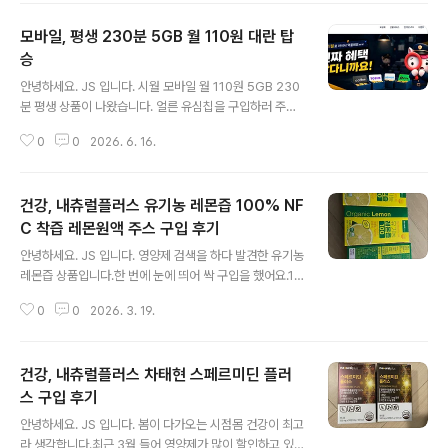
입해 보았습니다. 방송을 보니 정말 선전 잘하는 거 같아요.
모바일, 평생 230분 5GB 월 110원 대란 탑
효소가 필요했는데, 마침 잘 구입한 거 같아요. 나이 먹을수
록 소화 능력이 떨어지게 됩니다.이럴 때 효소 2-3개월 구
승
글 내용
입해서 먹으면 상당히 효과를 보았습니다. 과거 유산균을
안녕하세요. JS 입니다. 시월 모바일 월 110원 5GB 230
먹기 시작하다가 이젠 효소까지...나이가 드니 소화 능력이
분 평생 상품이 나왔습니다. 얼른 유심칩을 구입하러 주변
떨어지고, 이런 건강 보조 식품? 먹어야 하는가 봐요. 효소
을 돌아 봅니다.이마트24 어플을 이용하면 잔여 현황을 확
를 찾고 계신 분들이라면 한 번쯤 참고하시면 좋을 거 같
0
0
2026. 6. 16.
인할 수 있습니다.2개 구입! 성공 유심이 없으면, 가입이 불
아..
가능 했습니다. 상세 설명 진짜 110원 입니다.LG 망을 이
용하고, 6월 16일 개통 완료 조건입니다. 가입을 진행합니
건강, 내츄럴플러스 유기농 레몬즙 100% NF
다.보유 유심 인증 진행가입을 진행합니다. 개인 인증 및 가
입 정보를 입력하고, 희망 선호를 선택하면 완료됩니다.실
C 착즙 레몬원액 주스 구입 후기
글 내용
프 개통 진행은 시간이 좀 걸려 진행되었습니다.희망 번호
안녕하세요. JS 입니다. 영양제 검색을 하다 발견한 유기농
입력 후 가입이 완료되었습니다. 이제 월 110원으로 평생
레몬즙 상품입니다.한 번에 눈에 띄어 싹 구입을 했어요.15
사용하게 되었습니다.
포 박스 6,000원3박스 18,000원 이지만 15,100원에 구
0
0
2026. 3. 19.
입10개 47,000원 이지만, 후기 쓰고 하면 가격이 차지해
지는 마법~ 기존에도 유기농 레몬즙을 구입해서 먹고 있었
습니다.해당 제품은 편하게 먹거나, 사무실에서 먹을까 해
건강, 내츄럴플러스 차태현 스페르미딘 플러
서 구입했어요. 저는 무조건 스페인산 유기농 레몬을 구입
하고 있습니다.이번 제품도 100% 생레몬 착츱첨가물 하
스 구입 후기
글 내용
나도 없는 제품입니다. 비타민 가득한 레몬즙아침에 공복
안녕하세요. JS 입니다. 봄이 다가오는 시점몸 건강이 최고
에 꿀과 함께 타 먹고 있어요.레몬즙에 꿀, 이 조합으로 5년
라 생각합니다.최근 3월 들어 영양제가 많이 할인하고 있