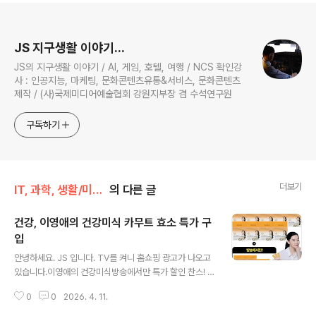
로그 정보
JS 지구생활 이야기...
JS의 지구생활 이야기 / AI, 게임, 호텔, 여행 / NCS 확인강
사 : 인공지능, 마케팅, 문화콘텐츠유통&서비스, 문화콘텐츠
제작 / (사)국제미디어예술협회 강원지부장 겸 수석연구원
구독하기
더보기
IT, 과학, 생활/미세먼지, 생활
의 다른 글
건강, 이영애의 건강미식 카무트 효소 특가 구
입
글 내용
안녕하세요. JS 입니다. TV를 켜니 홈쇼핑 광고가 나오고
있습니다.이영애의 건강미식방송에서만 특가 할인 찬스! 9
박스 + 3박스10포 X 3박스 (이건 1박스 효과)총 13박스2
0
0
2026. 4. 11.
19,000원 추가 할인 만원 = 209,000원특가 가격 맞나
모르겠어요. 카무트 효소가 좋다는 이야기가 있어 일단 구