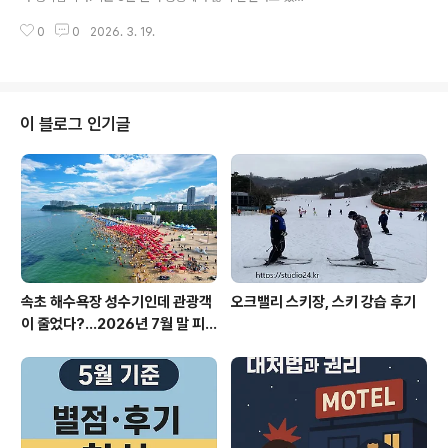
넘게 건강을 관리하고 있습니다. 레몬의 신맛으로 산성식
어 검색하다 구입한 스페르미딘입니다. 차태현 배우가 선
품으로 잘못 알고 계신 분들이 많아요.레몬은 사실 알칼리
0
0
2026. 3. 19.
전하고 있어 눈에 띄었습니다.스페르미딘 역시 100% 식
성 식품입니다.레..
물 유래 원료캐나다산 밀배아추출물분말, 아연 100% 함
유 35세 이후 점차 줄어드는 스페르미딘 농도스페르미딘
이란?폴리아민의 일종으로 쌀 배아, 밀, 콩류 등 발효 식품
에 들어있는 유기화합물다양한 조직과 세포에 존재하며,
이 블로그 인기글
세포의 성장, 분열, 자기 포식과 같은 중요한 생리적 과정에
관여합니다. 나의 미래를 위해서는 챙겨 먹어야 하는 영양
제입니다. 구입 가격은 2개 16,900원 : 11,390원 누가 먹
어야 하나?건강하고 활동적인 삶을 원하는 분세포 건강에
관심 많으신 분건강관리가 필..
속초 해수욕장 성수기인데 관광객
오크밸리 스키장, 스키 강습 후기
이 줄었다?…2026년 7월 말 피
서 현장의 불편한 진실