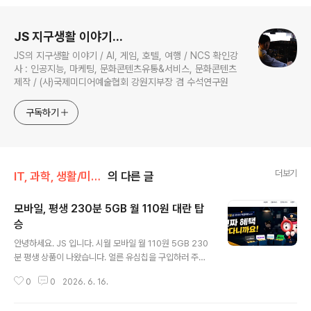
로그 정보
JS 지구생활 이야기...
JS의 지구생활 이야기 / AI, 게임, 호텔, 여행 / NCS 확인강
사 : 인공지능, 마케팅, 문화콘텐츠유통&서비스, 문화콘텐츠
제작 / (사)국제미디어예술협회 강원지부장 겸 수석연구원
구독하기
더보기
IT, 과학, 생활/미세먼지, 생활
의 다른 글
모바일, 평생 230분 5GB 월 110원 대란 탑
승
글 내용
안녕하세요. JS 입니다. 시월 모바일 월 110원 5GB 230
분 평생 상품이 나왔습니다. 얼른 유심칩을 구입하러 주변
을 돌아 봅니다.이마트24 어플을 이용하면 잔여 현황을 확
0
0
2026. 6. 16.
인할 수 있습니다.2개 구입! 성공 유심이 없으면, 가입이 불
가능 했습니다. 상세 설명 진짜 110원 입니다.LG 망을 이