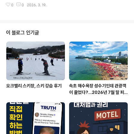
어 검색하다 구입한 스페르미딘입니다. 차태현 배우가 선
품으로 잘못 알고 계신 분들이 많아요.레몬은 사실 알칼리
0
0
2026. 3. 19.
전하고 있어 눈에 띄었습니다.스페르미딘 역시 100% 식
성 식품입니다.레..
물 유래 원료캐나다산 밀배아추출물분말, 아연 100% 함
유 35세 이후 점차 줄어드는 스페르미딘 농도스페르미딘
이란?폴리아민의 일종으로 쌀 배아, 밀, 콩류 등 발효 식품
에 들어있는 유기화합물다양한 조직과 세포에 존재하며,
이 블로그 인기글
세포의 성장, 분열, 자기 포식과 같은 중요한 생리적 과정에
관여합니다. 나의 미래를 위해서는 챙겨 먹어야 하는 영양
제입니다. 구입 가격은 2개 16,900원 : 11,390원 누가 먹
어야 하나?건강하고 활동적인 삶을 원하는 분세포 건강에
관심 많으신 분건강관리가 필..
오크밸리 스키장, 스키 강습 후기
속초 해수욕장 성수기인데 관광객
이 줄었다?…2026년 7월 말 피
서 현장의 불편한 진실