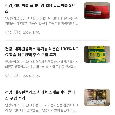
용하고, 6월 16일 개통 완료 조건입니다. 가입을 진행합니
건강, 에너씨슬 플래티넘 혈당 밀크씨슬 3박
다.보유 유심 인증 진행가입을 진행합니다. 개인 인증 및 가
입 정보를 입력하고, 희망 선호를 선택하면 완료됩니다.실
스
글 내용
프 개통 진행은 시간이 좀 걸려 진행되었습니다.희망 번호
안녕하세요. JS 입니다. 영양제를 살펴보다 에너씨슬을 구
입력 후 가입이 완료되었습니다. 이제 월 110원으로 평생
입했습니다.다양한 제품이 있는데, 그중 가장 저렴하면서
사용하게 되었습니다.
믿을 수 있는 제품으로 구입했어요. 대웅제약의 에너씨슬
0
0
2026. 3. 19.
플래티넘 혈당 밀크씨슬 3박스3박스 99,900원 건강은 걱
정되는데, 다 챙겨 먹기 어려워 선택한 제품입니다.혈당 -
바나바잎추출물혈압 - 코엔자임 Q10콜레스테롤 - 홍국간
건강, 내츄럴플러스 유기농 레몬즙 100% NF
: 밀크씨슬 4가지 관리가 가능한 제품입니다. 간도 챙겨야
하고, 혈당도 챙겨야 하고 힘들어요.실은 최근 건강 건진을
C 착즙 레몬원액 주스 구입 후기
글 내용
하기 위해 혈압을 체크하는데 이상하게 나오고 있습니다.
안녕하세요. JS 입니다. 영양제 검색을 하다 발견한 유기농
측정 기계에서는 고혈압이 나오는데, 수동으로 간호사분이
레몬즙 상품입니다.한 번에 눈에 띄어 싹 구입을 했어요.15
측정하면 정상으로 나오고 있어요.기계 문제인가 싶기도
포 박스 6,000원3박스 18,000원 이지만 15,100원에 구
하면서...예전에는 기계로 측정해도 정상이었는데, 내 몸에
0
0
2026. 3. 19.
입10개 47,000원 이지만, 후기 쓰고 하면 가격이 차지해
문제가 있는 건 아닐까?싶어서..
지는 마법~ 기존에도 유기농 레몬즙을 구입해서 먹고 있었
습니다.해당 제품은 편하게 먹거나, 사무실에서 먹을까 해
건강, 내츄럴플러스 차태현 스페르미딘 플러
서 구입했어요. 저는 무조건 스페인산 유기농 레몬을 구입
하고 있습니다.이번 제품도 100% 생레몬 착츱첨가물 하
스 구입 후기
글 내용
나도 없는 제품입니다. 비타민 가득한 레몬즙아침에 공복
안녕하세요. JS 입니다. 봄이 다가오는 시점몸 건강이 최고
에 꿀과 함께 타 먹고 있어요.레몬즙에 꿀, 이 조합으로 5년
라 생각합니다.최근 3월 들어 영양제가 많이 할인하고 있
넘게 건강을 관리하고 있습니다. 레몬의 신맛으로 산성식