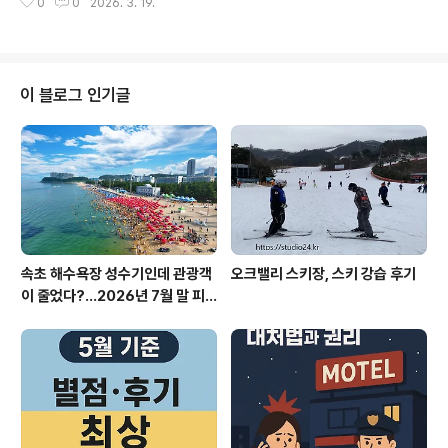
0
0
2026. 3. 19.
산패를 최소화해준다는 점영양성분 손실이 없어야 하니까
관심 많으신 분건강관리가 필..
요. 구입 시 고려한 건프리미엄 유기농 올리브오일 100%
인가?엑스트라 버진 등급 인가?저온 압착 추출 방식인가?
그리고 순수한 식물성 오일 100% 인가?뭐 HACCP 인증
시설, 부담 없는 섭취도 찾아봤어요. 그래서 선택한 제품스
이 블로그 인기글
페인 유기농 올리브 100%내추럴플러스 올리브오일 식물
성 캡슐! 가격 : 6개 34,900원 : 28,990원 하루 먹어본
느낌.아직은 모르겠다.기존 오메가 3와 비교할 수 없지만,
작고 넘기기 좋았다.그리고 아무 냄새가 없어 좋았습니다.
식물성 오일을 ..
속초 해수욕장 성수기인데 관광객
오크밸리 스키장, 스키 강습 후기
이 줄었다?…2026년 7월 말 피
서 현장의 불편한 진실