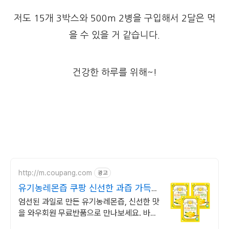
저도 15개 3박스와 500m 2병을 구입해서 2달은 먹
을 수 있을 거 같습니다.
건강한 하루를 위해~!
http://m.coupang.com
광고
유기농레몬즙 쿠팡 신선한 과즙 가득한
한 잔
엄선된 과일로 만든 유기농레몬즙, 신선한 맛
을 와우회원 무료반품으로 만나보세요. 바쁜
일상 속 활력 충전! 휴대하기 좋은 과일음료