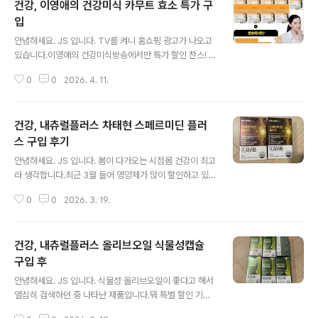
건강, 이영애의 건강미식 카무트 효소 특가 구
입
글 내용
안녕하세요. JS 입니다. TV를 켜니 홈쇼핑 광고가 나오고
있습니다.이영애의 건강미식방송에서만 특가 할인 찬스! 9
박스 + 3박스10포 X 3박스 (이건 1박스 효과)총 13박스2
0
0
2026. 4. 11.
19,000원 추가 할인 만원 = 209,000원특가 가격 맞나
모르겠어요. 카무트 효소가 좋다는 이야기가 있어 일단 구
입해 보았습니다. 방송을 보니 정말 선전 잘하는 거 같아요.
건강, 내츄럴플러스 차태현 스페르미딘 플러
효소가 필요했는데, 마침 잘 구입한 거 같아요. 나이 먹을수
록 소화 능력이 떨어지게 됩니다.이럴 때 효소 2-3개월 구
스 구입 후기
글 내용
입해서 먹으면 상당히 효과를 보았습니다. 과거 유산균을
안녕하세요. JS 입니다. 봄이 다가오는 시점몸 건강이 최고
먹기 시작하다가 이젠 효소까지...나이가 드니 소화 능력이
라 생각합니다.최근 3월 들어 영양제가 많이 할인하고 있
떨어지고, 이런 건강 보조 식품? 먹어야 하는가 봐요. 효소
어 검색하다 구입한 스페르미딘입니다. 차태현 배우가 선
를 찾고 계신 분들이라면 한 번쯤 참고하시면 좋을 거 같
0
0
2026. 3. 19.
전하고 있어 눈에 띄었습니다.스페르미딘 역시 100% 식
아..
물 유래 원료캐나다산 밀배아추출물분말, 아연 100% 함
유 35세 이후 점차 줄어드는 스페르미딘 농도스페르미딘
건강, 내츄럴플러스 올리브오일 식물성캡슐
이란?폴리아민의 일종으로 쌀 배아, 밀, 콩류 등 발효 식품
에 들어있는 유기화합물다양한 조직과 세포에 존재하며,
구입 후
글 내용
세포의 성장, 분열, 자기 포식과 같은 중요한 생리적 과정에
안녕하세요. JS 입니다. 식물성 올리브오일이 좋다고 해서
관여합니다. 나의 미래를 위해서는 챙겨 먹어야 하는 영양
열심히 검색하던 중 나타난 제품입니다.뭐 특별 할인 기간
제입니다. 구입 가격은 2개 16,900원 : 11,390원 누가 먹
이라고 해서 눈에 팍 들어왔어요. 식물성 캡슐이 중요한 건
어야 하나?건강하고 활동적인 삶을 원하는 분세포 건강에