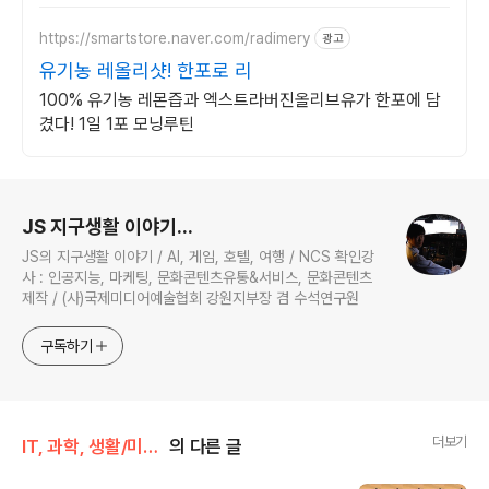
를 로켓배송으로 받아보세요.
https://smartstore.naver.com/radimery
광고
유기농 레올리샷! 한포로 리
100% 유기농 레몬즙과 엑스트라버진올리브유가 한포에 담
겼다! 1일 1포 모닝루틴
로그 정보
JS 지구생활 이야기...
JS의 지구생활 이야기 / AI, 게임, 호텔, 여행 / NCS 확인강
사 : 인공지능, 마케팅, 문화콘텐츠유통&서비스, 문화콘텐츠
제작 / (사)국제미디어예술협회 강원지부장 겸 수석연구원
구독하기
더보기
IT, 과학, 생활/미세먼지, 생활
의 다른 글