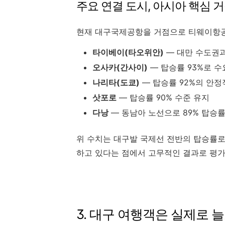
주요 연결 도시, 아시아 핵심 
현재 대구국제공항을 거점으로 티웨이항공
타이베이(타오위안)
— 대만 수도권
오사카(간사이)
— 탑승률 93%로 수
나리타(도쿄)
— 탑승률 92%의 안정
삿포로
— 탑승률 90% 수준 유지
다낭
— 동남아 노선으로 89% 탑승률
위 수치는 대구발 국제선 전반의 탑승률로
하고 있다는 점에서 고무적인 결과로 평가
3. 대구 여행객은 실제로 늘