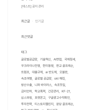
[테스트] 공지 관리
최근글
인기글
최근댓글
태그
글로벌공급망
기술혁신
AI면접
국제정세
우크라이나전쟁
한미동맹
판교 골프레슨
트럼프
대출규제
ai 반도체
오블완
속초여행
글로벌 공급망
skt 해킹
방산수출
니파 바이러스
속초맛집
금리인하
학교폭력
건강관리
KF-21
심스와핑
포켓몬고
구글광고수익확인
투자전략
티스토리챌린지
분당 골프레슨