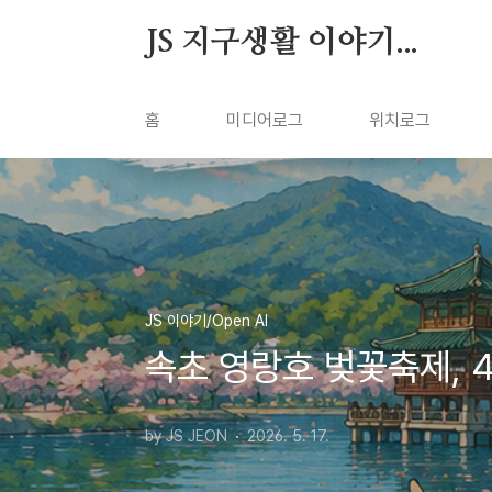
본문 바로가기
JS 지구생활 이야기...
홈
미디어로그
위치로그
JS 이야기/Open AI
속초 영랑호 벚꽃축제, 4
by JS JEON
2026. 5. 17.