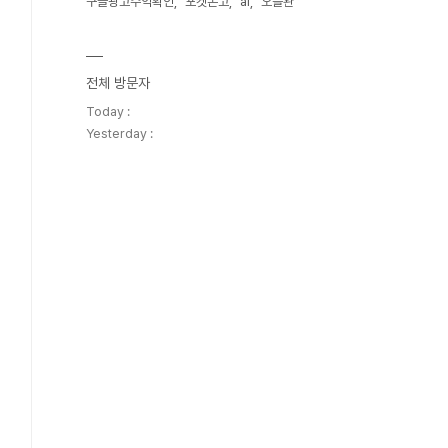
구글광고수익확인
포켓몬고
ai
오블완
전체 방문자
Today :
Yesterday :