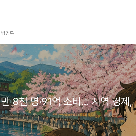
방명록
만 8천 명·91억 소비… 지역 경제