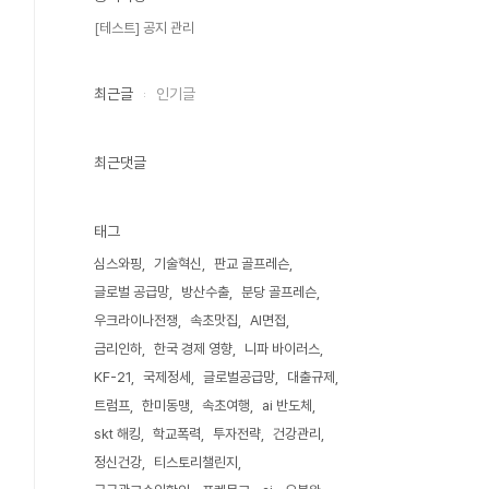
[테스트] 공지 관리
최근글
인기글
최근댓글
태그
심스와핑
기술혁신
판교 골프레슨
글로벌 공급망
방산수출
분당 골프레슨
우크라이나전쟁
속초맛집
AI면접
금리인하
한국 경제 영향
니파 바이러스
KF-21
국제정세
글로벌공급망
대출규제
트럼프
한미동맹
속초여행
ai 반도체
skt 해킹
학교폭력
투자전략
건강관리
정신건강
티스토리챌린지