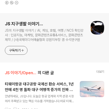
(새창열림)
로그 정보
JS 지구생활 이야기...
JS의 지구생활 이야기 / AI, 게임, 호텔, 여행 / NCS 확인강
사 : 인공지능, 마케팅, 문화콘텐츠유통&서비스, 문화콘텐츠
제작 / (사)국제미디어예술협회 강원지부장 겸 수석연구원
구독하기
더보기
JS 이야기/Open AI
의 다른 글
티웨이항공 대구공항 국제선 환승 서비스, 1년
만에 4천 명 돌파 대구 여행객 증가의 진짜 수
글 내용
혜자는 누구인가?
안녕하세요, JS입니다. 오늘은 항공 업계와 지역 관광 시장
에서 주목받고 있는 핵심 이슈를 가져왔습니다.바로 티웨
이항공의 대구국제공항 국제선 환승 서비스입니다.지난 2