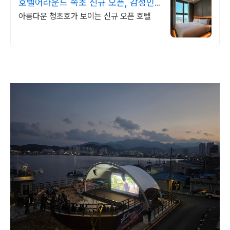
호텔어라운드 속초 신규 오픈, 감성인
테리어
아름다운 청초호가 보이는 신규 오픈 호텔