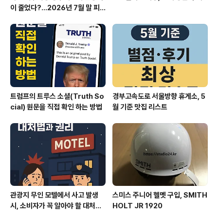
이 줄었다?…2026년 7월 말 피
서 현장의 불편한 진실
트럼프의 트루스 소셜(Truth So
경부고속도로 서울방향 휴게소, 5
cial) 원문을 직접 확인 하는 방법
월 기준 맛집 리스트
관광지 무인 모텔에서 사고 발생
스미스 주니어 헬멧 구입, SMITH
시, 소비자가 꼭 알아야 할 대처법
HOLT JR 1920
과 권리