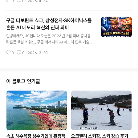
0
0
2026. 4. 24.
025년 4월, 국적 항공사 최초로 대구공항에서 국제선 환
승 서비스를 시작한 티웨이항공은 운영 1년 만에 누적 환승
객 4,000명을 돌파하며 지역 거점 공항의 가능성을 새롭
구글 터보퀀트 쇼크, 삼성전자·SK하이닉스를
게 증명하고 있습니다.그렇다면, 이 서비스가 단순히 대구
여행객을 늘리는 데 그치는 걸까요?아니면 티웨이항공 자
흔든 AI 메모리 혁신의 진짜 의미
글 내용
체에도 실질적인 이익이 되고 있을까요?오늘은 이 두 가지
안녕하세요, JS입니다.오늘은 2026년 3월 국내 증시를
질문을 중심으로 현황과 배경, 그리고 앞으로의 전망까지
뒤흔든 핵심 키워드, 구글 리서치의 AI 메모리 압축 기술 터
꼼꼼히 살펴보겠습니다.✈️ 주요 내용 요약티웨이항공은 2
보퀀트(TurboQuant)를 중심으로 삼성전자와 SK하이닉
025년 4월 7일, 국적사 최초로 대구국제공항에서 국제선
0
0
2026. 3. 28.
스 주가가 왜 크게 흔들렸는지, 그리고 이 기술이 실제로 반
환승 서비스를 개시1년 만에 누적 환..
도체 업계에 어떤 의미를 갖는지 정리해보겠습니다.단순히
“메모리 수요가 줄어드는 것 아니냐”는 공포로 보기에는
너무 빠른 반응이었고, 반대로 “그냥 과민반응”이라고 넘
기기에도 시장이 포착한 변화의 방향은 분명합니다.오늘
이 블로그 인기글
글에서는 실시간 시장 반응, 한국과 외신 보도, 그리고 업계
해석까지 한 번에 정리해드리겠습니다. 주요 내용 요약구
글 리서치가 AI 압축 알고리즘 터보퀀트(TurboQuant)를
공개하며 글로벌 반도체 시장이 크게 흔들렸습니다.이 기
술은 대형 언어모델(..
속초 해수욕장 성수기인데 관광객
오크밸리 스키장, 스키 강습 후기