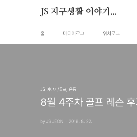
본문 바로가기
JS 지구생활 이야기...
홈
미디어로그
위치로그
JS 이야기/골프, 운동
8월 4주차 골프 레슨 후
by JS JEON
2018. 8. 22.