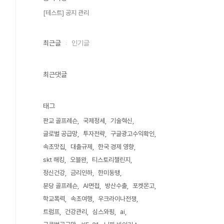
[테스트] 공지 관리
최근글
인기글
최근댓글
태그
판교 골프레슨
국제정세
기술혁신
글로벌 공급망
투자전략
구글광고수익확인
속초맛집
대출규제
한국 경제 영향
skt 해킹
오블완
티스토리챌린지
정신건강
금리인하
한미동맹
분당 골프레슨
AI면접
방산수출
포켓몬고
학교폭력
속초여행
우크라이나전쟁
트럼프
건강관리
심스와핑
ai