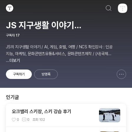
검색하기
티스토리
JS 지구생활 이야기...
구독자
17
JS의 지구생활 이야기 / AI, 게임, 호텔, 여행 / NCS 확인강사 : 인공
지능, 마케팅, 문화콘텐츠유통&서비스, 문화콘텐츠제작 / (사)국제미
디어예술협회 강원지부장 겸 수석연구원
...더보기
구독하기
방명록
신고하기 레이어
열기
인기글
오크밸리 스키장, 스키 강습 후기
0
0
조회
102