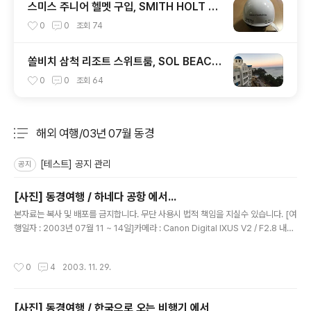
스미스 주니어 헬멧 구입, SMITH HOLT JR
1920
0
0
조회
74
쏠비치 삼척 리조트 스위트룸, SOL BEACH
SAMCHEOK
0
0
조회
64
해외 여행/03년 07월 동경
분류 전체보기
주요 글 목록
[테스트] 공지 관리
공지
[사진] 동경여행 / 하네다 공항 에서...
글 내용
본자료는 복사 및 배포를 금지합니다. 무단 사용시 법적 책임을 지실수 있습니다. [여
행일자 : 2003년 07월 11 ~ 14일]카메라 : Canon Digital IXUS V2 / F2.8 내용
: 동경여행 / 하네다 공항에서..국내 청사에서 국제 청사로 가기 전에~
작성시간
0
4
2003. 11. 29.
[사진] 동경여행 / 한국으로 오는 비행기 에서