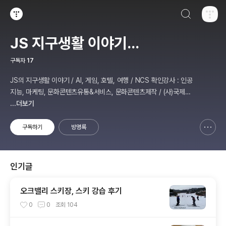
검색하기
티스토리
JS 지구생활 이야기...
구독자
17
JS의 지구생활 이야기 / AI, 게임, 호텔, 여행 / NCS 확인강사 : 인공
지능, 마케팅, 문화콘텐츠유통&서비스, 문화콘텐츠제작 / (사)국제미
디어예술협회 강원지부장 겸 수석연구원
...더보기
구독하기
방명록
신고하기 레이어
열기
인기글
오크밸리 스키장, 스키 강습 후기
0
0
조회
104