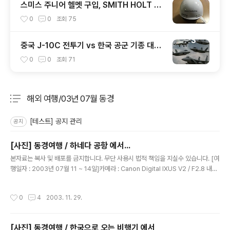
스미스 주니어 헬멧 구입, SMITH HOLT JR
1920
0
0
조회
75
중국 J-10C 전투기 vs 한국 공군 기종 대응
력 분석
0
0
조회
71
해외 여행/03년 07월 동경
분류 전체보기
주요 글 목록
[테스트] 공지 관리
공지
[사진] 동경여행 / 하네다 공항 에서...
글 내용
본자료는 복사 및 배포를 금지합니다. 무단 사용시 법적 책임을 지실수 있습니다. [여
행일자 : 2003년 07월 11 ~ 14일]카메라 : Canon Digital IXUS V2 / F2.8 내용
: 동경여행 / 하네다 공항에서..국내 청사에서 국제 청사로 가기 전에~
작성시간
0
4
2003. 11. 29.
[사진] 동경여행 / 한국으로 오는 비행기 에서