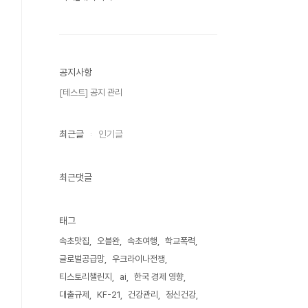
공지사항
[테스트] 공지 관리
최근글
인기글
최근댓글
태그
속초맛집
오블완
속초여행
학교폭력
글로벌공급망
우크라이나전쟁
티스토리챌린지
ai
한국 경제 영향
대출규제
KF-21
건강관리
정신건강