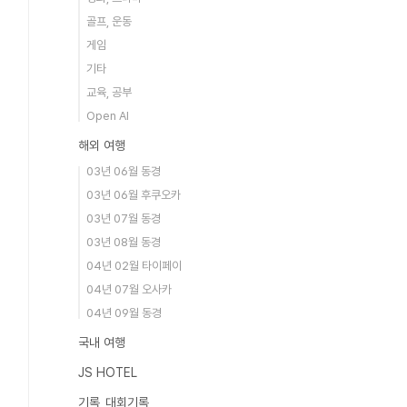
골프, 운동
게임
기타
교육, 공부
Open AI
해외 여행
03년 06월 동경
03년 06월 후쿠오카
03년 07월 동경
03년 08월 동경
04년 02월 타이페이
04년 07월 오사카
04년 09월 동경
국내 여행
JS HOTEL
기록_대회기록