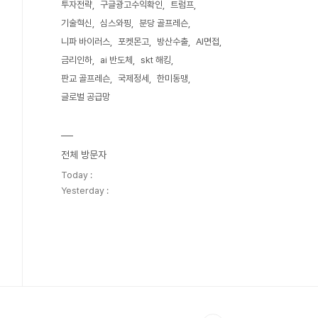
투자전략
구글광고수익확인
트럼프
기술혁신
심스와핑
분당 골프레슨
니파 바이러스
포켓몬고
방산수출
AI면접
금리인하
ai 반도체
skt 해킹
판교 골프레슨
국제정세
한미동맹
글로벌 공급망
전체 방문자
Today :
Yesterday :