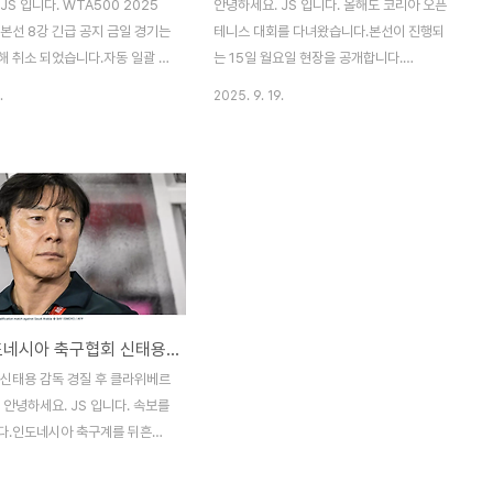
JS 입니다. WTA500 2025
안녕하세요. JS 입니다. 올해도 코리아 오픈
본선 8강 긴급 공지 금일 경기는
테니스 대회를 다녀왔습니다.본선이 진행되
해 취소 되었습니다.자동 일괄 취
는 15일 월요일 현장을 공개합니다.
0% 환불 되었습니다. 공지사항 내
WTA500 2025 코리아 오픈 대회 본선 첫
.
2025. 9. 19.
이 8강 경기를 기대 하셨는데,
째 날 주차는 하루 2만원, 아래 사진 참고하
으로 취소되었습니다.19일 금요
시면 편하게 주차하실 수 있어요.별표가 가장
환불20일 토요일 관람 티켓을 별
가까운 거리입니다.동 2문주차장은 이벤트
합니다.단, Day Session으로
부스가 마련되어 있습니다. 동2문 주차장, 올
강 경기만, 관람하고 싶은 분들은
림픽테니스 경기장 주 출입구 다양한 먹거리
가격으로 재구매가 가능합니다. 단
가 준비되어 있습니다.하지만, 편의점은 없
4강을 편하게 보려면 20일자 가
고, 푸드 코드만 마련되어 있으니 참고하세
을 예매하는게 편한 관람이 될 것
요. 이렇게 전광판도 마련되어 있어 편하게
일도 비가 예보되어 있어 관람에
음식을 먹으며 관람이 가능합니다.이곳이 가
속보, 인도네시아 축구협회 신태용 감독 해임 후 유럽 감독 공개
상됩니다.공지 사항을 잘 확인하
장 명당 아닌가 싶어요. 푸드 코드에서 맛있
타그램 계정은 아래 링크로 남겨
는 간식도 냠냠맥주도 한잔~WTA500
 신태용 감독 경질 후 클라위베르
s://www.instagra..
KOREA OPEN 간식~ tvN SPORTS
 안녕하세요. JS 입니다. 속보를
TVING 부스가 오픈되어 있..
다.인도네시아 축구계를 뒤흔든
식입니다. 바로 신태용 감독의 경
임으로 파트리크 클라위베르트 감