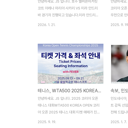
안녕하세요. JS 입니다. 호주 멜버른마거릿
안녕하세요. 
코트 아레나 마리아 사카리 VS 미라 안드리
코리아 오픈 
바 경기자 진행되고 있습니다.미라 안드리바
우천으로 인
정말 잘하네요.처음 나왔을 땐 마리아 사카리
소, 즉 10
2026. 1. 21.
2025. 9. 19
가 어느 정도 대등한 경기를 진행했는데요.오
용 많은 분들
늘 보니.. 와 이건 말이 안 나옵니다. 호주오픈
아쉽게 우천
정말 신나고 즐거운 콘서트 같은 느낌입니다.
일은 전액 
날씨가 덥기도 하고, 나이트 세션에 보고 싶
도 구매해야 
은 선수들이 많아 나이트 세션으로 관람하고
진행되어 8
있어요. 서브 영상은 차후 업데이트 해볼게
19일(금) 
요.
식 8강 및 
격으로 좌석
입니다. 내
테니스, WTA500 2025 KOREA OPEN 코리아 오픈 테니스 가격 및 좌석 정보
어려움이 예
세요. 인스
안녕하세요. JS 입니다. 2025 코리아 오픈
인도네시아,
둡니다. http
테니스 대회WTA500 KOREA OPEN 코리
트 감독 선임
아 오픈 2025 테니스 대회 티켓 예매가 진행
전해 드립니
되어 구입했습니다. 2023, 2024 2년은 하
충격적인 소
2025. 9. 19.
2025. 1. 7.
나은행 후원으로 하나원큐에서 예매가 진행
질과 그 후