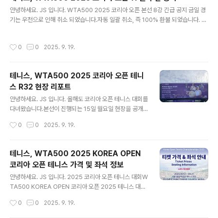
고 싶은 선수들이 많아 나이트 세션으로 관람하고 있어요.
글 내용
안녕하세요. JS 입니다. WTA500 2025 코리아 오픈 본선 8강 긴급 공지 금일 경
서브 영상은 차후 업데이트 해볼게요.
기는 우천으로 인해 취소 되었습니다.자동 일괄 취소, 즉 100% 환불 되었습니다. 공
지사항 내용 많은 분들이 8강 경기를 기대 하셨는데, 아쉽게 우천으로 취소되었습니
다.19일 금요일은 전액 환불20일 토요일 관람 티켓을 별도 구매해야 합니다.단, Da
작성시간
0
0
2025. 9. 19.
y Session으로 진행되어 8강 경기만, 관람하고 싶은 분들은 19일(금) 가격으로 재
구매가 가능합니다. 단식 8강 및 4강을 편하게 보려면 20일자 가격으로 좌석을 예
매하는게 편한 관람이 될 것입니다. 내일도 비가 예보되어 있어 관람에 어려움이 예
테니스, WTA500 2025 코리아 오픈 테니
상됩니다.공지 사항을 잘 확인하세요. 인스타그램 계정은 아래 링크로 남겨 둡니다.
스 R32 현장 리포트
https://www.instagra..
글 내용
안녕하세요. JS 입니다. 올해도 코리아 오픈 테니스 대회를
다녀왔습니다.본선이 진행되는 15일 월요일 현장을 공개
합니다. WTA500 2025 코리아 오픈 대회 본선 첫째 날
작성시간
0
0
2025. 9. 19.
주차는 하루 2만원, 아래 사진 참고하시면 편하게 주차하
실 수 있어요.별표가 가장 가까운 거리입니다.동 2문주차
장은 이벤트 부스가 마련되어 있습니다. 동2문 주차장, 올
테니스, WTA500 2025 KOREA OPEN
림픽테니스 경기장 주 출입구 다양한 먹거리가 준비되어
코리아 오픈 테니스 가격 및 좌석 정보
있습니다.하지만, 편의점은 없고, 푸드 코드만 마련되어 있
글 내용
으니 참고하세요. 이렇게 전광판도 마련되어 있어 편하게
안녕하세요. JS 입니다. 2025 코리아 오픈 테니스 대회W
음식을 먹으며 관람이 가능합니다.이곳이 가장 명당 아닌
TA500 KOREA OPEN 코리아 오픈 2025 테니스 대회
가 싶어요. 푸드 코드에서 맛있는 간식도 냠냠맥주도 한잔~
티켓 예매가 진행되어 구입했습니다. 2023, 2024 2년은
작성시간
0
0
2025. 9. 19.
WTA500 KOREA OPEN 간식~ tvN SPORTS TVIN
하나은행 후원으로 하나원큐에서 예매가 진행되었으나, 올
G 부스가 오픈되어 있..
해는 Fever 사이트에서 진행되었습니다. 2025 티켓 가