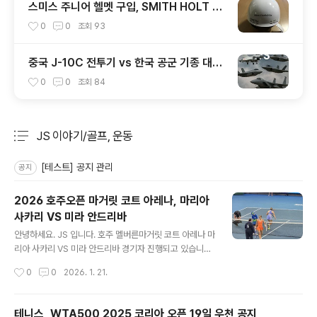
스미스 주니어 헬멧 구입, SMITH HOLT JR
1920
0
0
조회
93
중국 J-10C 전투기 vs 한국 공군 기종 대응
력 분석
0
0
조회
84
JS 이야기/골프, 운동
분류 전체보기
주요 글 목록
[테스트] 공지 관리
공지
2026 호주오픈 마거릿 코트 아레나, 마리아
사카리 VS 미라 안드리바
글 내용
안녕하세요. JS 입니다. 호주 멜버른마거릿 코트 아레나 마
리아 사카리 VS 미라 안드리바 경기자 진행되고 있습니다.
미라 안드리바 정말 잘하네요.처음 나왔을 땐 마리아 사카
작성시간
0
0
2026. 1. 21.
리가 어느 정도 대등한 경기를 진행했는데요.오늘 보니.. 와
이건 말이 안 나옵니다. 호주오픈 정말 신나고 즐거운 콘서
트 같은 느낌입니다.날씨가 덥기도 하고, 나이트 세션에 보
테니스, WTA500 2025 코리아 오픈 19일 우천 공지