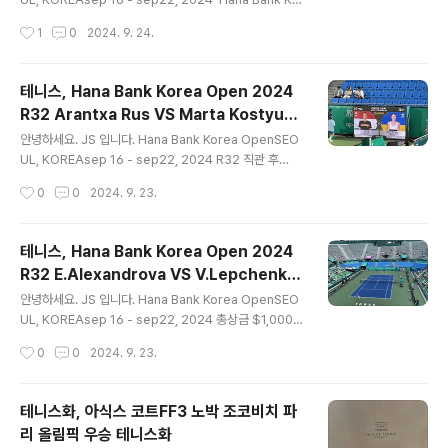
로, 두 선수의 사인을 이번에 받았습니다.톰리아노비치 선
ea Open 2024R32 Tatjana Maria VS Viktoriya T
작성시간
1
0
2024. 9. 24.
수는..
omova타티아나 마리아 VS 빅토리아 토모바 Tatjana
Maria (독일, 37살, 85위) Viktoriya Tomova (불가
리아, 29살, 51위) 그랜드스탠드에서 진행되었습니다.표
테니스, Hana Bank Korea Open 2024
를 구입하신 분들은 좌석에 앉아 관람할 수 있고, 표가 없어
R32 Arantxa Rus VS Marta Kostyuk
도 경기를 구경할 수 있는 코트입니다. 타티아나 마리아 선
글 내용
직관
수는 자녀가 2명이 있고, 첫째가 2013년생 여자 아이입니
안녕하세요. JS 입니다. Hana Bank Korea OpenSEO
다.골프, 테니스를 배우고 있고, 상당한 실력을 지니고 있습
UL, KOREAsep 16 - sep22, 2024 R32 직관 후
니다.마리아 선수의 남편이 코치로 투어를 같이 하고 있..
기 Hana Bank Korea Open 2024R32 Arantxa Ru
작성시간
0
0
2024. 9. 23.
s VS Marta Kostyuk아란차 루스 VS 마르타 코스튜크
Arantxa Rus (네덜란드, 33살, 82위) Marta Kostyuk
(우크라이나, 22살, 18위)2024 호주오픈 8강 진출샌디
테니스, Hana Bank Korea Open 2024
에고오픈 WTA500 준우숭인디언웰스 WTA1000 준경
R32 E.Alexandrova VS V.Lepchenko
승슈투트가르트오픈 WTA500 준우승 센터코트에서 진
글 내용
직관
행되었습니다. 아란차 루스 선수 입장 마르타 코스튜크
안녕하세요. JS 입니다. Hana Bank Korea OpenSEO
선수 경기 준비 아란차 루스 선수 경기 준비 서브 선택 선
UL, KOREAsep 16 - sep22, 2024 총상금 $1,000,0
수 소개가 진행됩니다. 마르타 코스튜크 선수 서브 자세상
00 (13억 3천)단식우승 $142,000 (1억 9천)준우승 $8
작성시간
0
0
2024. 9. 23.
당히 안정적..
7,655 (1억 1천)4강 $51,205 (6천 8백)8강 $24,910
(3천 3백)16강 $13,590 (1천 8백)32강 $9,820 (1천
3백) 단식 예선2회전 $6,603 (8백)1회전 $3,380 (4백
테니스화, 아식스 코트FF3 노박 조코비치 파
5십) 2024 코리아 오픈 테니스 대회가 마무리되었습니
리 올림픽 우승 테니스화
다. 비도 오고 무더운 날씨에 선수와 관중이 많은 고생을
글 내용