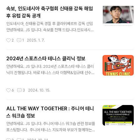
격 (본선)자유석 15,000원 부터 VVIP 40만원코트사이트
속보, 인도네시아 축구협회 신태용 감독 해임
A, B 신설, 가격은 50 ~ 10만원 참고, 2024 코리아 오픈
후 유럽 감독 공개
티켓 가격 좌석배치도VVIP 구역이 늘어 났어요. 그래서 가
글 내용
장 좋은 좌석은 어디? ■ 가성비 대비 가장 좋은 좌석49, 5
인도네시아, 신태용 감독 경질 후 클라위베르트 감독 선임
0, 21, 22, 2334 ~ 38 ■ 그늘 좌석36 ~ 46 선수를 직
안녕하세요. JS 입니다. 속보를 전해 드립니다.인도네시아
접 볼 수 있고 그늘 좌석R-B, R-C 15 ~ 17A 41 ~ 48 그
축구계를 뒤흔든 충격적인 소식입니다. 바로 신태용 감독
작성시간
2
1
2025. 1. 7.
늘 ..
의 경질과 그 후임으로 파트리크 클라위베르트 감독의 선
임 소식입니다. 이 변화가 인도네시아 축구에 어떤 영향을
미칠지, 그리고 앞으로의 전망은 어떨지 함께 살펴보시죠.
2024년 스포츠스타 테니스 클리닉 정보
신태용 감독 경질의 배경인도네시아축구협회(PSSI)는 20
글 내용
안녕하세요. JS 입니다. 2024년 스포츠스타 테니스 클리
25년 1월 6일, 신태용 감독과의 계약 해지를 공식 발표했
닉이 진행됩니다. 바로 테니스 스타 이형택&임규태 선수와
습니다. 이는 많은 축구 팬들에게 충격적인 소식이었습니
함께하는 행사입니다. ■ 행사개요 o 기 간: 2024. 10.
다. 신 감독은 2019년 말부터 인도네시아 대표팀을 이끌
26.(토) 10:00 ~ 16:30 (1일간) o 장 소: 용산어린이정
며 괄목할 만한 성과를 거두었기 때문입니다. 주요 성과20
작성시간
6
3
2024. 10. 15.
원 스포츠필드 테니스코트 (서울 용산구 한강대로 38길 2
26 북중미 월드컵 아시아 3차 예선 3위 (1승 3무 2패) 20
9) o 대 상: 초등학생 ~ 중학생 - 일반학생반: 초등학
24 아시안컵 16강 ..
생 5, 6학년 ~ 중학생 - 전문선수반: 한국초등테니스연
ALL THE WAY TOGETHER : 주니어 테니
맹 등록 선수 ■ 참가신청 o 모집정원: 72명 선착순 마감
스 워크숍 정보
o 참 가 비: 없음 o 신청마감: 2024. 10. 18.(금) 18:0
글 내용
0까지 (선착순 조기 마감될 수 있음) o 참가신청 바로가
안녕하세요. JS 입니다. 주니어 테니스 워크숍 관련 정보를
기 ■ 참가자 혜택 o 긴팔티셔츠..
포스팅합니다. 주니어 테니스 지도자와 부모가 함께하는
길주니어 테니스 선수를 육성하는 지도자 및 학부모를 위
작성시간