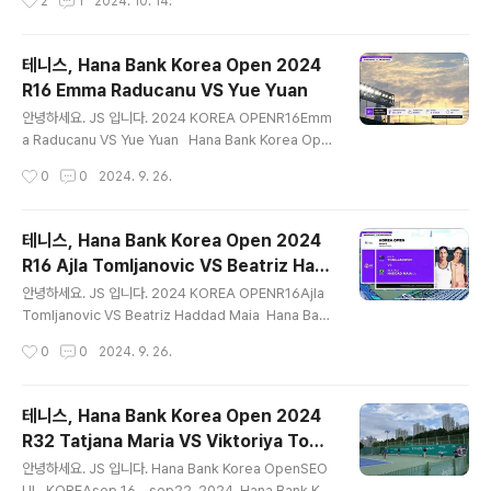
2
1
2024. 10. 14.
한 세미나가 진행됩니다. 일자 : 2024년 10월 20일 일요
일시간 : 오전 10시 ~ 오후 12시 30분장소 : 전주 시그니
처 호텔 1층 ART HALL대상 : 테니스 선수 부모, 선수 지
테니스, Hana Bank Korea Open 2024
도자 ATF/ITF 대회 관련 정보IPIN 교육ITF Academy
R16 Emma Raducanu VS Yue Yuan
연간 스케줄 미국 NCAA 대학 진로국가대표 송민규 선수
글 내용
이야기 국가대표 트레이너의 테니스 선수 부상 예방 상당
안녕하세요. JS 입니다. 2024 KOREA OPENR16Emm
히 유익한 교육입니다. 신청방법QR 코드 - 링크 10월 7일
a Raducanu VS Yue Yuan Hana Bank Korea Ope
월요일 ~ 10월 15일 화요일 선착순 100명 문의대한테니
n SEOUL, KOREA Sep 16 - Sep 22, 2024 선수 소
작성시간
0
0
2024. 9. 26.
스협회 국제팀02-420-4286 (내선 3번) 평소..
개 Emma Raducanu 엠마 라두카누 (영국, 21살, 70
위) Yue Yuan 위엔 위에 (중국, 25살, 40위) Emma Ra
ducanu VS Yue Yuan CHAIR UMPIREMarta Mrozi
테니스, Hana Bank Korea Open 2024
nska 양 선수 비교24년 시즌게임수게임 승률 비교엠마
R16 Ajla Tomljanovic VS Beatriz Had
라두카누 선수가 약간 앞서고 있습니다. 경기가 시작되었
글 내용
dad Maia
습니다.첫 서브는 위엔 위에 선수입니다.1세트 중반엠마 라
안녕하세요. JS 입니다. 2024 KOREA OPENR16Ajla
두카누 선수의 메디컬 타임 요청이 있었습니다.발목쪽에
Tomljanovic VS Beatriz Haddad Maia Hana Ban
아픔을 느끼고 있습니다.32강 경기에서 서브 후 착지 단계
k Korea Open SEOUL, KOREA Sep 16 - Sep 2
작성시간
0
0
2024. 9. 26.
에서..
2, 2024 테니스 관련해서는 별도의 티스토리에 기록하고
있지만, 한국에서 진행되는 테니스 경기는 이곳에 기록합
니다. 직관으로 R32 경기를 보고, R16부터는 편하게 집에
테니스, Hana Bank Korea Open 2024
서 시청하고 있습니다.tvN SPORTS에서 멋진 경기를 보
R32 Tatjana Maria VS Viktoriya Tom
여주고 있습니다. 선수 소개 Ajla Tomljanovic 아일라
글 내용
ova 직관
톰리아노비치 (호주, 31살, 122위) Beatriz Haddad M
안녕하세요. JS 입니다. Hana Bank Korea OpenSEO
aia 베이트리츠 하다드 마이아 (브라질, 28살, 17위) 참고
UL, KOREAsep 16 - sep22, 2024 Hana Bank Kor