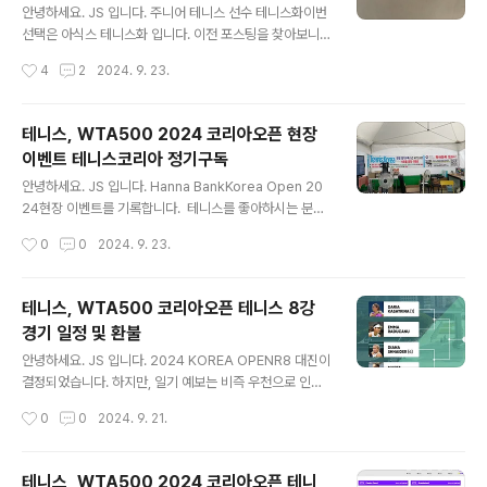
했습니다.더운 날씨에도 멋있는 경기를 보여준 선수와 끝
안녕하세요. JS 입니다. 주니어 테니스 선수 테니스화이번
까지 남아 응원해 준 관중들이 있어 코리아 오픈은 계속 흥
선택은 아식스 테니스화 입니다. 이전 포스팅을 찾아보니
행할 것입니다. R32 직관 후기를 시작합니다. Hana..
요넥스 테니스화, 아식스 젤 레졸루션 9 포스팅을 놓치고
작성시간
4
2
2024. 9. 23.
있었어요.누락된 포스팅은 사진 찾아서 포스팅하겠습니
다. 보통 주니어 선수들의 경우 테니스화를 2달 정도 신고
있습니다.조금 많이 운동하는 경우 한 달정말 많이 연습하
테니스, WTA500 2024 코리아오픈 현장
는 경우 2주 정도 신고 있어요. 그래서 선택한 아식스 테니
이벤트 테니스코리아 정기구독
스화평균적으로 가장 오래 신을 수 있다고 합니다. 기존에
글 내용
는 인터넷을 보고 이게 좋은가?주니어 선수들 어떤 신발을
안녕하세요. JS 입니다. Hanna BankKorea Open 20
가장 많이 신고 있지?열심히 검색해서 구입을 했는데요.이
24현장 이벤트를 기록합니다. 테니스를 좋아하시는 분들
번에는 카페 드 테니스에서 상담을 받고 구입을 했습니
은 알고 계시는 잡지테니스 코리아 부스가 있어 살펴보았
작성시간
0
0
2024. 9. 23.
다. 코트FF 3 노박 파리안정성과 스피드를 추구하는 플레
습니다. TennisKorea 현장 정기구독 1년사은품 증정 이
이어를 위한 테니스화노박 조코비치 선수..
벤트가격이 너무 좋습니다.72,000원이 가격은 기존 정기
구독을 하고 계시는 분들과 동일한 가격입니다.저도 3년
테니스, WTA500 코리아오픈 테니스 8강
이상 정기구독을 하고 있는데, 이번 기회에 정기구독을 연
경기 일정 및 환불
장했습니다. 현장에서 진행된 정기구독 사은품기술단행본
글 내용
+ 댐프너 2개 선물 기존 구독자의 정기구독 연장은 기술
안녕하세요. JS 입니다. 2024 KOREA OPENR8 대진이
단행본 1권이지만, 현장에서는 댐프너를 추가로 제공합니
결정되었습니다. 하지만, 일기 예보는 비즉 우천으로 인한
다. 기술 단행본은 테니스 임팩트, 백핸드, 포핸드, 서브 등
대회 진행에 차질이 발생되었습니다. 2024 코리아 오픈9
작성시간
0
0
2024. 9. 21.
다양합니다.이번에 한 권 받으면서 기술단행본은 다 가지
월 20일 금요일8강 경기 긴급 공지 사항 WTA 규정에 따
고 있게 되었습니다.내년..
라, 경기 진행 여부는 오후 2시부터 1시간 단위 업데이트경
기 진행 여부는 KOREA OPEN 조직 위원회의 결정이 아
테니스, WTA500 2024 코리아오픈 테니