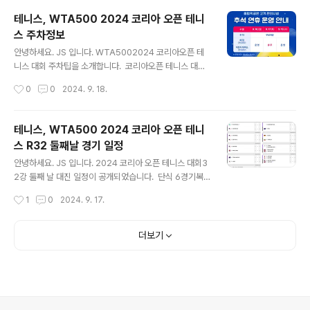
분들이 선호하는 그늘 좌석41 ~ 48 구역 공이 잘 보이는
테니스, WTA500 2024 코리아 오픈 테니
좌석50 ~ 22 좌석 사인받기 좋은 좌석16 ~ 17 구역 좌
스 주차정보
석 배치와 가격은 아래 사진을 참고하세요. R석 구입 후 VI
글 내용
P 좌석 승급 관련R석 17구역 5열수리작업이 진행되고 있
안녕하세요. JS 입니다. WTA5002024 코리아오픈 테
는 VIP 좌석으로 승급되고 있습니다.저는 R석 17구역 5열
니스 대회 주차팁을 소개합니다. 코리아오픈 테니스 대회
좌석을 구입했고, 아래와 같이 VIP 좌석 변경 안내를 받았
어디에도 공지가 없는 내용바로 주차정보입니다. 2024 코
작성시간
0
0
2024. 9. 18.
습니다.일부 좌석 수리 필요한 구역이 있었습니다. 다시 찾
리아오픈 테니스 대회는 주차지원이 없습니다.2023 까지
은..
는 VIP 티켓 구입 시 주차 혜택이 있었지만, 올해는 없어
요. 추가팁 올림픽공원 추석 연휴 주차료 무료2024년 9월
테니스, WTA500 2024 코리아 오픈 테니
16일 월요일 ~ 18일 수요일주차장 무료개방 주차요금은 1
스 R32 둘째날 경기 일정
0분당 600원일 최대 20,000원입니다.1시간 3,600
글 내용
원 테니스 경기를 본다면 일 최대 20,000원의 주차요금이
안녕하세요. JS 입니다. 2024 코리아 오픈 테니스 대회3
발생됩니다.하지만, 추석 연휴 무료!이 기간 동안 테니스 대
2강 둘째 날 대진 일정이 공개되었습니다. 단식 6경기복
회를 관람하시면, 주차요금으로 맛있는 간식을 사 먹을 수
식 3경기 쉽게 보는 방법, 구글에서 다시 확인해 봅니다.단
작성시간
1
0
2024. 9. 17.
있습니다. 주차팁새롭게 발견한 주차장 정보를 알려드립
식의 경우 경험상 1시간 30분을 잡으면 좋습니다. 센터 코
니다.올림픽공원..
트 단식첫 경기 오후 12시 시작율리아 푸틴체바 VS 아만
다 아니시모바두 번째 경기 오후 1시 15분 예정슬론 스티
더보기
븐스 VS 헤일리 밥티스트 세 번째 경기 오후 2시 30분 예
정페이턴 스턴스 VS 엠마 라두카누 네 번째 경기 오후 3시
45분 예정아일라 톰랴노비치 VS 장수정 그랜드스탠드 단
식첫 경기 오후 12시 시작폴리나 쿠데르메토바 VS 프리실
라 혼 두 번째 경기 오후 1시 30분 예정타티아나 마리아 V