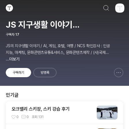
검색하기
티스토리
JS 지구생활 이야기...
구독자
17
JS의 지구생활 이야기 / AI, 게임, 호텔, 여행 / NCS 확인강사 : 인공
지능, 마케팅, 문화콘텐츠유통&서비스, 문화콘텐츠제작 / (사)국제미
디어예술협회 강원지부장 겸 수석연구원
...더보기
구독하기
방명록
신고하기 레이어
열기
인기글
오크밸리 스키장, 스키 강습 후기
0
0
조회
131