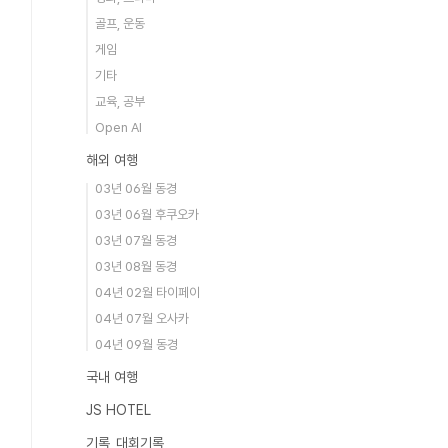
골프, 운동
게임
기타
교육, 공부
Open AI
해외 여행
03년 06월 동경
03년 06월 후쿠오카
03년 07월 동경
03년 08월 동경
04년 02월 타이페이
04년 07월 오사카
04년 09월 동경
국내 여행
JS HOTEL
기록_대회기록