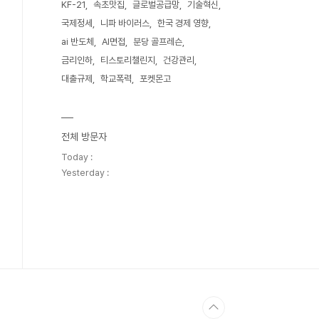
KF-21
속초맛집
글로벌공급망
기술혁신
국제정세
니파 바이러스
한국 경제 영향
ai 반도체
AI면접
분당 골프레슨
금리인하
티스토리챌린지
건강관리
대출규제
학교폭력
포켓몬고
전체 방문자
Today :
Yesterday :