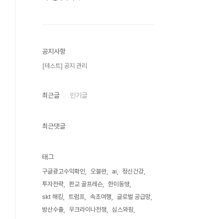
공지사항
[테스트] 공지 관리
최근글
인기글
최근댓글
태그
구글광고수익확인
오블완
ai
정신건강
투자전략
판교 골프레슨
한미동맹
skt 해킹
트럼프
속초여행
글로벌 공급망
방산수출
우크라이나전쟁
심스와핑