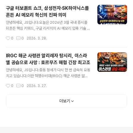
구글 터보퀀트 쇼크, 삼성전자·SK하이닉스를
흔든 AI 메모리 혁신의 진짜 의미
글 내용
안녕하세요, JS입니다.오늘은 2026년 3월 국내 증시를
뒤흔든 핵심 키워드, 구글 리서치의 AI 메모리 압축 기술 터
보퀀트(TurboQuant)를 중심으로 삼성전자와 SK하이닉
작성시간
0
0
2026. 3. 28.
스 주가가 왜 크게 흔들렸는지, 그리고 이 기술이 실제로 반
도체 업계에 어떤 의미를 갖는지 정리해보겠습니다.단순히
“메모리 수요가 줄어드는 것 아니냐”는 공포로 보기에는
IRGC 해군 사령관 알리레자 탕시리, 이스라
너무 빠른 반응이었고, 반대로 “그냥 과민반응”이라고 넘
엘 공습으로 사망 : 호르무즈 해협 긴장 최고조
기기에도 시장이 포착한 변화의 방향은 분명합니다.오늘
글 내용
글에서는 실시간 시장 반응, 한국과 외신 보도, 그리고 업계
안녕하세요, JS입니다.중동 정세가 다시 한 번 급속히 요동
해석까지 한 번에 정리해드리겠습니다. 주요 내용 요약구
치고 있습니다.이란 혁명수비대(IRGC) 해군 사령관 알리
글 리서치가 AI 압축 알고리즘 터보퀀트(TurboQuant)를
레자 탕시리(Alireza Tangsiri)가 이스라엘 공군의 고정
작성시간
0
0
2026. 3. 27.
공개하며 글로벌 반도체 시장이 크게 흔들렸습니다.이 기
밀 ‘참수 작전(decapitation strike)’으로 사망했다는 소
술은 대형 언어모델(..
식이 전해졌습니다.그의 사망은 단순한 군사적 타격을 넘
어, 호르무즈 해협의 해상 교전 가능성 및 이란의 보복 시나
더보기
리오를 자극하며 국제 원유 시장과 안보 지형에 즉각적인
파장을 일으키고 있습니다.이번 글에서는 사건의 경위, 이
스라엘의 작전 의도, 그리고 향후 중동 안보 구도 변화를 심
층 분석합니다.[주요 내용 요약]사망자: 알리레자 탕시리,
이란 혁명수비대(IRGC) 해군 사령관사건 일시 및 장소: 2