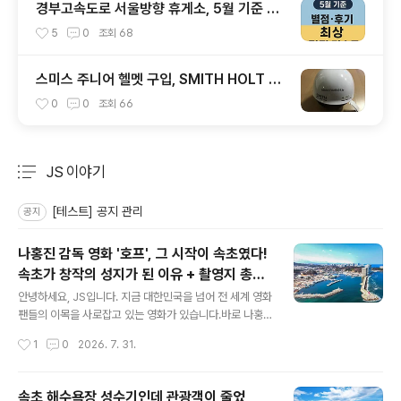
경부고속도로 서울방향 휴게소, 5월 기준 맛
집 리스트
5
0
조회
68
스미스 주니어 헬멧 구입, SMITH HOLT JR
1920
0
0
조회
66
JS 이야기
분류 전체보기
주요 글 목록
[테스트] 공지 관리
공지
나홍진 감독 영화 '호프', 그 시작이 속초였다!
속초가 창작의 성지가 된 이유 + 촬영지 총정
글 내용
리
안녕하세요, JS입니다. 지금 대한민국을 넘어 전 세계 영화
팬들의 이목을 사로잡고 있는 영화가 있습니다.바로 나홍
진 감독의 신작 '호프(HOPE)' 입니다.'추격자', '황해', '곡
작성시간
1
0
2026. 7. 31.
성'으로 한국 스릴러 영화의 정점을 찍은 나홍진 감독이 무
려 10년 만에 선보인 이 작품은 제79회 칸 국제 영화제 황
금종려상 경쟁 부문에 초청되며 세계 무대를 뒤흔들었는데
속초 해수욕장 성수기인데 관광객이 줄었