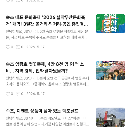
0
0
2026. 6. 21.
Nice 999회는 정말 어려웠습니다. 경험치는 충분 하지
만...장시간 게임을 하기 어렵기에 미션을 상당히 오래 진행
했습니다. 2번, 1번Nice 999회 완성! 보상은.. 뭐 감사합
속초 대표 문화축제 '2026 설악무산문화축
니다. 72 레벨 과제루트 7일 연속 걷기효과가 굉장한 스페
전' 개막! 3일간 볼거리·먹거리·공연 총집결 +
셜 어택 200번 사용해서 배틀하기1,000,000 별의 모래
글 내용
주변 숙소·카페 추천까지
손에 넣기 72 레벨은 언제 달성하게 될까요?
안녕하세요, JS입니다! 5월 속초 여행을 계획하고 계신 분
들, 지금 바로 주목해 주세요.속초를 대표하는 대형 문화예
술 축제 '2026 설악무산문화축전' 이 지난 5월 15일(목)
작성시간
0
0
2026. 5. 17.
부터 17일(토)까지 3일간 속초 엑스포 잔디광장 일원에서
화려하게 막을 올렸습니다. 청소년 문화행사부터 사찰음식
체험, 스타 공연까지 세대를 초월한 복합 문화의 장이 펼쳐
속초 영랑호 벚꽃축제, 4만 8천 명·91억 소
졌는데요, 오늘은 축전의 주요 프로그램 내용과 함께 주변
비… 지역 경제, 진짜 살아났을까?
숙소·카페 추천까지 꼼꼼하게 정리해 드리겠습니다. 속초
글 내용
여행 계획 중이신 분들께 유용한 정보가 되길 바랍니다! ✅
안녕하세요, JS입니다. 봄이 오면 전국 곳곳에서 벚꽃 축제
핵심 요약 먼저 짚고 가겠습니다행사명 : 2026 설악무산
소식이 들려오죠. 그중에서도 올해 속초 영랑호 벚꽃축제
문화축전일시 : 2026년 5월 15일(목) ~ 17일(토), 3일간
가 꽤 인상적인 성과를 거뒀다는 뉴스가 들려왔습니다. 방
작성시간
0
0
2026. 5. 17.
장소 : 강원특별자치도 속초시 조양동 엑스포 잔디광장 일
문객 4만 8천 명, 지역 내 소비액 91억 원이라는 숫자가 발
원주최·주..
표되자 많은 언론이 "경쟁력 입증", "지역 경제 활기"라는
헤드라인을 앞다퉈 달았는데요. 하지만 저는 여기서 한 걸
속초, 이벤트 상품이 남아 있는 맥도날드
음 더 들어가보고 싶었습니다. "숫자가 크면 정말 지역 전
글 내용
안녕하세요. JS 입니다. 속초 맥노날드 아시죠?이곳이 이
체가 혜택을 본 걸까?" 오늘은 2026 영랑호 벚꽃축제의
벤트 상품이 남아 있습니다.가끔 다양한 이벤트가 진행되
공식 빅데이터 분석 결과를 바탕으로, 방문객·소비 현황을
죠?수도권은 바로 마감되는 상황이 발생되지만, 이곳은 여
꼼꼼히 짚어보고, 동시에 일부에서 제기되는 '소비 쏠림' 문