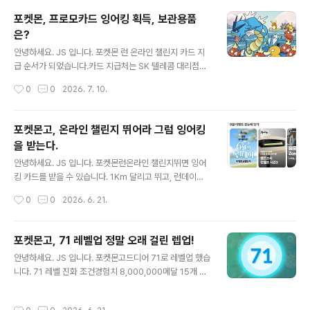
에서 주목받고 있습니다.오늘은 2026년 6월 프랑스 파리
포켓몬, 프로모카드 잉어킹 획득, 보관용품
비바테크(VivaTech 2026) 전시회에서 AI 서버 CPU 기
은?
술을 선보이며 세계의 이목을 끈 이스라엘 팹리스 반도체
글 내용
기업 네오로직(NeoLogic) 의 행보와, 그 배경이 된 AI 데
안녕하세요. JS 입니다. 포켓몬 런 온라인 챌린지 카드 지
이터센터 전력 위기 현황을 함께 짚어보겠습니다.✅ 핵심
급 순서가 되었습니다.카드 지급처는 SK 텔레콤 대리점에
요약네오로직(NeoLogic) : 2021년 설립된 이스라엘 반
서 지급되고 있었습니다.지역, 대리점을 선택하면 쉽게 처
작성시간
0
0
2026. 7. 10.
도체 팹리스 스타트업비바테크 2026 : 6월 17~20일..
리가 됩니다.모든게 다 전산처리 되고 있어 편리했습니다.
저는 속초 지역에 있어, 속초 대리점을 검색했습니다.속초
는 딱 한 곳, 속초중앙대리점 본점에서만 수령이 가능 했습
포켓몬고, 온라인 챌린지 뛰어라 그럼 잉어킹
니다.바로 일정 체크하고 예약 완료! 예약을 하면 바로 예약
을 받는다.
안내 문자가 오고, 매장의 위치도 바로 확인 가능 했습니다.
글 내용
딱 위치가, 주차가 어려운 곳 입니다. 인근 조광주차장이
안녕하세요. JS 입니다. 포켓몬런온라인 챌린지뛰면 잉어
나.. 정말 운이 좋으면 예전 롯데시네마 인근에 주차를 해야
킹 카드를 받을 수 있습니다. 1Km 달리고 뛰고, 런데이어
할거 같습니다. 가는 날이 장날비가 무지 많이 오는 날 포켓
플에서 진행돼서 해봤습니다. 런데이 어플 이벤트에서 챌
작성시간
0
0
2026. 6. 21.
몬 프로모 카드를 수령하러 갔습니다.속초에 하나뿐이라
린지 도전하기 하시면 쉽게 진행이 가능합니다.운동 시작
정말 감사하다고..
클릭 후 달리거나 걷거나 하면 완료!참가 스티커 발급 및 기
타 인증서가 발급됩니다. 이벤트 달성과 함께 많은 완주 인
포켓몬고, 71 레벨업 정말 오래 걸린 렙업!
증서 도착가장 중요한 챌린지 인증서 확인! 온라인 챌린지
글 내용
안녕하세요. JS 입니다. 포켓몬고드디어 71로 레벨업 했습
성공 후 리워드 응모를 진행해야 합니다. 챌린지 리워드 유
니다. 71 레벨 진화 조건경험치 8,000,000메달 15개 플
저 코드 확인 후 응모 완료!오류 없이 완료되었습니다.차후
래티넘 만들기전설 또는 환상의 포켓몬 20번 강화Nice가
잉어킹 카드를 수령하면 인증 포스팅 하겠습니다.
나오게 999회 던지기하루 포켓몬 100마리 잡기 미션 중
작성시간