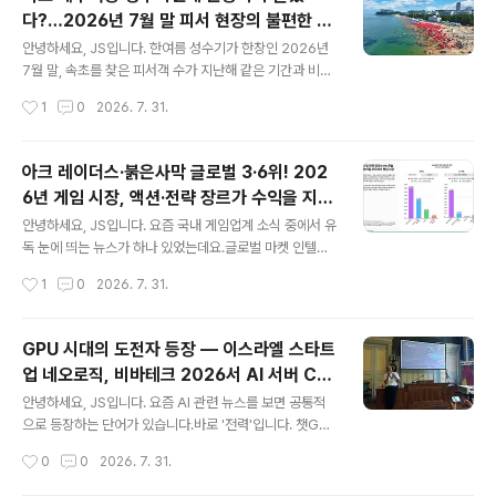
요, 그 이야기의 씨앗이 뿌려진 곳이 다름 아닌 강원도 속초
다?…2026년 7월 말 피서 현장의 불편한 진
였다는 사실이 알려지면서 새삼 주목을 받고 있습니다.오
글 내용
실
늘은 세계가 주목한 영화 '호프'의 탄생 비화와 함께, 속초
안녕하세요, JS입니다. 한여름 성수기가 한창인 2026년
가 왜 영화·드라마 창작자들이 끊임없이 찾는 도시가 되었
7월 말, 속초를 찾은 피서객 수가 지난해 같은 기간과 비교
는지, 그리고 속초를 배경으로 탄생한 대표 영화·드라마 촬
해 눈에 띄게 감소했다는 이야기가 들려오고 있습니다.속
작성시간
1
0
2026. 7. 31.
영지들을 총정리해 드리겠습니다.✅ 핵심 요약 먼저 짚고
초시는 야간 개장, 미디어아트, 안전 시스템 강화 등 그 어
가겠습니다나홍진 ..
느 해보다 철저하게 여름 시즌을 준비했는데요.그런데 왜
관광객은 오히려 줄었을까요?오늘은 2026년 속초 여름
아크 레이더스·붉은사막 글로벌 3·6위! 202
성수기 관광객 감소의 배경과 원인을 짚어보고, 현장에서
6년 게임 시장, 액션·전략 장르가 수익을 지배
들려오는 시민·피서객의 날카로운 목소리까지 함께 살펴보
글 내용
한다
겠습니다.✅ 핵심 요약2026년 7월 말 기준, 속초 해수욕
안녕하세요, JS입니다. 요즘 국내 게임업계 소식 중에서 유
장 방문 피서객이 지난해 동기 대비 약 40만 명 감소한 것
독 눈에 띄는 뉴스가 하나 있었는데요.글로벌 마켓 인텔리
으로 집계됨강원 동해안 전체로는 7월 29일까지 약 222
전스 기업 센서타워(Sensor Tower) 가 2026년 6월 1
작성시간
1
0
2026. 7. 31.
만 명이 방문하며 나름 선방했으나, 속초에 집중된 쏠림 현
9일 발표한 '게임 심층 분석: 액션 및 전략' 리포트에서, 넥
상은 완화된 모습속초 해수욕장..
슨의 '아크 레이더스' 가 2026년 1분기 PC·콘솔 판매량
기준 전 세계 3위, 펄어비스의 '붉은사막' 이 6위 를 기록했
GPU 시대의 도전자 등장 — 이스라엘 스타트
다는 소식이 화제입니다.국산 게임이 글로벌 최상위권을
업 네오로직, 비바테크 2026서 AI 서버 CP
나란히 점령했다는 사실 자체도 놀랍지만, 그 배경에 있는
글 내용
U로 세계를 겨누다
글로벌 게임 시장의 구조 변화 역시 매우 흥미롭습니다. 오
안녕하세요, JS입니다. 요즘 AI 관련 뉴스를 보면 공통적
늘은 이 리포트의 핵심 내용을 꼼꼼히 정리하고, 한국 게임
으로 등장하는 단어가 있습니다.바로 '전력'입니다. 챗GP
업계에 갖는 의미까지 함께 짚어보겠습니다.✅ 핵심 요약
T, 클로드 같은 대형 AI 서비스를 돌리는 데 드는 전기료와
작성시간
0
0
2026. 7. 31.
센서타워 '게임 심층 분석: 액션 및 전략' 리포트 2026년
GPU 비용이 천문학적으로 늘어나는 가운데, 이 문제를 정
6..
면 돌파하겠다는 이스라엘 반도체 스타트업이 글로벌 무대