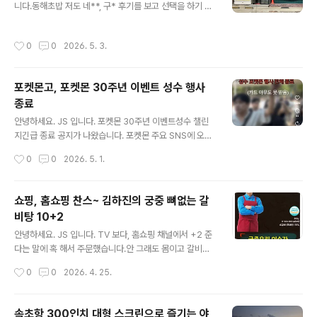
에그타르트 2.8소떡소떡 5.3감자치즈 5.3페페로니 6.3
니다.동해초밥 저도 네**, 구* 후기를 보고 선택을 하기 때
플레인 3.3참살떡 3.8갈릭버터 6.8순우유 말차크림 5.8
문에 중타 이상 초밥집입니다. 티스토리에 지도가 나오지
슨우유 고구마 5.8늦게 가면 없어요. (오후 5시 이전 주문
않는...ㅠㅠ 주소 : 강원특별자치도 속초시 동해대로 4119
작성시간
0
0
2026. 5. 3.
하시는..
주차는 인근 메가박스 주차장을 이용하면 편합니다.걸어서
3분 가격대계란말이 초밥 11,000원한치초밥, 문어초밥,
롤초밥 11,000원광어특초밥 23,000원광어초밥 18,00
포켓몬고, 포켓몬 30주년 이벤트 성수 행사
0원 특참치+특광어 36,000원특참치 + 특연어 36,000
종료
원광어 + 문어 14,000원 가격은 착하지 않아요.하지만,
글 내용
퀄리티는 괜찮았습니다.그냥 그 가격대 퀄리티라고 생각하
안녕하세요. JS 입니다. 포켓몬 30주년 이벤트성수 챌린
면 좋을 거 같아요. 간단하게 나옵니다.샐프 코너에서 리필
지긴급 종료 공지가 나왔습니다. 포켓몬 주요 SNS에 오지
가능 했어요. 주문한 광어초밥적당한 두께, 맛 괜찮은 한 끼
말라고 나오기 시작했어요. 대기자...수많은 인파 오픈하기
작성시간
0
0
2026. 5. 1.
를 먹었..
도 전에 종료 이벤트 취소됐어요.스탬프 찍은 분들은 구글
폼으로 신청하면 확인 후 카드를 배송해 준다고 합니다.그
런데...성수 이벤트 오늘로 끝나는 건 아니죠? 포켓몬 30주
쇼핑, 홈쇼핑 찬스~ 김하진의 궁중 뼈없는 갈
년 파티올리브영 N성수실시간 사람 급속히 증가 5월 1일
비탕 10+2
부터 시작되는 한국의 최대 휴가 기간서울 인근에 살고 있
글 내용
는 사람들이 거의 다 참가할 거라는 생각은 못해본 건 아닐
안녕하세요. JS 입니다. TV 보다, 홈쇼핑 채널에서 +2 준
까?이벤트 기획부터 잘못된 느낌. 다음 주에 참여하려고 했
다는 말에 혹 해서 주문했습니다.안 그래도 몸이고 갈비탕
는데... 불안한 느낌~ 지금이라도 30주년 성수 이벤트 카
이 먹고 싶기는 했어요. 10개 58,900원추가 2개 증정해
작성시간
0
0
2026. 4. 25.
드를 더 만들어라!
서 12개 전용앱으로 들어서 원재료 확인하니 모르는 게 첨
가물이 없어요.그래서 결정 국내산 소갈비를 사용했다고
하니~ 홈쇼핑은 정말...자주 보면 안 되겠어요.너무 맛있어
속초항 300인치 대형 스크린으로 즐기는 야