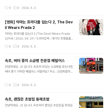
유 있습니다. 맥도날드 속초DT점 강원특별자치도 속초시
제와 지역 경제 파급의 한계까지 균형 있게 살펴보겠습니
작성시간
0
0
2026. 5. 3.
동해대로 4118 주차 편하고 인근 청초호, 엑스포공원을 이
다. 1. 2026 영랑호 벚꽃축제, 어떤 행사였나?2026년 4
용하기 편해요.DT점이라 주문하고 찾을 수 있지만, 코너
월 11일부터..
돌기 어려워요.저는 매장에서 직접 수령하거나 먹고 갑니
[영화] 악마는 프라다를 입는다 2, The Dev
다. 이달의 해피밀 장난감은 슈퍼 마리오 갤럭시마리오는
il Wears Prada 2
좋아하지만, 이건 아니다 싶어서 패스 오전 맥모닝 시간에
글 내용
는 한적합니다.2층도 있어서 이용이 편리합니다.너무 일찍
악마는 프라다를 입는다 2 (The Devil Wears Prada
와서 그런지, 매번 보이는 어르신들이 보이지 않아요.이곳
2)미국 / 2026. 04. 29 / 드라마감독 : 데이빗 프랭클출
이 커피도 마시면서 작업도 할 수 있는 명소이기도 합니다.
연 : 메릴 스트립(미란다), 앤 해서웨이(앤디), 에밀리 블런
작성시간
0
0
2026. 5. 3.
뜨아만 먹지만, 더운 날에는 아..
트(에밀리), 스탠리 투치(나이젤)국내 등급 : 12세이상 관
람가별점 : ★★★★★다시 돌아온 악마!악마는 프라다를
입는다 2 전 세계를 열광시킨 '런웨이' 전설들의 귀환! 전
속초, 버터 풍미 소금빵 전문점 베럴어스
세계 트렌드를 주도해 온 전설적인 패션 매거진 ‘런웨이’가
글 내용
안녕하세요. JS 입니다. 속초에 맛있는 소금빵을 찾는다면,
급변하는 미디어 시장 속에서 예기치 못한 위기에 직면한
버터 풍기 가득한 베럴어스 어떨까요? 주소 : 강원특별자치
다. ‘런웨이’를 지켜내려는 편집장 ‘미란다’와 20년 만에 신
도 속초시 조양상가길 55 1층12시 오픈, 일요일 휴무 속초
임 기획 에디터로 당당히 돌아온 ‘앤디’, 그리고 이제는 럭
엑스포공원, 맥도날드 맞은편에 위치해 있어요.여행코스
셔리 브랜드 임원이 되어 다시 나타난 ‘에밀리’까지. 더 화
작성시간
0
0
2026. 5. 3.
추천속초 청초호를 한 바퀴 돌고, 길 건너 베럴어스에서 소
려하고, 치열해진 뉴욕 패션계에서 주도권을 ..
금빵에 커피 한잔!주차는 엑스포공원을 이용하면 산책 동
선 편해요. 베럴어스 강원특별자치도 속초시 조양상가길 5
속초, 괜찮은 초밥집 동해초밥
5 오렌지색 간판베럴어스 가계 내부테이블이 있어 편하게
글 내용
먹을 수 있습니다. 오늘의 메뉴버터떡 1.8초코 버터떡 2.3
안녕하세요. JS 입니다. 속초에서 괜찮은 초밥집을 찾았습