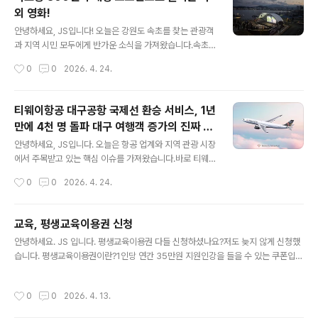
보이게 촬영을 해줘요. ㅎㅎㅎ고기 햠량도 많고, 둘이 먹기
외 영화!
딱 좋고, 혼자 먹으면 두 끼가 해결될 거 같아요. 앱으로 들
글 내용
어가서 보니 구입 후 적립금 6,090원결국 5만원에 구입!
안녕하세요, JS입니다! 오늘은 강원도 속초를 찾는 관광객
오늘의 특가로 구입한 거 맞나 모르겠어요.방송에서만 추
과 지역 시민 모두에게 반가운 소식을 가져왔습니다.속초
가구성 2팩 더!도착하면 맛있게 먹어야겠어요.
시가 올해 새롭게 선보인 야외 영화 상영 프로그램, '2026
작성시간
0
0
2026. 4. 24.
속초 선셋시네마'가 입소문을 타며 빠르게 자리를 잡고 있
는데요.바다를 배경으로 펼쳐지는 대형 스크린 영화라니,
상상만 해도 낭만적이지 않나요? 속초 여행을 계획 중이거
티웨이항공 대구공항 국제선 환승 서비스, 1년
나, 색다른 야간 문화 콘텐츠를 찾고 계신 분들께 이번 포스
만에 4천 명 돌파 대구 여행객 증가의 진짜 수
팅이 큰 도움이 될 거라 생각합니다.지금부터 속초 선셋시
글 내용
혜자는 누구인가?
네마의 모든 것을 꼼꼼하게 정리해 드리겠습니다!📌 핵심
안녕하세요, JS입니다. 오늘은 항공 업계와 지역 관광 시장
요약 먼저 확인하세요!프로그램명 : 2026 속초 선셋시네
에서 주목받고 있는 핵심 이슈를 가져왔습니다.바로 티웨
마장소 : 강원도 속초시 금호동, 속초항 친수공원 내 공연장
이항공의 대구국제공항 국제선 환승 서비스입니다.지난 2
작성시간
0
0
2026. 4. 24.
운영 일정 : 매주 토요일, 일몰 시간에 맞춰 진행스크린 규
025년 4월, 국적 항공사 최초로 대구공항에서 국제선 환
모 : 300인치 대형 화..
승 서비스를 시작한 티웨이항공은 운영 1년 만에 누적 환승
객 4,000명을 돌파하며 지역 거점 공항의 가능성을 새롭
교육, 평생교육이용권 신청
게 증명하고 있습니다.그렇다면, 이 서비스가 단순히 대구
글 내용
안녕하세요. JS 입니다. 평생교육이용권 다들 신청하셨나요?저도 늦지 않게 신청했
여행객을 늘리는 데 그치는 걸까요?아니면 티웨이항공 자
습니다. 평생교육이용권이란?1인당 연간 35만원 지원인강을 들을 수 있는 쿠폰입니
체에도 실질적인 이익이 되고 있을까요?오늘은 이 두 가지
다. 일반 지역특화AI 디지털, 노인 3개로 신청 가능합니다. 저는 강원도 평생교육이
질문을 중심으로 현황과 배경, 그리고 앞으로의 전망까지
용권을 신청했어요.인증이 2번 진행되어 조금 귀찮았습니다. 약관동의, 본인인증, 신
꼼꼼히 살펴보겠습니다.✈️ 주요 내용 요약티웨이항공은 2
작성시간
0
0
2026. 4. 13.
청서 작성, 신청완료 기간 내 신청은 완료했습니다.완료되었다는 연락은 받지 못했어
025년 4월 7일, 국적사 최초로 대구국제공항에서 국제선
요. 언젠가?? 완료 연락이 오면 인터넷으로 수강할 수 있는 강좌를 들을 예정입니다.
환승 서비스를 개시1년 만에 누적 환..