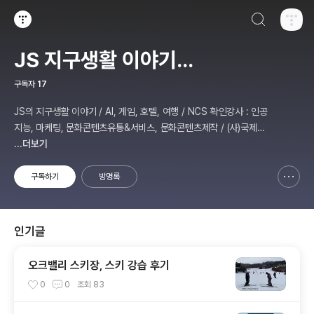
검색하기
티스토리
JS 지구생활 이야기...
구독자
17
JS의 지구생활 이야기 / AI, 게임, 호텔, 여행 / NCS 확인강사 : 인공
지능, 마케팅, 문화콘텐츠유통&서비스, 문화콘텐츠제작 / (사)국제미
디어예술협회 강원지부장 겸 수석연구원
...더보기
구독하기
방명록
신고하기 레이어
열기
인기글
오크밸리 스키장, 스키 강습 후기
0
0
조회
83