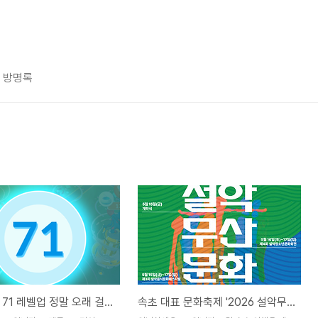
방명록
포켓몬고, 71 레벨업 정말 오래 걸린 렙업!
속초 대표 문화축제 '2026 설악무산문화축전' 개막! 3일간 볼거리·먹거리·공연 총집결 + 주변 숙소·카페 추천까지