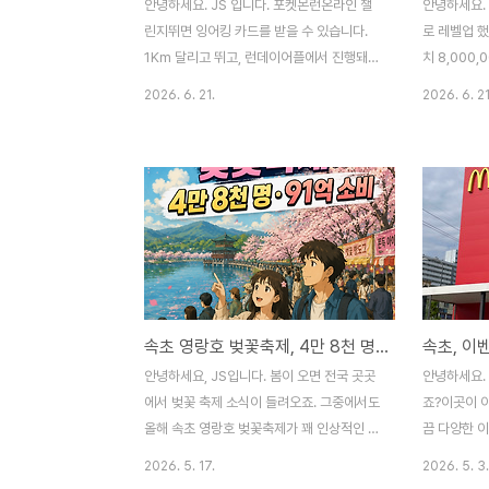
안녕하세요. JS 입니다. 포켓몬런온라인 챌
안녕하세요. 
린지뛰면 잉어킹 카드를 받을 수 있습니다.
로 레벨업 했
1Km 달리고 뛰고, 런데이어플에서 진행돼서
치 8,000
해봤습니다. 런데이 어플 이벤트에서 챌린지
전설 또는 환
2026. 6. 21.
2026. 6. 21
도전하기 하시면 쉽게 진행이 가능합니다.운
나오게 99
동 시작 클릭 후 달리거나 걷거나 하면 완료!
잡기 미션 중
참가 스티커 발급 및 기타 인증서가 발급됩니
니다. 경험치
다. 이벤트 달성과 함께 많은 완주 인증서 도
하기 어렵기
착가장 중요한 챌린지 인증서 확인! 온라인
니다. 2번, 
챌린지 성공 후 리워드 응모를 진행해야 합니
뭐 감사합니다
다. 챌린지 리워드 유저 코드 확인 후 응모 완
걷기효과가 
료!오류 없이 완료되었습니다.차후 잉어킹 카
해서 배틀하기
드를 수령하면 인증 포스팅 하겠습니다.
기 72 레벨
속초 영랑호 벚꽃축제, 4만 8천 명·91억 소비… 지역 경제, 진짜 살아났을까?
안녕하세요, JS입니다. 봄이 오면 전국 곳곳
안녕하세요. 
에서 벚꽃 축제 소식이 들려오죠. 그중에서도
죠?이곳이 
올해 속초 영랑호 벚꽃축제가 꽤 인상적인 성
끔 다양한 
과를 거뒀다는 뉴스가 들려왔습니다. 방문객
마감되는 상
2026. 5. 17.
2026. 5. 3.
4만 8천 명, 지역 내 소비액 91억 원이라는
습니다. 맥