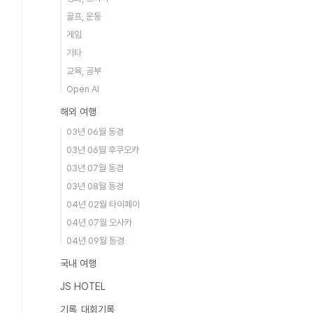
골프, 운동
게임
기타
교육, 공부
Open AI
해외 여행
03년 06월 동경
03년 06월 후쿠오카
03년 07월 동경
03년 08월 동경
04년 02월 타이페이
04년 07월 오사카
04년 09월 동경
국내 여행
JS HOTEL
기록_대회기록