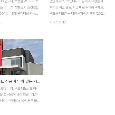
JS 입니다. 포켓몬고드디어 71
안녕하세요, JS입니다! 5월 속초 여행을 계
습니다. 71 레벨 진화 조건경험
획하고 계신 분들, 지금 바로 주목해 주세요.
,000메달 15개 플래티넘 만들기
속초를 대표하는 대형 문화예술 축제 '2026
상의 포켓몬 20번 강화Nice가
설악무산문화축전' 이 지난 5월 15일(목)부
.
2026. 5. 17.
9회 던지기하루 포켓몬 100마리
터 17일(토)까지 3일간 속초 엑스포 잔디광
 Nice 999회는 정말 어려웠습
장 일원에서 화려하게 막을 올렸습니다. 청소
는 충분 하지만...장시간 게임을
년 문화행사부터 사찰음식 체험, 스타 공연까
에 미션을 상당히 오래 진행했습
지 세대를 초월한 복합 문화의 장이 펼쳐졌는
1번Nice 999회 완성! 보상은..
데요, 오늘은 축전의 주요 프로그램 내용과
. 72 레벨 과제루트 7일 연속
함께 주변 숙소·카페 추천까지 꼼꼼하게 정리
굉장한 스페셜 어택 200번 사용
해 드리겠습니다. 속초 여행 계획 중이신 분
1,000,000 별의 모래 손에 넣
들께 유용한 정보가 되길 바랍니다! ✅ 핵심
은 언제 달성하게 될까요?
요약 먼저 짚고 가겠습니다행사명 : 2026 설
속초, 이벤트 상품이 남아 있는 맥도날드
악무산문화축전일시 : 2026년 5월 15일
(목) ~ 17일(토), 3일간장소 : 강원특별자치
JS 입니다. 속초 맥노날드 아시
도 속초시 조양동 엑스포 잔디광장 일원주최·
이벤트 상품이 남아 있습니다.가
주..
이벤트가 진행되죠?수도권은 바로
황이 발생되지만, 이곳은 여유 있
도날드 속초DT점 강원특별자치도