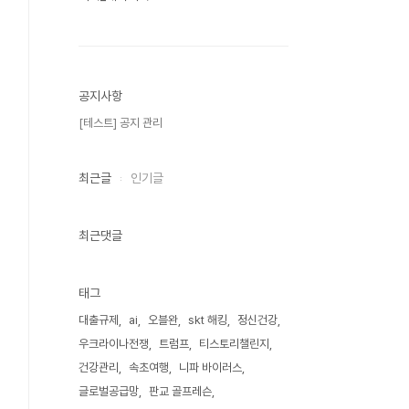
공지사항
[테스트] 공지 관리
최근글
인기글
최근댓글
태그
대출규제
ai
오블완
skt 해킹
정신건강
우크라이나전쟁
트럼프
티스토리챌린지
건강관리
속초여행
니파 바이러스
글로벌공급망
판교 골프레슨