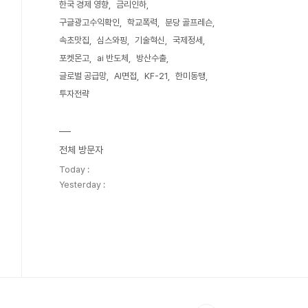
한국 경제 영향
금리인하
구글광고수익확인
학교폭력
분당 골프레슨
속초맛집
심스와핑
기술혁신
국제정세
포켓몬고
ai 반도체
방산수출
글로벌 공급망
AI면접
KF-21
한미동맹
투자전략
전체 방문자
Today :
Yesterday :