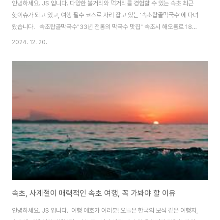
안녕하세요. JS 입니다. 다양한 볼거리와 먹거리를 경험할 수 있는 속초 최근
핫이슈가 되고 있고, 여행 필수 코스로 자리 잡고 있는 '속초탑골막국수'에 다녀
왔습니다. 속초탑골막국수"33년 전통의 막국수 맛집" 속초시 해오름로 188
번길 12 (속초해수욕장 공용주차장 - 1시간 무료)속초 아이 대관람차 인근영업
2024. 12. 20.
시간평일 10:00 ~ 20:00주말 10:00 ~ 21:00격주 월요일 정기휴무TEL :
0507-1396-6740 포인트속초 유일의 들기름 메밀 막국수집 속초탑골막국
수는 속초에서 유일하게 들기름 메밀 막국수를 판매하고 있습니다.가장 큰 특
징이자 장점은 바로 '들기름'입니다.직접 짠 들기름을 사용해 고소한 향이 일품
입니다.향기를 맡아보면 일주일 이내 짠 들기름으로 보입니다.일주일 지나면
향이..
속초, 사계절이 매력적인 속초 여행, 꼭 가봐야 할 이유
안녕하세요. JS 입니다. 여행 애호가 여러분! 오늘은 한국의 보석 같은 여행지,