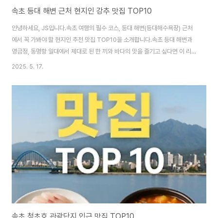
속초 등대 해변 근처 현지인 강추 맛집 TOP10
안녕하세요, JS입니다.속초 여행의 필수 코스, 등대 해변(등대해수욕장) 근처
에서 꼭 가봐야 할 현지인 추천 맛집 TOP10을 소개합니다.속초 등대 해변과
영금정, 동명항 일대에서 제대로 된 한 끼와 바다의 맛을 즐기고 싶다면 이 리스
트를 꼭 참고하세요! 1위. 문어랑 – 현지인, 블로거 모두 인정한 문어 전문점위
2025. 5. 17.
치: 강원 속초시 영랑해안7길 18영업시간: 평일 16:00 ~ 21:30 / 토-일 공휴
일 11:00 ~ 21:30 (월요일 휴무)대표메뉴: 문어삼합, 문어회, 문어맑은탕, 해
신탕, 해물탕[주요 특징 및 리뷰]현지인 강추: 속초 토박이, 터미널 직원, 숙소
사장님까지 모두 추천하는 진짜 현지 맛집.신선함: 입구 수족관에 살아있는 문
어, 가리비, 전복, 조개 등 해산물이 가득.시그니처 메뉴:문..
속초 청초호 관광단지 인근 맛집 TOP10