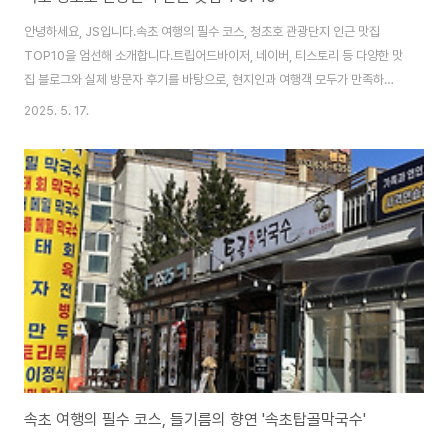
안녕하세요, JS입니다.속초 여행의 필수 코스, 청초호 관광단지 인근 맛집
TOP10을 엄선해 소개합니다.트립어드바이저, 네이버, 티스토리 등 다양한 맛
집 블로그와 실제 방문자 후기를 바탕으로, 현지인과 여행객 모두가 만족하는
진짜 맛집만을 골랐습니다.각 식당의 대표 메뉴, 분위기, 방문 팁까지 꼼꼼하게
2025. 5. 17.
정리했으니, 속초 청초호에서의 소중한 한 끼를 고민 중이라면 꼭 참고해보세
요!주요 내용 요약청초호 인근에는 해산물, 물회, 생선구이, 고기, 한식, 닭강정
등 다양한 장르의 인기 맛집이 밀집현지인 추천과 여행객 인기 모두 높은 곳 위
주로 선정각 맛집의 대표 메뉴, 위치, 영업시간, 방문 팁 등 실질적인 정보 제공
가족, 연인, 친구, 단체 모두 만족할 만한 식당 라인업최근 SNS와 블로그에서
화제인 신상 ..
속초 여행의 필수 코스, 들기름의 향연 '속초탑골막국수'