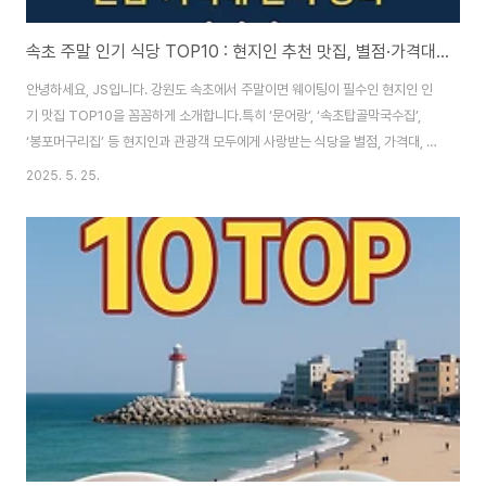
속초 주말 인기 식당 TOP10 : 현지인 추천 맛집, 별점·가격대 완벽 정리
안녕하세요, JS입니다. 강원도 속초에서 주말이면 웨이팅이 필수인 현지인 인
기 맛집 TOP10을 꼼꼼하게 소개합니다.특히 ‘문어랑’, ‘속초탑골막국수집’,
‘봉포머구리집’ 등 현지인과 관광객 모두에게 사랑받는 식당을 별점, 가격대, 대
표 메뉴와 함께 정리했으니, 속초 여행 계획에 꼭 참고하세요!1. 문어랑위치: 속
2025. 5. 25.
초시 영랑해안7길 18주요 메뉴: 문어삼합(2인 45,000원/3~4인 70,000
원), 문어회, 문어맑은탕(2인 45,000원/3~4인 70,000원), 해신탕, 해물탕
별점: 평균 4.0~4.2점(다이닝코드, 네이버 리뷰 기준)가격대: 중상(2인
45,000원34인 85,000원)특징: 현지인 단골, 신선한 수족관 해산물, 아늑한
분위기, 합리적 가성비리뷰: “문어삼합은 신선함과 양 모두 만족..