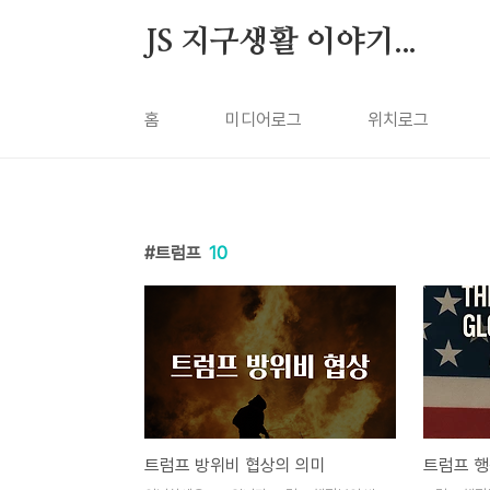
본문 바로가기
JS 지구생활 이야기...
홈
미디어로그
위치로그
트럼프
10
트럼프 방위비 협상의 의미