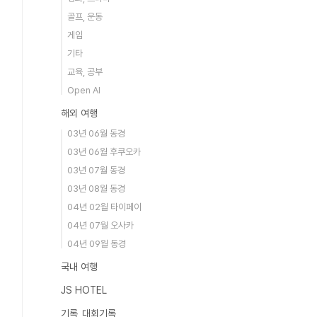
골프, 운동
게임
기타
교육, 공부
Open AI
해외 여행
03년 06월 동경
03년 06월 후쿠오카
03년 07월 동경
03년 08월 동경
04년 02월 타이페이
04년 07월 오사카
04년 09월 동경
국내 여행
JS HOTEL
기록_대회기록