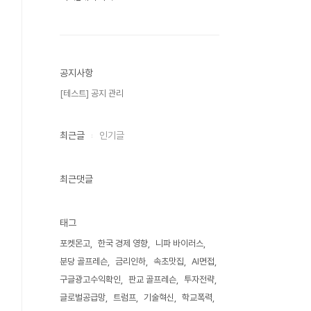
공지사항
[테스트] 공지 관리
최근글
인기글
최근댓글
태그
포켓몬고
한국 경제 영향
니파 바이러스
분당 골프레슨
금리인하
속초맛집
AI면접
구글광고수익확인
판교 골프레슨
투자전략
글로벌공급망
트럼프
기술혁신
학교폭력