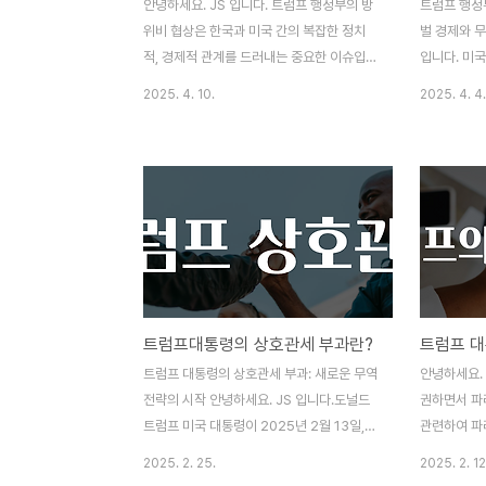
안녕하세요. JS 입니다. 트럼프 행정부의 방
트럼프 행정부
위비 협상은 한국과 미국 간의 복잡한 정치
벌 경제와 무
적, 경제적 관계를 드러내는 중요한 이슈입니
입니다. 미
다. 방위비 분담금은 대한민국이 미군 주둔에
와 관련하여
2025. 4. 10.
2025. 4. 4.
대해 부담하는 비용을 말하며, 이는 한미 동
떻게 흘러가
맹의 안정성을 유지하는 데 중요한 역할을 합
호관세란 무
니다. 트럼프 행정부 하의 방위비 협상 과정
아보겠습니다
을 상세히 살펴보고, 그 이면에 있는 다양한
세(Recipro
측면과 한국 사회에 미치는 영향을 분석하겠
서 서로 비
습니다. 방위비 협상의 배경방위비 협상의
입니다. 이 
배경에는 여러 가지 요인이 존재합니다. 특
등장했으며,
히, 북한의 핵 위협과 같은 안보적 요인 이외
을 촉진하기
에도 경제적 압박, 국제적 관계 변화 등 다양
를 낮추는 
트럼프대통령의 상호관세 부과란?
트럼프 대
한 측면이 작용합니다.또한, 한국의 정치적
도널드 트럼
상황이 트럼프 대통령으로 하여금 방위비 협
을 강화하는
트럼프 대통령의 상호관세 부과: 새로운 무역
안녕하세요. 
상의 빌미를 제공했다고 볼 수 있습니다. 트
받고 있습니다
전략의 시작 안녕하세요. JS 입니다.도널드
권하면서 파
럼프 대통령은 "미국이 ..
국산 자동차에
트럼프 미국 대통령이 2025년 2월 13일,
관련하여 파
'상호관세' 부과를 선언하며 국제 무역 환경
다. 파리협
2025. 2. 25.
2025. 2. 12
에 새로운 변화를 예고했습니다. 이는 미국의
체결되면서 