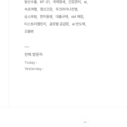
방산수출
KF-21
국제정세
건강관리
ai
속초여행
정신건강
우크라이나전쟁
심스와핑
한미동맹
대출규제
skt 해킹
티스토리챌린지
글로벌 공급망
ai 반도체
오블완
전체 방문자
Today :
Yesterday :