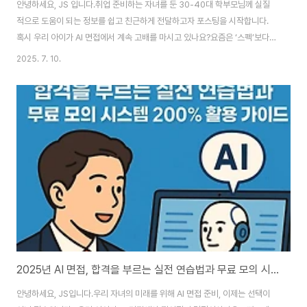
안녕하세요, JS 입니다.취업 준비하는 자녀를 둔 30-40대 학부모님께 실질
적으로 도움이 되는 정보를 쉽고 친근하게 전달하고자 포스팅을 시작합니다.
혹시 우리 아이가 AI 면접에서 계속 고배를 마시고 있나요?요즘은 ‘스펙’보다
‘키워드’가 합격의 열쇠입니다.이 글에서는 2025년 최신 AI 면접 트렌드와 함
2025. 7. 10.
께, 이력서·자소서 키워드 최적화 전략, 실전 팁, 그리고 부모님이 해줄 수 있는
지원법까지 한 번에 정리해드립니다. 저는 대기업에서 운영 총괄 업무를 수행
하며 이력서 1차 선발, 1차 면접관으로 취업시즌 이력서만 3천통, 1차 면접은
100명 이상을 보며, 최근 AI면접과 관련하여 많은 글을 발행하고 있습니다. 읽
고 나면,AI 필터링 통과율 상승자소서·이력서 완성도 업그레이드실전 면접 대
비력 강화3..
2025년 AI 면접, 합격을 부르는 실전 연습법과 무료 모의 시스템 200% 활용 가이드
안녕하세요, JS입니다.우리 자녀의 미래를 위해 AI 면접 준비, 이제는 선택이