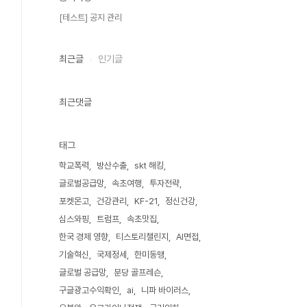
[테스트] 공지 관리
최근글
인기글
최근댓글
태그
학교폭력
방산수출
skt 해킹
글로벌공급망
속초여행
투자전략
포켓몬고
건강관리
KF-21
정신건강
심스와핑
트럼프
속초맛집
한국 경제 영향
티스토리챌린지
AI면접
기술혁신
국제정세
한미동맹
글로벌 공급망
분당 골프레슨
구글광고수익확인
ai
니파 바이러스