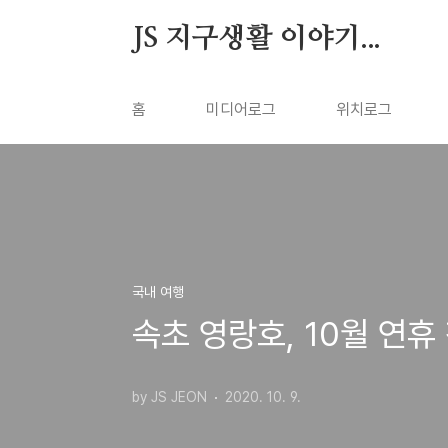
본문 바로가기
JS 지구생활 이야기...
홈
미디어로그
위치로그
국내 여행
속초 영랑호, 10월 연휴
by JS JEON
2020. 10. 9.