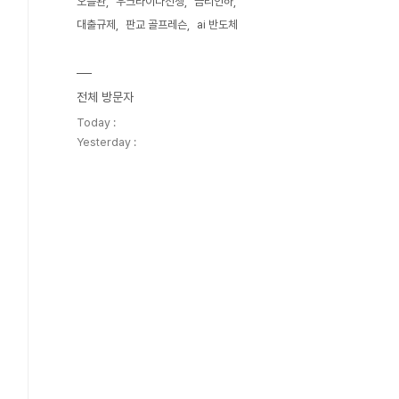
오블완
우크라이나전쟁
금리인하
대출규제
판교 골프레슨
ai 반도체
전체 방문자
Today :
Yesterday :