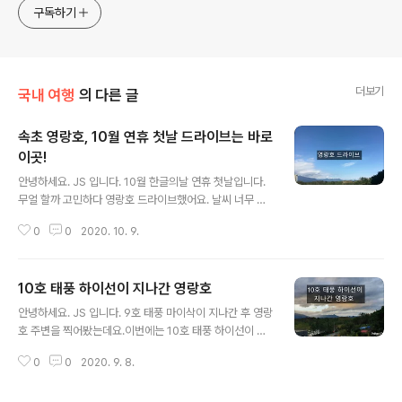
구독하기
더보기
국내 여행
의 다른 글
속초 영랑호, 10월 연휴 첫날 드라이브는 바로
이곳!
글 내용
안녕하세요. JS 입니다. 10월 한글의날 연휴 첫날입니다.
무얼 할까 고민하다 영랑호 드라이브했어요. 날씨 너무 좋
은데 바다에 가려니 풍랑 주의보가 예보되어 포기했습니
0
0
2020. 10. 9.
다. 영랑호는 언제 들러도 너무 좋습니다.제한 속도는 시속
30Km입니다. 걷거나 뛰거나 자전거를 탈 수 있어 참 좋아
요. 일방통행 안내가끔 원동기(오토바이)로 역주행하시는
10호 태풍 하이선이 지나간 영랑호
분들이 계시는데요.원동기는 일방통행 대상입니다.주의가
글 내용
필요합니다. 드라이브하다 보면 이렇게 사람이 없는 곳도
안녕하세요. JS 입니다. 9호 태풍 마이삭이 지나간 후 영랑
있고 너무 좋습니다. 천천히 30km로 운행하는 경우 20분
호 주변을 찍어봤는데요.이번에는 10호 태풍 하이선이 지
정도 걸리고 중간에 쉬면 30분 코스가 됩니다. 영랑호 중
나간 영랑호 드라이브 후기입니다. 결론, 아직 영랑호 드라
간에 주차장이 마련되어 있어 주차 후 걷기도 가능합니다.
0
0
2020. 9. 8.
이브는 가능하지만 자전거 라이딩은 위험할 수 있습니다.
탁 트여 있고 너무 멋진 거 같아요.저 멀리 영랑호의 랜드마
그럼 영랑호로 출발~! 태풍이 지나간 후, 하늘이 너무 아름
크, 영랑호 리조트가 보이네..