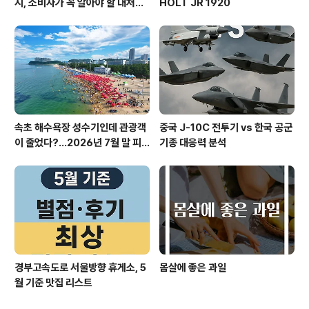
시, 소비자가 꼭 알아야 할 대처법
HOLT JR 1920
과 권리
속초 해수욕장 성수기인데 관광객
중국 J-10C 전투기 vs 한국 공군
이 줄었다?…2026년 7월 말 피
기종 대응력 분석
서 현장의 불편한 진실
경부고속도로 서울방향 휴게소, 5
​몸살에 좋은 과일
월 기준 맛집 리스트