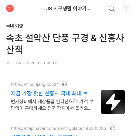
검색하기
JS 지구생활 이야기...
티스토리
국내 여행
속초 설악산 단풍 구경 & 신흥사
산책
JS JEON
2020. 11. 3. 00:12
https://m.bunjang.co.kr/
광고
지금 가장 핫한 신흥사 국내 최대 브랜
드 중고거래
번개장터에서 새상품급 컨디션으로! 가격 부
담없이 구매하세요 전국 각지에서 올라오는
전국구 최다 상품 매일 10만 개 이상의 신규
상품 업로드
https://map.naver.com/p/entry/place/188335283
광고