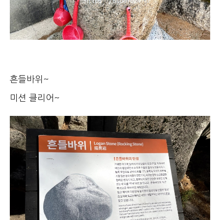
흔들바위~
미션 클리어~