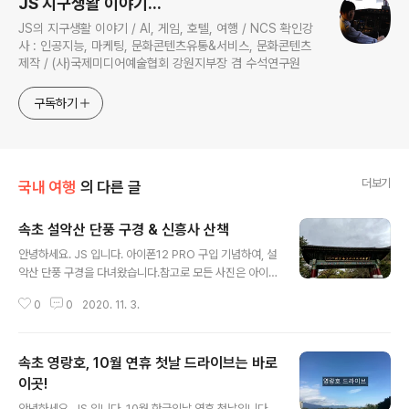
JS 지구생활 이야기...
JS의 지구생활 이야기 / AI, 게임, 호텔, 여행 / NCS 확인강
사 : 인공지능, 마케팅, 문화콘텐츠유통&서비스, 문화콘텐츠
제작 / (사)국제미디어예술협회 강원지부장 겸 수석연구원
구독하기
더보기
국내 여행
의 다른 글
속초 설악산 단풍 구경 & 신흥사 산책
글 내용
안녕하세요. JS 입니다. 아이폰12 PRO 구입 기념하여, 설
악산 단풍 구경을 다녀왔습니다.참고로 모든 사진은 아이
폰12 PRO에서 촬영된 사진입니다. 설악산 울산바위, 흔들
0
0
2020. 11. 3.
바위로 가지 않아도, 입장하려면 입장료를 내야 합니다.성
인 3천 5맥원, 어린이 오백원입니다. 신흥사 문화재 안내
도이 땅이 다~ 신흥사소유! 부자다~ 설악산 국립공원 안내
속초 영랑호, 10월 연휴 첫날 드라이브는 바로
도, 참고만 했어요. 등산을 가장한 신흥사 산책을 시작합니
다. 통일대법당 108법당이 가장 먼저 보입니다. 내원법당
이곳!
글 내용
설명도 잘 되어 있습니다. 통일염원 108법당 기와 불사가
안녕하세요. JS 입니다. 10월 한글의날 연휴 첫날입니다.