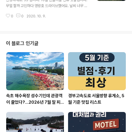
있어 소원성취를 위해 기와 불사를 했습니다. 신흥사, 울산
무얼 할까 고민하다 영랑호 드라이브했어요. 날씨 너무 좋
바위, 흔들바위 어디로 갈 것인가?? 다음 주 단풍이 가장 이
은데 바다에 가려니 풍랑 주의보가 예보되어 포기했습니
쁠 거 같습니다. 신흥사 내부 울산바위 설명 신흥사를 지나
0
0
2020. 10. 9.
다. 영랑호는 언제 들러도 너무 좋습니다.제한 속도는 시속
흔들바위까지 5..
30Km입니다. 걷거나 뛰거나 자전거를 탈 수 있어 참 좋아
요. 일방통행 안내가끔 원동기(오토바이)로 역주행하시는
분들이 계시는데요.원동기는 일방통행 대상입니다.주의가
필요합니다. 드라이브하다 보면 이렇게 사람이 없는 곳도
이 블로그 인기글
있고 너무 좋습니다. 천천히 30km로 운행하는 경우 20분
정도 걸리고 중간에 쉬면 30분 코스가 됩니다. 영랑호 중
간에 주차장이 마련되어 있어 주차 후 걷기도 가능합니다.
탁 트여 있고 너무 멋진 거 같아요.저 멀리 영랑호의 랜드마
크, 영랑호 리조트가 보이네..
속초 해수욕장 성수기인데 관광객
경부고속도로 서울방향 휴게소, 5
이 줄었다?…2026년 7월 말 피
월 기준 맛집 리스트
서 현장의 불편한 진실