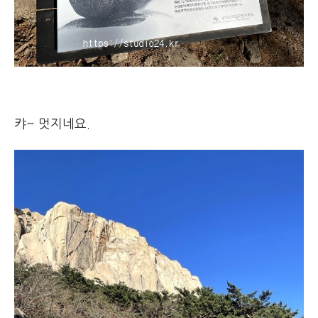
캬~ 멋지네요.