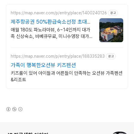
https://map.naver.com/p/entry/place/1400240126
광고
제주항공권 50%환급숙소선정 초대형
거실과 주방, 침실4
애월 180도 파노라마뷰, 6~14인까지 대가
족 신상숙소, 바베큐무료, 미니수영장 대가족
이 즐길수 있는 진짜 넓은 초대형 거실과 바
베큐 수영가능 테라스, 3가족까지
https://map.naver.com/p/entry/place/188335283
광고
가족이 행복한오션뷰 키즈펜션
키즈룸이 있어 아이들과 어른들이 만족하는 오션뷰 가족펜션
&리조트
(새창열림)
로그 정보