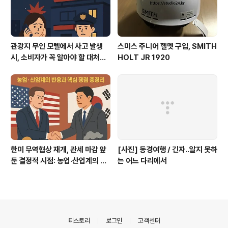
관광지 무인 모텔에서 사고 발생
스미스 주니어 헬멧 구입, SMITH
시, 소비자가 꼭 알아야 할 대처법
HOLT JR 1920
과 권리
한미 무역협상 재개, 관세 마감 앞
[사진] 동경여행 / 긴자..알지 못하
둔 결정적 시점: 농업·산업계의 반
는 어느 다리에서
응과 핵심 쟁점 총정리
의안내
티스토리
로그인
고객센터