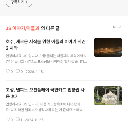
구독하기
더보기
JS 이야기/아들과
의 다른 글
호주, 새로운 시작을 위한 아들의 이야기 시즌
2 시작
글 내용
안녕하세요. JS 입니다. 가끔 올리는 아들과의 추억이제 시
즌1은 끝나고 시즌2로 포스팅을 시작해야 할거 같습니다.
티스토리와 네이버 블로그 2개로 나워 등록했는데 어떻게
0
0
2026. 1. 18.
진행할지는 고민입니다. 아들은 한국에서 시즌1을 마무리
했습니다.아름다운 한국에서 초등학교를 졸업했어요.아름
답다. 정말 좋은 곳이다. 라는건 체험해 보지 않은 사람은
고성, 델피노 오션플레이 국민카드 입장권 사
모르죠.아들은 졸업식 연사에서 아름다운 한국에서 초등학
교를 졸업하게 되어 행복하다고 했습니다. 정말 힘들고, 어
용 후기
글 내용
렵고, 좌절하고, 시기와 질투가 많아서 힘들었던 기억은 잊
안녕하세요. JS 입니다. 마음의 고향속초에 다녀왔어
어버렸으면 좋겠습니다. 시즌2 시작을 위해 항공기 탑승저
요. 속초 하면 델피노가 생각나게 되는 거 같아요.스타벅스
멀리... 아시아나 항공기가 보입니다.최근 아시아나 항공이
가 있어서?자녀를 둔 부모님들은 다 아시는 곳바로 워터파
인천공항 T1 에서 T2로 이동해서 1박을 공항 인근 호텔에
0
1
2024. 8. 27.
크가 있기 때문이죠! 한화 리조트에도 큰~ 워터파크가 있
서 했어요.늦으면.. 힘드니까! ..
어요.델피노 오션플레이는 작지만 있을 건 다 있고, 사우나