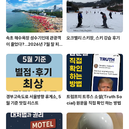
줄을 서보자 싶어 다녀왔습니다. 바로 여기가 스타필드 정
문 분수대 앞이야!즐거운 마음에 봤더니, 굿즈샵이 끝났어
요.파워 큐브 랜덤 박스 판..
속초 해수욕장 성수기인데 관광객
오크밸리 스키장, 스키 강습 후기
이 줄었다?…2026년 7월 말 피
서 현장의 불편한 진실
경부고속도로 서울방향 휴게소, 5
트럼프의 트루스 소셜(Truth So
월 기준 맛집 리스트
cial) 원문을 직접 확인 하는 방법