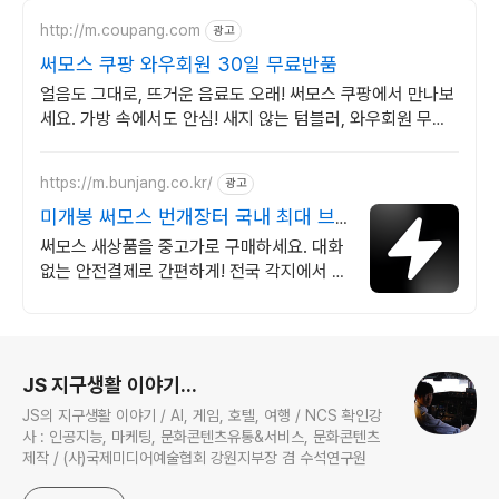
http://m.coupang.com
광고
써모스 쿠팡 와우회원 30일 무료반품
얼음도 그대로, 뜨거운 음료도 오래! 써모스 쿠팡에서 만나보
세요. 가방 속에서도 안심! 새지 않는 텀블러, 와우회원 무료
배송으로 편리하게.
https://m.bunjang.co.kr/
광고
미개봉 써모스 번개장터 국내 최대 브
랜드 중고거래
써모스 새상품을 중고가로 구매하세요. 대화
없는 안전결제로 간편하게! 전국 각지에서 올
라오는 전국구 최다 상품 매일 10만 개 이상
의 신규 상품 업로드
로그 정보
JS 지구생활 이야기...
JS의 지구생활 이야기 / AI, 게임, 호텔, 여행 / NCS 확인강
사 : 인공지능, 마케팅, 문화콘텐츠유통&서비스, 문화콘텐츠
제작 / (사)국제미디어예술협회 강원지부장 겸 수석연구원