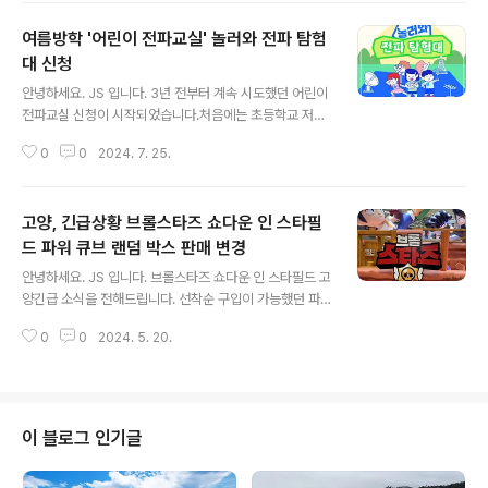
까지 가능해서 좋아합니다. 델피노는 이상하게 고성에 위
여름방학 '어린이 전파교실' 놀러와 전파 탐험
치해 있어요.속초와 고성의 중간이라고 해야 할까요? 오션
플레이실외, 실내존다양한 놀이 시설이 준비되어 있어요.
대 신청
글 내용
있을 건 다 있는 곳~!저는 사우나를 추천드려요.야외 사우
안녕하세요. JS 입니다. 3년 전부터 계속 시도했던 어린이
나를 나가시면 경치 정말 좋아요.시원한 바람~ 따뜻한 온
전파교실 신청이 시작되었습니다.처음에는 초등학교 저학
천물~ 피로가 싹~ 풀립니다. 이용요금시즌 요금골드 시즌,
년이라 신청 자체가 불가능했어요.일부 지방은 신청 미달
미들시즌으로 나눠 있고, 가격이 상당합니다.어른 62,000
0
0
2024. 7. 25.
이 되어도 연령 제한으로 신청이 취소되기도 했습니다. 2
원어린이 52,000원미들 시즌도..
024년에는 약간 변경되었습니다.수도권은 국립과천과학
관에서 이틀 진행되고, 그 외 지역은 하루 진행됩니다.예전
고양, 긴급상황 브롤스타즈 쇼다운 인 스타필
코로나 때 무선키트 제공해 주었을 때가 좋았던 거 같아
요. 5개 기관이 함께 하는 '놀러 와 전파탐험대'교육일정 :
드 파워 큐브 랜덤 박스 판매 변경
글 내용
2024년 8월 8일 목요일 ~ 9일 금요일교육시간 : 13:00
안녕하세요. JS 입니다. 브롤스타즈 쇼다운 인 스타필드 고
~ 17:00 (12:30까지 도착)대상 : 초등학교 5학년 ~ 6학
양긴급 소식을 전해드립니다. 선착순 구입이 가능했던 파
년, 100명중요 : 주차지원 없음, 학부모 대기 장소 없음 아
워 큐브 랜덤 박스 소식입니다. 아침 9시 ~ 소진 시굿즈 구
래 신청 방법을 따라 회원 가입 후 신청 했어요.가족회원 계
0
0
2024. 5. 20.
매가 가능했습니다. 장소가 스타필드 정문 분수대 앞으로
정이라..
변경되어 주말을 피해 다녀왔습니다. 아침 9시분수대 앞
선착순 발급도 행사 중간에 변경되었어요.목요일 오전에
부스에서 구입하려고 갔지만, 구입하지 못했습니다.이미
오전 9시에 배부가 끝났다고...아니 미리 공지해 주던가. 어
이 블로그 인기글
디에 써 붙여 놓던가 해야 하는데 말이죠.아침 10시 오픈
시간에 맞춰 부스 앞에 갔더니 이미 끝! 그래서 주말을 피해