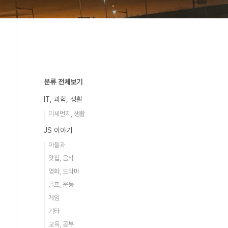
분류 전체보기
IT, 과학, 생활
미세먼지, 생활
JS 이야기
아들과
맛집, 음식
영화, 드라마
골프, 운동
게임
기타
교육, 공부