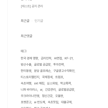
[테스트] 공지 관리
최근글
인기글
최근댓글
태그
한국 경제 영향
금리인하
AI면접
KF-21
방산수출
글로벌 공급망
투자전략
한미동맹
분당 골프레슨
구글광고수익확인
티스토리챌린지
국제정세
트럼프
속초여행
skt 해킹
심스와핑
학교폭력
니파 바이러스
ai
건강관리
글로벌공급망
우크라이나전쟁
정신건강
오블완
포켓몬고
ai 반도체
속초맛집
대출규제