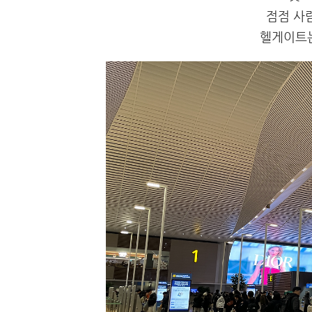
점점 사
헬게이트는