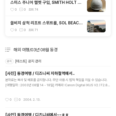
스미스 주니어 헬멧 구입, SMITH HOLT JR
1920
0
0
조회
74
쏠비치 삼척 리조트 스위트룸, SOL BEACH
SAMCHEOK
0
0
조회
71
해외 여행/03년 08월 동경
분류 전체보기
주요 글 목록
[테스트] 공지 관리
공지
[사진] 동경여행 / 디즈니씨 지하철역에서..
글 내용
본자료는 복사 및 배포를 금지합니다. 무단 사용 시 법적 책임을 지실 수 있습니다.
[여행일자 : 2003년 08월 14 - 18일] 카메라 :Canon Digital IXUS V2 / F2.8내
용 :이렇게 사진도 찍어 준다~디즈니 열차의 승강장을 관리하는 직원
작성시간
0
0
2004. 2. 13.
[사진] 동경여행 / 디즈니씨에서~~ㅎㅎ