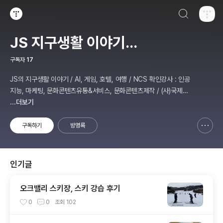
검색하기
티스토리
JS 지구생활 이야기...
구독자
17
JS의 지구생활 이야기 / AI, 게임, 호텔, 여행 / NCS 확인강사 : 인공
지능, 마케팅, 문화콘텐츠유통&서비스, 문화콘텐츠제작 / (사)국제미
디어예술협회 강원지부장 겸 수석연구원
...더보기
구독하기
방명록
신고하기 레이어
열기
인기글
오크밸리 스키장, 스키 강습 후기
0
0
조회
102