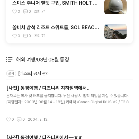
스미스 주니어 헬멧 구입, SMITH HOLT JR
1920
0
0
조회
74
쏠비치 삼척 리조트 스위트룸, SOL BEACH
SAMCHEOK
0
0
조회
71
해외 여행/03년 08월 동경
분류 전체보기
주요 글 목록
[테스트] 공지 관리
공지
[사진] 동경여행 / 디즈니씨 지하철역에서..
글 내용
본자료는 복사 및 배포를 금지합니다. 무단 사용 시 법적 책임을 지실 수 있습니다.
[여행일자 : 2003년 08월 14 - 18일] 카메라 :Canon Digital IXUS V2 / F2.8내
용 :이렇게 사진도 찍어 준다~디즈니 열차의 승강장을 관리하는 직원
작성시간
0
0
2004. 2. 13.
[사진] 동경여행 / 디즈니씨에서~~ㅎㅎ