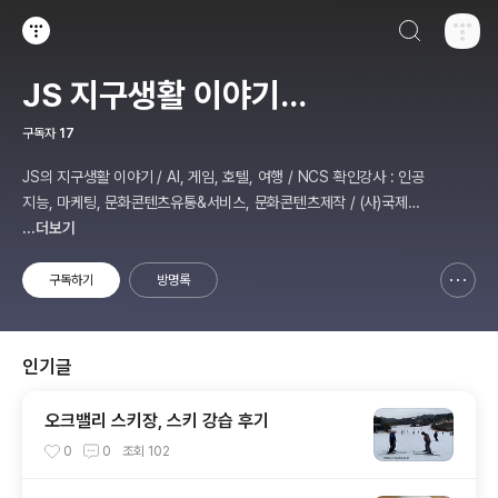
검색하기
티스토리
JS 지구생활 이야기...
구독자
17
JS의 지구생활 이야기 / AI, 게임, 호텔, 여행 / NCS 확인강사 : 인공
지능, 마케팅, 문화콘텐츠유통&서비스, 문화콘텐츠제작 / (사)국제미
디어예술협회 강원지부장 겸 수석연구원
...더보기
구독하기
방명록
신고하기 레이어
열기
인기글
오크밸리 스키장, 스키 강습 후기
0
0
조회
102