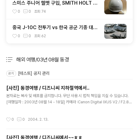
스미스 주니어 헬멧 구입, SMITH HOLT JR
1920
0
0
조회
74
중국 J-10C 전투기 vs 한국 공군 기종 대응
력 분석
0
0
조회
62
해외 여행/03년 08월 동경
분류 전체보기
주요 글 목록
[테스트] 공지 관리
공지
[사진] 동경여행 / 디즈니씨 지하철역에서..
글 내용
본자료는 복사 및 배포를 금지합니다. 무단 사용 시 법적 책임을 지실 수 있습니다.
[여행일자 : 2003년 08월 14 - 18일] 카메라 :Canon Digital IXUS V2 / F2.8내
용 :이렇게 사진도 찍어 준다~디즈니 열차의 승강장을 관리하는 직원
작성시간
0
0
2004. 2. 13.
[사진] 동경여행 / 디즈니씨에서~~ㅎㅎ