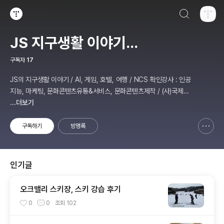
검색하기
티스토리
JS 지구생활 이야기...
구독자
17
JS의 지구생활 이야기 / AI, 게임, 호텔, 여행 / NCS 확인강사 : 인공
지능, 마케팅, 문화콘텐츠유통&서비스, 문화콘텐츠제작 / (사)국제미
디어예술협회 강원지부장 겸 수석연구원
...더보기
구독하기
방명록
신고하기 레이어
열기
인기글
오크밸리 스키장, 스키 강습 후기
0
0
조회
102