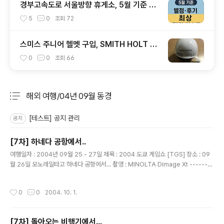
경부고속도로 서울방향 휴게소, 5월 기준 맛
집 리스트
5
0
조회
72
스미스 주니어 헬멧 구입, SMITH HOLT JR
1920
0
0
조회
66
해외 여행/04년 09월 동경
분류 전체보기
주요 글 목록
[테스트] 공지 관리
공지
[7차] 하네다 공항에서..
글 내용
여행일자 : 2004년 09월 25 - 27일 제목 : 2004 도쿄 게임쇼 [TGS] 장소 : 09
월 26일 모노레일타고 하네다 공항에서... 촬영 : MINOLTA Dimage Xt --------
----------------------------------------------- 선애누나도 멋진 포즈로
찍을라구 했는대... 사진에는 조금 이상하게 나온....흐업~
작성시간
0
0
2004. 10. 1.
[7차] 돌아오는 비행기에서...