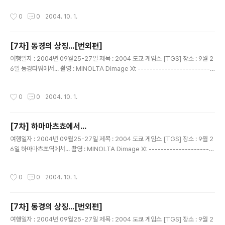
음~~!! 무얼까나?
작성시간
0
0
2004. 10. 1.
[7차] 동경의 상징...[번외편]
글 내용
여행일자 : 2004년 09월25-27일 제목 : 2004 도쿄 게임쇼 [TGS] 장소 : 9월 2
6일 동경타워에서... 촬영 : MINOLTA Dimage Xt -------------------------
------------------------------ 입장 못한 일행...이렇게 라도 사진을 찍고 싶
어...... 여기부터 엄한 사진.....고로 1촌 공개! 여행중 조용하셨던 영화님..
작성시간
0
0
2004. 10. 1.
[7차] 하마마츠쵸에서...
글 내용
여행일자 : 2004년 09월25-27일 제목 : 2004 도쿄 게임쇼 [TGS] 장소 : 9월 2
6일 하마마츠쵸역에서... 촬영 : MINOLTA Dimage Xt ----------------------
--------------------------------- 동경타워 입장도 못하고... 모노레일타고
하네다 공항 가기전 하마마츠쵸역에서.. 다들 포즈 취하고 사진 찍기 하다~~ 을성군
작성시간
0
0
2004. 10. 1.
사진.. 수전증은 타의 추종을 불허 ..한다는..
[7차] 동경의 상징...[번외편]
글 내용
여행일자 : 2004년 09월25-27일 제목 : 2004 도쿄 게임쇼 [TGS] 장소 : 9월 2