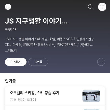
검색하기
티스토리
JS 지구생활 이야기...
구독자
17
JS의 지구생활 이야기 / AI, 게임, 호텔, 여행 / NCS 확인강사 : 인공
지능, 마케팅, 문화콘텐츠유통&서비스, 문화콘텐츠제작 / (사)국제미
디어예술협회 강원지부장 겸 수석연구원
...더보기
구독하기
방명록
신고하기 레이어
열기
인기글
오크밸리 스키장, 스키 강습 후기
0
0
조회
98