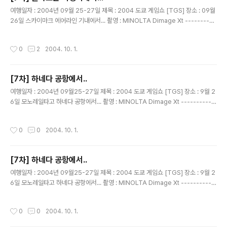
글 내용
여행일자 : 2004년 09월 25-27일 제목 : 2004 도쿄 게임쇼 [TGS] 장소 : 09월
26일 스카이마크 에어라인 기내에서... 촬영 : MINOLTA Dimage Xt ----------
--------------------------------------------- 기내에서 주었던......과자랑
음료수... 술이나 음료수나 물이나 ..한가지만 선택할수 있다... 무조건 원~! 이라고....
작성시간
0
2
2004. 10. 1.
하지만.. 하나만 먹을 종서비가 아니지.... 목이 너무 아프다고....물좀 달라고 이야기
해서.... 두개~~먹었다..ㅋㅋ 이 사진이 마지막 사진... 번외편 사진은...다른 분들이
찍은 사진으로..^^ 코코!! 24, 25, 26, 27 일 4일간의 추억만들기 ..... END 잼있고,
[7차] 하네다 공항에서..
얻은 것이..
글 내용
여행일자 : 2004년 09월25-27일 제목 : 2004 도쿄 게임쇼 [TGS] 장소 : 9월 2
6일 모노레일타고 하네다 공항에서... 촬영 : MINOLTA Dimage Xt -----------
-------------------------------------------- 프리티켓을 너무 잘 사용했다
고.... 자랑하는 듯한 컨셉~ 을성군과 민이군..
작성시간
0
0
2004. 10. 1.
[7차] 하네다 공항에서..
글 내용
여행일자 : 2004년 09월25-27일 제목 : 2004 도쿄 게임쇼 [TGS] 장소 : 9월 2
6일 모노레일타고 하네다 공항에서... 촬영 : MINOLTA Dimage Xt -----------
-------------------------------------------- 잘 사용한 티켓을 보여주며...
마지막으로 개찰구에 넣는... 다시 나오지 않아서..기념품이 사리져 버리는...
작성시간
0
0
2004. 10. 1.