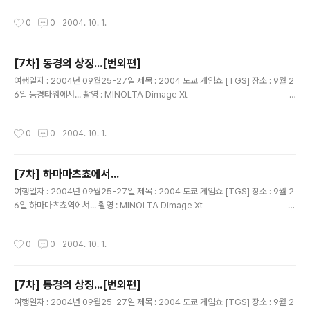
음~~!! 무얼까나?
작성시간
0
0
2004. 10. 1.
[7차] 동경의 상징...[번외편]
글 내용
여행일자 : 2004년 09월25-27일 제목 : 2004 도쿄 게임쇼 [TGS] 장소 : 9월 2
6일 동경타워에서... 촬영 : MINOLTA Dimage Xt -------------------------
------------------------------ 입장 못한 일행...이렇게 라도 사진을 찍고 싶
어...... 여기부터 엄한 사진.....고로 1촌 공개! 여행중 조용하셨던 영화님..
작성시간
0
0
2004. 10. 1.
[7차] 하마마츠쵸에서...
글 내용
여행일자 : 2004년 09월25-27일 제목 : 2004 도쿄 게임쇼 [TGS] 장소 : 9월 2
6일 하마마츠쵸역에서... 촬영 : MINOLTA Dimage Xt ----------------------
--------------------------------- 동경타워 입장도 못하고... 모노레일타고
하네다 공항 가기전 하마마츠쵸역에서.. 다들 포즈 취하고 사진 찍기 하다~~ 을성군
작성시간
0
0
2004. 10. 1.
사진.. 수전증은 타의 추종을 불허 ..한다는..
[7차] 동경의 상징...[번외편]
글 내용
여행일자 : 2004년 09월25-27일 제목 : 2004 도쿄 게임쇼 [TGS] 장소 : 9월 2