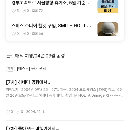
경부고속도로 서울방향 휴게소, 5월 기준 맛
집 리스트
5
0
조회
72
스미스 주니어 헬멧 구입, SMITH HOLT JR
1920
0
0
조회
66
해외 여행/04년 09월 동경
분류 전체보기
주요 글 목록
[테스트] 공지 관리
공지
[7차] 하네다 공항에서..
글 내용
여행일자 : 2004년 09월 25 - 27일 제목 : 2004 도쿄 게임쇼 [TGS] 장소 : 09
월 26일 모노레일타고 하네다 공항에서... 촬영 : MINOLTA Dimage Xt --------
----------------------------------------------- 선애누나도 멋진 포즈로
찍을라구 했는대... 사진에는 조금 이상하게 나온....흐업~
작성시간
0
0
2004. 10. 1.
[7차] 돌아오는 비행기에서...