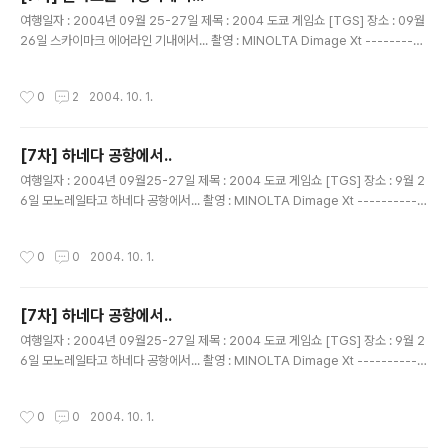
글 내용
여행일자 : 2004년 09월 25-27일 제목 : 2004 도쿄 게임쇼 [TGS] 장소 : 09월
26일 스카이마크 에어라인 기내에서... 촬영 : MINOLTA Dimage Xt ----------
--------------------------------------------- 기내에서 주었던......과자랑
음료수... 술이나 음료수나 물이나 ..한가지만 선택할수 있다... 무조건 원~! 이라고....
작성시간
0
2
2004. 10. 1.
하지만.. 하나만 먹을 종서비가 아니지.... 목이 너무 아프다고....물좀 달라고 이야기
해서.... 두개~~먹었다..ㅋㅋ 이 사진이 마지막 사진... 번외편 사진은...다른 분들이
찍은 사진으로..^^ 코코!! 24, 25, 26, 27 일 4일간의 추억만들기 ..... END 잼있고,
[7차] 하네다 공항에서..
얻은 것이..
글 내용
여행일자 : 2004년 09월25-27일 제목 : 2004 도쿄 게임쇼 [TGS] 장소 : 9월 2
6일 모노레일타고 하네다 공항에서... 촬영 : MINOLTA Dimage Xt -----------
-------------------------------------------- 프리티켓을 너무 잘 사용했다
고.... 자랑하는 듯한 컨셉~ 을성군과 민이군..
작성시간
0
0
2004. 10. 1.
[7차] 하네다 공항에서..
글 내용
여행일자 : 2004년 09월25-27일 제목 : 2004 도쿄 게임쇼 [TGS] 장소 : 9월 2
6일 모노레일타고 하네다 공항에서... 촬영 : MINOLTA Dimage Xt -----------
-------------------------------------------- 잘 사용한 티켓을 보여주며...
마지막으로 개찰구에 넣는... 다시 나오지 않아서..기념품이 사리져 버리는...
작성시간
0
0
2004. 10. 1.