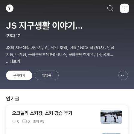
검색하기
티스토리
JS 지구생활 이야기...
구독자
17
JS의 지구생활 이야기 / AI, 게임, 호텔, 여행 / NCS 확인강사 : 인공
지능, 마케팅, 문화콘텐츠유통&서비스, 문화콘텐츠제작 / (사)국제미
디어예술협회 강원지부장 겸 수석연구원
...더보기
구독하기
방명록
신고하기 레이어
열기
인기글
오크밸리 스키장, 스키 강습 후기
0
0
조회
98