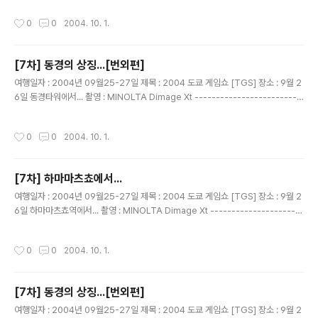
음~~!! 무얼까나?
작성시간
0
0
2004. 10. 1.
[7차] 동경의 상징...[번외편]
글 내용
여행일자 : 2004년 09월25-27일 제목 : 2004 도쿄 게임쇼 [TGS] 장소 : 9월 2
6일 동경타워에서... 촬영 : MINOLTA Dimage Xt -------------------------
------------------------------ 입장 못한 일행...이렇게 라도 사진을 찍고 싶
어...... 여기부터 엄한 사진.....고로 1촌 공개! 여행중 조용하셨던 영화님..
작성시간
0
0
2004. 10. 1.
[7차] 하마마츠쵸에서...
글 내용
여행일자 : 2004년 09월25-27일 제목 : 2004 도쿄 게임쇼 [TGS] 장소 : 9월 2
6일 하마마츠쵸역에서... 촬영 : MINOLTA Dimage Xt ----------------------
--------------------------------- 동경타워 입장도 못하고... 모노레일타고
하네다 공항 가기전 하마마츠쵸역에서.. 다들 포즈 취하고 사진 찍기 하다~~ 을성군
작성시간
0
0
2004. 10. 1.
사진.. 수전증은 타의 추종을 불허 ..한다는..
[7차] 동경의 상징...[번외편]
글 내용
여행일자 : 2004년 09월25-27일 제목 : 2004 도쿄 게임쇼 [TGS] 장소 : 9월 2