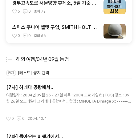
경부고속도로 서울방향 휴게소, 5월 기준 맛
집 리스트
5
0
조회
72
스미스 주니어 헬멧 구입, SMITH HOLT JR
1920
0
0
조회
66
해외 여행/04년 09월 동경
분류 전체보기
주요 글 목록
[테스트] 공지 관리
공지
[7차] 하네다 공항에서..
글 내용
여행일자 : 2004년 09월 25 - 27일 제목 : 2004 도쿄 게임쇼 [TGS] 장소 : 09
월 26일 모노레일타고 하네다 공항에서... 촬영 : MINOLTA Dimage Xt --------
----------------------------------------------- 선애누나도 멋진 포즈로
찍을라구 했는대... 사진에는 조금 이상하게 나온....흐업~
작성시간
0
0
2004. 10. 1.
[7차] 돌아오는 비행기에서...