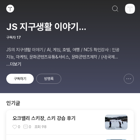
검색하기
티스토리
JS 지구생활 이야기...
구독자
17
JS의 지구생활 이야기 / AI, 게임, 호텔, 여행 / NCS 확인강사 : 인공
지능, 마케팅, 문화콘텐츠유통&서비스, 문화콘텐츠제작 / (사)국제미
디어예술협회 강원지부장 겸 수석연구원
...더보기
구독하기
방명록
신고하기 레이어
열기
인기글
오크밸리 스키장, 스키 강습 후기
0
0
조회
98