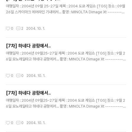
글 내용
여행일자 : 2004년 09월 25-27일 제목 : 2004 도쿄 게임쇼 [TGS] 장소 : 09월
26일 스카이마크 에어라인 기내에서... 촬영 : MINOLTA Dimage Xt ----------
--------------------------------------------- 기내에서 주었던......과자랑
음료수... 술이나 음료수나 물이나 ..한가지만 선택할수 있다... 무조건 원~! 이라고....
작성시간
0
2
2004. 10. 1.
하지만.. 하나만 먹을 종서비가 아니지.... 목이 너무 아프다고....물좀 달라고 이야기
해서.... 두개~~먹었다..ㅋㅋ 이 사진이 마지막 사진... 번외편 사진은...다른 분들이
찍은 사진으로..^^ 코코!! 24, 25, 26, 27 일 4일간의 추억만들기 ..... END 잼있고,
[7차] 하네다 공항에서..
얻은 것이..
글 내용
여행일자 : 2004년 09월25-27일 제목 : 2004 도쿄 게임쇼 [TGS] 장소 : 9월 2
6일 모노레일타고 하네다 공항에서... 촬영 : MINOLTA Dimage Xt -----------
-------------------------------------------- 프리티켓을 너무 잘 사용했다
고.... 자랑하는 듯한 컨셉~ 을성군과 민이군..
작성시간
0
0
2004. 10. 1.
[7차] 하네다 공항에서..
글 내용
여행일자 : 2004년 09월25-27일 제목 : 2004 도쿄 게임쇼 [TGS] 장소 : 9월 2
6일 모노레일타고 하네다 공항에서... 촬영 : MINOLTA Dimage Xt -----------
-------------------------------------------- 잘 사용한 티켓을 보여주며...
마지막으로 개찰구에 넣는... 다시 나오지 않아서..기념품이 사리져 버리는...
작성시간
0
0
2004. 10. 1.