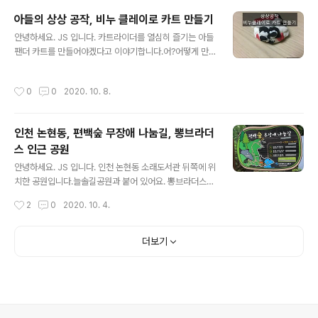
변에서만 놀고 있었나 봅니다. 그래도 아들은 춥다고 하면
아들의 상상 공작, 비누 클레이로 카트 만들기
서도 재미있게 놀았어요.저도 같이 놀면 좋은데..^^ 추운 물
글 내용
은 질색이라...이야기하지만 다음에는 같이 물에 들어가야
안녕하세요. JS 입니다. 카트라이더를 열심히 즐기는 아들
겠습니다.다이빙 슈트 하나 장만해야겠어요 ^^ 10월 초 아
팬더 카트를 만들어야겠다고 이야기합니다.어?어떻게 만
야진 해수욕장에서 재미있게 놀았던 영상 하나 남기고 마
들려고??본인은 다 생각이 있다며~ 비누 클레이를 색깔별
칩니다.
로 사달라고 합니다. 그래서 모든 색상을 구입했습니다. 정
작성시간
0
0
2020. 10. 8.
말 열심히 무언가를 만들기 시작합니다. 작업 중이니 들어
오지도 말고 사진도 찍지 말라고 이야기합니다. 2~3시간
만들더니 신나게 이야기하네요.완성되었다고 ~ 무얼 만든
인천 논현동, 편백숲 무장애 나눔길, 뽕브라더
거야?? 라고 물어보니, 아래와 같이 사진을 보여줍니다.카
스 인근 공원
드라이더 팬더 카드라며... 얼굴 모양인데 비슷한가요? 초
글 내용
등학교 1학년의 손놀림으로 만들기 쉽지는 않았을 듯싶습
안녕하세요. JS 입니다. 인천 논현동 소래도서관 뒤쪽에 위
니다.무얼 보고 만든 것도 아니고, 처음에는 지우개를 갈아
치한 공원입니다.늘솔길공원과 붙어 있어요. 뽕브라더스에
서 만들다 실패하고, 공작 비누를 사달라고 이야기해서 재
방문했다가 손님이 많으면 한 바퀴 돌고, 혹은 식사 후 산책
작성시간
2
0
2020. 10. 4.
료만 사줬는데요.본인이 이리저리 생각하더니..
하기 좋은 곳입니다.실은 아이들이 좋아하는 양떼목장이
있는 건 비밀 아닌 비밀입니다. 식사 전 산책할 것인가?식
사 후 산책할 것인가?당신의 선택은?? 정답은 짬뽕만 먹고
더보기
갈게요~ 라고 말하고 싶지만, 아들과 양을 보러 가봅니다.
뽕브라더스 앞 찻길은 건너 학교 뒤로 가면 공원이 나옵니
다.모르시면 주변 분들에게 물어보시거나 지도를 보시면
확인 가능합니다.뽕브라더스에서 5분 이내 거리입니다. [
짬뽕 맛집 뽕브라더스를 모르신다면 클릭하세요 ] 요즘에