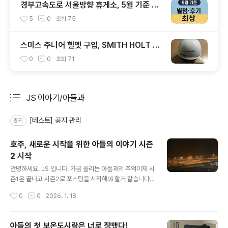
경부고속도로 서울방향 휴게소, 5월 기준 맛
집 리스트
5
0
조회
75
스미스 주니어 헬멧 구입, SMITH HOLT JR
1920
0
0
조회
71
JS 이야기/아들과
분류 전체보기
주요 글 목록
[테스트] 공지 관리
공지
호주, 새로운 시작을 위한 아들의 이야기 시즌
2 시작
글 내용
안녕하세요. JS 입니다. 가끔 올리는 아들과의 추억이제 시
즌1은 끝나고 시즌2로 포스팅을 시작해야 할거 같습니다.
티스토리와 네이버 블로그 2개로 나워 등록했는데 어떻게
작성시간
0
0
2026. 1. 18.
진행할지는 고민입니다. 아들은 한국에서 시즌1을 마무리
했습니다.아름다운 한국에서 초등학교를 졸업했어요.아름
답다. 정말 좋은 곳이다. 라는건 체험해 보지 않은 사람은
아들의 첫 보온도시락은 너로 정했다!