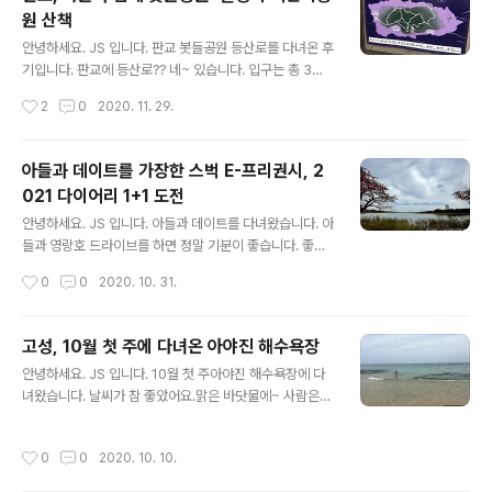
력 발전기의 원리는? 알기 쉽게 설명해 주었고, 실제 실험
원 산책
해 보니 이해를 빠르게 했어요. 영어 설명서 조립을 시작해
글 내용
봅니다. 쉽게 만들 수 있었어요. 풍력 발전기 실험 반짝반짝
안녕하세요. JS 입니다. 판교 봇들공원 등산로를 다녀온 후
불도 잘 나와요~ 밖에서 싱싱이에 매달아 열심히 돌아보았
기입니다. 판교에 등산로?? 네~ 있습니다. 입구는 총 3곳
어요. 바람이 불 때는 가만있어도 되지만 없을 땐 열심히 싱
으로 IP KORE 인근, 한화 연구소 뒤 달팽이 어린이공원,
작성시간
2
0
2020. 11. 29.
싱 이를 타야 했어요. 풍력 발전기의 원리를 쉽게 이해할 수
그리고 봇들마을입니다. 보통 봇들마을 1단지 쪽 입구에서
있어서 유익했습니다..
달팽이 어린이 공원 라인을 가장 많이 이용합니다. 어린이
와 함께 하면 8번 7번 1번길 어른이라면 8번 7번, 5번, 4
아들과 데이트를 가장한 스벅 E-프리권시, 2
번으로 한 바퀴 돌면 좋아요 크게 한바퀴 돌면 1시간 거리
021 다이어리 1+1 도전
입니다. 봇들마을 입구에 올라 경치 구경도 합니다. 주변 감
글 내용
상하면서 걸었어요~ 판교 시내가 한눈에 보입니다. 이보다
안녕하세요. JS 입니다. 아들과 데이트를 다녀왔습니다. 아
멋진 명소는 없을 거예요. 팔각정, 진입 마당, 쉼터 가는 길
들과 영랑호 드라이브를 하면 정말 기분이 좋습니다. 좋은
와~ 어디로 가는 거니~ 다리를 건너가면 무언가 나오겠
기분을 가지고 스타벅스에도 가고 1석 2조를 하고 왔어요.
작성시간
0
0
2020. 10. 31.
죠? 달팽이 어린이 공원까지 왔습니다. 너무 기뻐서 만세를
영랑호는 단풍이 너무 이쁩니다. 시원한 바람과 함께 단풍
외쳤어..
나무가 너무 멋지게 조화됩니다. 사진은 아이폰12 PRO 막
찍어도 괜찮게 나오네요. 스벅을 가지전 아들이 원하는 책
고성, 10월 첫 주에 다녀온 아야진 해수욕장
을 사러 갑니다. 너무 읽고 싶었는데, 학교 도서관에 있는
글 내용
안녕하세요. JS 입니다. 10월 첫 주아야진 해수욕장에 다
책은 중간이 찢어졌다고, 꼭 사야겠다고 합니다. 책 제목은
녀왔습니다. 날씨가 참 좋았어요.맑은 바닷물에~ 사람은
비밀~ 스벅에서 음료를 주문합니다. 에스프레소 14잔을
조금 있지만 괜찮겠죠? 아이들도 많이 나왔고, 괜찮은가 싶
주문할까 하다가, 그냥 하루 3잔씩 먹는 방법으로 시도해
었습니다. 아들도 정말 신나게 바다에 뛰어들어 물놀이를
보았습니다. 이거 너무 힘든 거 같아요. 다들 14잔 주문하
작성시간
0
0
2020. 10. 10.
했어요. 그러다 막 뛰어나왔어요. 재미있는데 춥다며~네~
는 게 이유가 있었어요. 내일은 에스프레소 10잔을 텀블러
10월 초바닷물이 상당히 차가웠어요.그래서 아이들이 주
에 담아와야겠습니다..