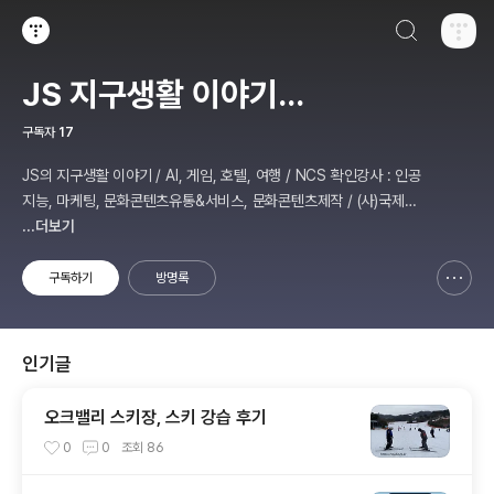
검색하기
티스토리
JS 지구생활 이야기...
구독자
17
JS의 지구생활 이야기 / AI, 게임, 호텔, 여행 / NCS 확인강사 : 인공
지능, 마케팅, 문화콘텐츠유통&서비스, 문화콘텐츠제작 / (사)국제미
디어예술협회 강원지부장 겸 수석연구원
...더보기
구독하기
방명록
신고하기 레이어
열기
인기글
오크밸리 스키장, 스키 강습 후기
0
0
조회
86