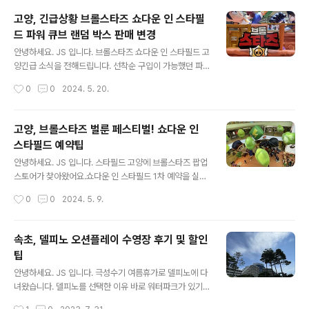
관에서 이틀 진행되고, 그 외 지역은 하루 진행됩니다.예전
고양, 긴급상황 브롤스타즈 쇼다운 인 스타필
코로나 때 무선키트 제공해 주었을 때가 좋았던 거 같아
드 파워 큐브 랜덤 박스 판매 변경
요. 5개 기관이 함께 하는 '놀러 와 전파탐험대'교육일정 :
글 내용
2024년 8월 8일 목요일 ~ 9일 금요일교육시간 : 13:00
안녕하세요. JS 입니다. 브롤스타즈 쇼다운 인 스타필드 고
~ 17:00 (12:30까지 도착)대상 : 초등학교 5학년 ~ 6학
양긴급 소식을 전해드립니다. 선착순 구입이 가능했던 파
년, 100명중요 : 주차지원 없음, 학부모 대기 장소 없음 아
워 큐브 랜덤 박스 소식입니다. 아침 9시 ~ 소진 시굿즈 구
작성시간
0
0
2024. 5. 20.
래 신청 방법을 따라 회원 가입 후 신청 했어요.가족회원 계
매가 가능했습니다. 장소가 스타필드 정문 분수대 앞으로
정이라..
변경되어 주말을 피해 다녀왔습니다. 아침 9시분수대 앞
선착순 발급도 행사 중간에 변경되었어요.목요일 오전에
고양, 브롤스타즈 벌룬 페스티벌! 쇼다운 인
부스에서 구입하려고 갔지만, 구입하지 못했습니다.이미
스타필드 예약팁
오전 9시에 배부가 끝났다고...아니 미리 공지해 주던가. 어
글 내용
디에 써 붙여 놓던가 해야 하는데 말이죠.아침 10시 오픈
안녕하세요. JS 입니다. 스타필드 고양에 브롤스타즈 팝업
시간에 맞춰 부스 앞에 갔더니 이미 끝! 그래서 주말을 피해
스토어가 찾아왔어요.쇼다운 인 스타필드 1차 예약을 실패
줄을 서보자 싶어 다녀왔습니다. 바로 여기가 스타필드 정
하고 2차 예약을 진행했습니다. 브롤스타즈 쇼다운 인 스
작성시간
0
0
2024. 5. 9.
문 분수대 앞이야!즐거운 마음에 봤더니, 굿즈샵이 끝났어
타필드 예약팁 사전 예약필수예약 시간 5분 전 계속 새로
요.파워 큐브 랜덤 박스 판..
고침 하세요. 오전 10시 오픈하지만 10시에 접속하면 대기
1시간입니다. 고양은 끝났어요.안성은 미리 준비해서 성
속초, 델피노 오션플레이 수영장 후기 및 할인
공하세요.스타필드 고양 예약을 누르면 예약이 진행됩니
팁
다. 이상하다 싶어 1분을 남기고 예약을 눌러보니 이미 예
글 내용
약 대기대기순번 253911분 지나서 확인해 보니 대기순번
안녕하세요. JS 입니다. 극성수기 여름휴가로 델피노에 다
2264 12분이 지나도 16분이 지나도 대기순번 변화가 없
녀왔습니다. 델피노를 선택한 이유 바로 워터파크가 있기
습니다.대기순번 2264 이건 아닌 거 같아서, 방법을 연구
때문이죠. 속초 OR 고성 딱 중간에 위치한 속초 소노캄 델
작성시간