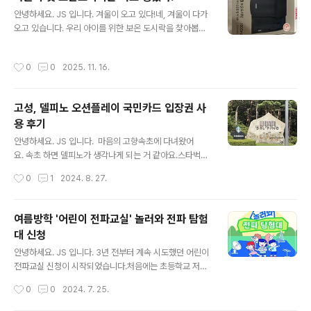
모르죠.아들은 졸업식 연사에서 아름다운 한국에서 초등학
글 내용
안녕하세요. JS 입니다. 겨울이 오고 있다!네, 겨울이 다가
교를 졸업하게 되어 행복하다고 했습니다. 정말 힘들고, 어
오고 있습니다. 우리 아이를 위한 보온 도시락을 찾아봅니
렵고, 좌절하고, 시기와 질투가 많아서 힘들었던 기억은 잊
다.써모스 제품이 가장 인기가 많아 골라 봤어요.모델은 T
어버렸으면 좋겠습니다. 시즌2 시작을 위해 항공기 탑승저
KLH-15001500ml 제품입니다.멋은 없지만, 6시간 보온
멀리... 아시아나 항공기가 보입니다.최근 아시아나 항공이
작성시간
0
0
2025. 11. 16.
이 된다는 써모스 보온 도시락 맛있는 온도로 보온되는 써
인천공항 T1 에서 T2로 이동해서 1박을 공항 인근 호텔에
모스 보온도시락좋은 제품인데 써모스가 언제 중국 제조로
서 했어요.늦으면.. 힘드니까! ..
바뀐 거죠? 써모스 제품은 멋은 없습니다.기능으로 믿고 구
고성, 델피노 오션플레이 국민카드 입장권 사
입하는 제품이죠! 보온 도시락 최강자따뜻한 보온 도시락
용 후기
우리 아이에게 따뜻한 밥 한 끼를 위해 구입한 써모스 보온
글 내용
도시락입니다.겨울에도 따뜻하게 밥 한 끼! 아들을 위해 너
안녕하세요. JS 입니다. 마음의 고향속초에 다녀왔어
로 정했다.
요. 속초 하면 델피노가 생각나게 되는 거 같아요.스타벅스
가 있어서?자녀를 둔 부모님들은 다 아시는 곳바로 워터파
작성시간
0
1
2024. 8. 27.
크가 있기 때문이죠! 한화 리조트에도 큰~ 워터파크가 있
어요.델피노 오션플레이는 작지만 있을 건 다 있고, 사우나
까지 가능해서 좋아합니다. 델피노는 이상하게 고성에 위
여름방학 '어린이 전파교실' 놀러와 전파 탐험
치해 있어요.속초와 고성의 중간이라고 해야 할까요? 오션
대 신청
플레이실외, 실내존다양한 놀이 시설이 준비되어 있어요.
글 내용
있을 건 다 있는 곳~!저는 사우나를 추천드려요.야외 사우
안녕하세요. JS 입니다. 3년 전부터 계속 시도했던 어린이
나를 나가시면 경치 정말 좋아요.시원한 바람~ 따뜻한 온
전파교실 신청이 시작되었습니다.처음에는 초등학교 저학
천물~ 피로가 싹~ 풀립니다. 이용요금시즌 요금골드 시즌,
년이라 신청 자체가 불가능했어요.일부 지방은 신청 미달
작성시간
0
0
2024. 7. 25.
미들시즌으로 나눠 있고, 가격이 상당합니다.어른 62,000
이 되어도 연령 제한으로 신청이 취소되기도 했습니다. 2
원어린이 52,000원미들 시즌도..
024년에는 약간 변경되었습니다.수도권은 국립과천과학