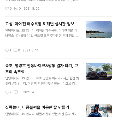
혜택이 적용되면 4월 중순 입장 가능! 유효 기간은 1년 사
~ 11월 6개월간 진행되고 있어요. 7, 8월의 경우 선착순 2
작성시간
0
0
2021. 8. 22.
전 입장 기간은 제외! 티켓 가격 149,0..
00명에 들어가면 선물을 주고 있어요. 그래서?? 이젠 사람
이 없겠지 싶어 아야진 해수욕장에 갔습니다. 7월과 8월
너무 많은 인파가 동해로 몰려들었고, 그래서 바닷가 구경
고성, 아야진 해수욕장 & 해변 실시간 정보
도 못했어요. 이젠 연휴도 끝났고, 여름도 거의 끝나가서 해
글 내용
안녕하세요. JS 입니다. 아야진 해수욕장, 아야진 해변 다
파리 찾아 모험을 떠났습니다. 붕붕~ 항상 해파리가 많았
녀왔습니다. 5월 14일 금요일 오후 주차장은 만차 정말 차
던, 속초 영랑호에 가봤습니다. 속초는 최근 비가 많이 왔던
도 많고 사람도 많았습니다. 코로나 맞나 싶을 정도의 여름
상황이라 큰 기대를 하지 않았어요. 역시나 해파리~ 구경
성수기를 보는 그런 느낌~ 사람이 너무 많아 사진은 못 찍
도 못했습니다. 그래! 작년에 아야진 해수욕장에서 봤어! 출
작성시간
1
0
2021. 5. 14.
었어요. 날씨가 더워지고 있지만 고성은 아직 바람이 싸늘
발 아야진으로! 헉~ 아직 성수기? 주차장에 차도 많고, 주
했어요. 바람이 없으면 덥고 바람이 불고, 그늘이면 약간 춥
차비도 있어..
고 주말에 아야진 해수욕장과 해변을 방문하실 분들은 참
속초, 영랑호 전동바이크&깡통 열차 타기, 고
고하세요. 바람 약간 차고, 주차하기 어렵습니다. 한 가지
프리 속초점
팁을 드리자면, 파란색이 아야진 해수욕장 주차장 인근입
글 내용
니다. 지금도, 여름 성수기에도 주차하기 힘들어요. 빨간색
안녕하세요. JS 입니다. 속초 영랑호 아시죠? 지금 한참 벚
부분도 만차가 되기는 하지만, 그래도 여유 있습니다. 빨간
꽃이 결정입니다. 이럴 때 자전거 혹은 전동바이크로 영랑
색 쪽은 정자가 있어요. 이곳에 주차하고 GS25 쪽으로 해
호 한 바퀴 어떨까요? 벚꽃 관광객이 많아 사진 촬영은 힘
작성시간
2
0
2021. 4. 8.
서 해변으로 내려갈 수..
들어요. 멀리서 바라본 영랑호의 멋진 벚꽃길입니다. 작년
여름 영랑호에서 전동바이크탄 후기를 시작합니다. 맑은
날씨에는 자전거 타기 혹은 산책이 참 좋아요. 특히 영랑호
집콕놀이, 디폼블럭을 이용한 칼 만들기
는 산책하기도 좋고, 라이딩하기도 좋아요. 물론 차를 타고
글 내용
안녕하세요. JS 입니다. 아들이 집에 있는 시간 혼자 재미
한 바퀴 돌아보는 것도 좋습니다. 차를 타고 드라이브하는