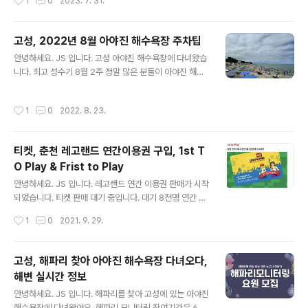
1
0
2023. 7. 31.
해 보았습니다. 아래 새로고침 버튼을 눌러주세요.그럼 다
피노 오션플레이 오션월드 OR 오션플레이 정말 많이 고민
시 대기순번이 돌아갑니다..
했습니다. 하지만, 속초가 목표라, 델피노로 고고! 2023
여름 시즌 파티가 진행됩니다. 정말 핫~ 하게 놀 성인들이
고성, 2022년 8월 아야진 해수욕장 주차팁
모일 거 같아요. 델피노에 투숙하면 정말 멀리 걸어야 오션
글 내용
안녕하세요. JS 입니다. 고성 아야진 해수욕장에 다녀왔습
플레이가 나옵니다. B1 지하로 이동하니 시원하기는 했어
니다. 최고 성수기 8월 2주 정말 많은 분들이 아야진 해수
요. 중간에 먹거리가 많았어요. 치킨 가계가 많았는데, BB
욕장을 찾은 거 같아요. 우선 주차는 헬 상황 주차 팁 아침
탄 사격장까지! 숙박권에 포함된 오션플레이 이용권 이용
일찍 1) 주차장 3) 주차장을 이용 만 차시 2) 주차장 이용
권이 없으면, 별도 요금이 있어요. 오션플레이 소노펠리체
작성시간
1
0
2022. 8. 23.
하지만 주차 자리가 없다면 4) 주차장 이용 4) 주차장은 주
소노캄 이동하는 방법 길 따라가면 나와요~! 오션플레이
차 이용료가 없었습니다. 특정일만 무료인지, 아닌지는 모
영업시간 매일 실내존 10:..
르겠지만, 무료로 이용했습니다. 그리고 미취학 아동은 파
티켓, 춘천 레고랜드 연간이용권 구입, 1st T
란 별에서 놀면 참 좋아요. 취학 아동은 3) 주차장 인근이
O Play & Frist to Play
놀기 좋습니다. 무언가 잡기 놀이도 할 수 있어요. 참 많은
글 내용
인파가 몰려있어요. 아야진 해수욕장 파라솔이 저렇게 많
안녕하세요. JS 입니다. 레고랜드 연간 이용권 판매가 시작
은 건 처음 봅니다. 정말 많은 분들의 사랑을 받고 있는 아
되었습니다. 티켓 판매 대기 중입니다. 대기 8천명 연간 회
야진 해수욕장입니다. 바위틈에 무언가 발견하고 잡는 아
원권 구입이 필요한가요? 이번 연간 회원권의 경우 Fist to
작성시간
1
0
2021. 9. 29.
이들~ 아들..
Play 혜택이 있습니다. 퍼스트 투 플레이 패스는 새로 오픈
할 때 2주 전 미리 입장 가능한 티켓입니다. 평생 한 번의
기회만 제공되는 혜택이에요. 또한 Fist To Play 한정판
고성, 해파리 찾아 아야진 해수욕장 다녀오다,
실물 카드가 증정된다고 합니다. 이건 상당히 괜찮습니다.
해변 실시간 정보
사전 구입하신 분들만 실물카드가 증정되고, 그 외 디지털
글 내용
티켓만 제공됩니다. 구입하실 분들은 이번 기회가 참 좋은
안녕하세요. JS 입니다. 해파리를 찾아 고성에 있는 아야진
거 같아요. 오픈 예정일 2022년 5월 5일 Fist To Play
해수욕장에 다녀왔어요. 해파리 모니터링 참여기간은 6월