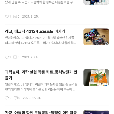
있게 만들 수 있는 미니블럭의 한 종류인 디폼블럭을 구입
것보다 더 스릴을 느낄 수 있었습니다. 영랑호 들어가는 입
했습니다. 디폼블럭을 왜 구입했는가?? 궁금하시죠? 아들
구에 위치한 고프리 속초점 다양한 전동 바이크가 준비되
이 다니는 피아노 학원에서 선물로 주신 디폼블럭 정말 작
어 있었습니다. 안전을 위한 헬멧도 잘 구비되어 있었습니
작성시간
1
0
2021. 3. 25.
은 수량의 미니블럭 이지만 수량에 맞춰 자동차를 3대 만
다. 작은 카페 커피 가격도 괜찮았어요. 해시태그 이벤트 인
들었네요. 사진을 찍어놨어야 하는데, 이건 나중에 다시 포
스타 계정 팔로우 인증하면 아..
스팅해볼게요. 자동차를 3대 만들었는데, 색깔을 정확하게
레고, 테크닉 42124 오프로드 버기카
대칭해서 부품의 잔여 수량도 없이 만들었어요. 꼭 설명서
글 내용
를 보고 만든 것처럼 말이죠. 그래서 추가로 디폼블럭을 주
안녕하세요. JS 입니다. 2021년 1월 1일 발매한 신제품
문했습니다. 기본 세트를 주문하면 아래와 같은 케이스에
레고 테크닉 42124 오프로드 버기카입니다. 아들이 갖고
담겨 도착해요. 그런데 만들다 보니 중간에 색상이 부족합
싶어 하던 여러 자동차 시리즈 중 작동이 가능한 제품을 선
니다. 아들이 파란색이 필요하다며 빨리 주문해 달라고 해
택했습니다. 선택 기준은 직접 조립이 가능한 제품 작동이
작성시간
1
0
2021. 2. 24.
서, 낱개로 빠진 색상을 주문했습니다...
가능한 제품 2가지를 만족하는 제품이 바로 오프로드 버기
카! 비슷한 시기에 새로 나온 자동차 시리즈는 딱 보아도 아
빠가 많이 도와주어야 했어요 가급적 쉽게 조립 가능한 제
과학놀이, 과학 실험 작동 키트_풍력발전기 만
품으로 선택했어요. 가격은 179,900원 브릭수는 374개
들기
조립 연령은 10+ 해당 제품은 스마트폰 어플과 연동해서
글 내용
조정할 수 있습니다. 브릭수 374 PCS 뭐 이 정도는 쉽게
안녕하세요. JS 입니다. 어린이 과학동화를 읽던 중 풍력발
만들 수 있지 아들?? 1번부터 시작~ 조립은 나름 쉬웠습니
전기에 대한 이야기에 흥미를 갖던 아들을 위해 주문해 보
다. 기본적인 골격이 완성되고 있습니다. 점점 자동차의 모
았습니다. 일명 풍력발전기 만들기 도착하자 말자 바로 확
작성시간
0
0
2020. 12. 31.
습이 보입..
인하고 만들어 봅니다. 내용물도 잘 확인하고, 빠진 부품이
없는지 확인해 봅니다. 만드는 방법도 그림으로 설명되어
있고, 설명도 자세하게 되어 있었습니다. 재미있는 상식 풍
판교, 아들과 함께 봇들공원~달팽이 어린이공