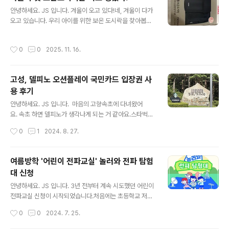
모르죠.아들은 졸업식 연사에서 아름다운 한국에서 초등학
글 내용
안녕하세요. JS 입니다. 겨울이 오고 있다!네, 겨울이 다가
교를 졸업하게 되어 행복하다고 했습니다. 정말 힘들고, 어
오고 있습니다. 우리 아이를 위한 보온 도시락을 찾아봅니
렵고, 좌절하고, 시기와 질투가 많아서 힘들었던 기억은 잊
다.써모스 제품이 가장 인기가 많아 골라 봤어요.모델은 T
어버렸으면 좋겠습니다. 시즌2 시작을 위해 항공기 탑승저
KLH-15001500ml 제품입니다.멋은 없지만, 6시간 보온
멀리... 아시아나 항공기가 보입니다.최근 아시아나 항공이
작성시간
0
0
2025. 11. 16.
이 된다는 써모스 보온 도시락 맛있는 온도로 보온되는 써
인천공항 T1 에서 T2로 이동해서 1박을 공항 인근 호텔에
모스 보온도시락좋은 제품인데 써모스가 언제 중국 제조로
서 했어요.늦으면.. 힘드니까! ..
바뀐 거죠? 써모스 제품은 멋은 없습니다.기능으로 믿고 구
고성, 델피노 오션플레이 국민카드 입장권 사
입하는 제품이죠! 보온 도시락 최강자따뜻한 보온 도시락
용 후기
우리 아이에게 따뜻한 밥 한 끼를 위해 구입한 써모스 보온
글 내용
도시락입니다.겨울에도 따뜻하게 밥 한 끼! 아들을 위해 너
안녕하세요. JS 입니다. 마음의 고향속초에 다녀왔어
로 정했다.
요. 속초 하면 델피노가 생각나게 되는 거 같아요.스타벅스
가 있어서?자녀를 둔 부모님들은 다 아시는 곳바로 워터파
작성시간
0
1
2024. 8. 27.
크가 있기 때문이죠! 한화 리조트에도 큰~ 워터파크가 있
어요.델피노 오션플레이는 작지만 있을 건 다 있고, 사우나
까지 가능해서 좋아합니다. 델피노는 이상하게 고성에 위
여름방학 '어린이 전파교실' 놀러와 전파 탐험
치해 있어요.속초와 고성의 중간이라고 해야 할까요? 오션
대 신청
플레이실외, 실내존다양한 놀이 시설이 준비되어 있어요.
글 내용
있을 건 다 있는 곳~!저는 사우나를 추천드려요.야외 사우
안녕하세요. JS 입니다. 3년 전부터 계속 시도했던 어린이
나를 나가시면 경치 정말 좋아요.시원한 바람~ 따뜻한 온
전파교실 신청이 시작되었습니다.처음에는 초등학교 저학
천물~ 피로가 싹~ 풀립니다. 이용요금시즌 요금골드 시즌,
년이라 신청 자체가 불가능했어요.일부 지방은 신청 미달
작성시간
0
0
2024. 7. 25.
미들시즌으로 나눠 있고, 가격이 상당합니다.어른 62,000
이 되어도 연령 제한으로 신청이 취소되기도 했습니다. 2
원어린이 52,000원미들 시즌도..
024년에는 약간 변경되었습니다.수도권은 국립과천과학