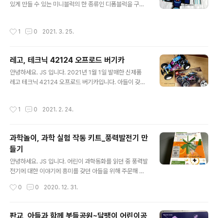
있게 만들 수 있는 미니블럭의 한 종류인 디폼블럭을 구입
것보다 더 스릴을 느낄 수 있었습니다. 영랑호 들어가는 입
했습니다. 디폼블럭을 왜 구입했는가?? 궁금하시죠? 아들
구에 위치한 고프리 속초점 다양한 전동 바이크가 준비되
이 다니는 피아노 학원에서 선물로 주신 디폼블럭 정말 작
어 있었습니다. 안전을 위한 헬멧도 잘 구비되어 있었습니
작성시간
1
0
2021. 3. 25.
은 수량의 미니블럭 이지만 수량에 맞춰 자동차를 3대 만
다. 작은 카페 커피 가격도 괜찮았어요. 해시태그 이벤트 인
들었네요. 사진을 찍어놨어야 하는데, 이건 나중에 다시 포
스타 계정 팔로우 인증하면 아..
스팅해볼게요. 자동차를 3대 만들었는데, 색깔을 정확하게
레고, 테크닉 42124 오프로드 버기카
대칭해서 부품의 잔여 수량도 없이 만들었어요. 꼭 설명서
글 내용
를 보고 만든 것처럼 말이죠. 그래서 추가로 디폼블럭을 주
안녕하세요. JS 입니다. 2021년 1월 1일 발매한 신제품
문했습니다. 기본 세트를 주문하면 아래와 같은 케이스에
레고 테크닉 42124 오프로드 버기카입니다. 아들이 갖고
담겨 도착해요. 그런데 만들다 보니 중간에 색상이 부족합
싶어 하던 여러 자동차 시리즈 중 작동이 가능한 제품을 선
니다. 아들이 파란색이 필요하다며 빨리 주문해 달라고 해
택했습니다. 선택 기준은 직접 조립이 가능한 제품 작동이
작성시간
1
0
2021. 2. 24.
서, 낱개로 빠진 색상을 주문했습니다...
가능한 제품 2가지를 만족하는 제품이 바로 오프로드 버기
카! 비슷한 시기에 새로 나온 자동차 시리즈는 딱 보아도 아
빠가 많이 도와주어야 했어요 가급적 쉽게 조립 가능한 제
과학놀이, 과학 실험 작동 키트_풍력발전기 만
품으로 선택했어요. 가격은 179,900원 브릭수는 374개
들기
조립 연령은 10+ 해당 제품은 스마트폰 어플과 연동해서
글 내용
조정할 수 있습니다. 브릭수 374 PCS 뭐 이 정도는 쉽게
안녕하세요. JS 입니다. 어린이 과학동화를 읽던 중 풍력발
만들 수 있지 아들?? 1번부터 시작~ 조립은 나름 쉬웠습니
전기에 대한 이야기에 흥미를 갖던 아들을 위해 주문해 보
다. 기본적인 골격이 완성되고 있습니다. 점점 자동차의 모
았습니다. 일명 풍력발전기 만들기 도착하자 말자 바로 확
작성시간
0
0
2020. 12. 31.
습이 보입..
인하고 만들어 봅니다. 내용물도 잘 확인하고, 빠진 부품이
없는지 확인해 봅니다. 만드는 방법도 그림으로 설명되어
있고, 설명도 자세하게 되어 있었습니다. 재미있는 상식 풍
판교, 아들과 함께 봇들공원~달팽이 어린이공