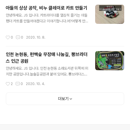
변에서만 놀고 있었나 봅니다. 그래도 아들은 춥다고 하면
아들의 상상 공작, 비누 클레이로 카트 만들기
서도 재미있게 놀았어요.저도 같이 놀면 좋은데..^^ 추운 물
글 내용
은 질색이라...이야기하지만 다음에는 같이 물에 들어가야
안녕하세요. JS 입니다. 카트라이더를 열심히 즐기는 아들
겠습니다.다이빙 슈트 하나 장만해야겠어요 ^^ 10월 초 아
팬더 카트를 만들어야겠다고 이야기합니다.어?어떻게 만
야진 해수욕장에서 재미있게 놀았던 영상 하나 남기고 마
들려고??본인은 다 생각이 있다며~ 비누 클레이를 색깔별
칩니다.
로 사달라고 합니다. 그래서 모든 색상을 구입했습니다. 정
작성시간
0
0
2020. 10. 8.
말 열심히 무언가를 만들기 시작합니다. 작업 중이니 들어
오지도 말고 사진도 찍지 말라고 이야기합니다. 2~3시간
만들더니 신나게 이야기하네요.완성되었다고 ~ 무얼 만든
인천 논현동, 편백숲 무장애 나눔길, 뽕브라더
거야?? 라고 물어보니, 아래와 같이 사진을 보여줍니다.카
스 인근 공원
드라이더 팬더 카드라며... 얼굴 모양인데 비슷한가요? 초
글 내용
등학교 1학년의 손놀림으로 만들기 쉽지는 않았을 듯싶습
안녕하세요. JS 입니다. 인천 논현동 소래도서관 뒤쪽에 위
니다.무얼 보고 만든 것도 아니고, 처음에는 지우개를 갈아
치한 공원입니다.늘솔길공원과 붙어 있어요. 뽕브라더스에
서 만들다 실패하고, 공작 비누를 사달라고 이야기해서 재
방문했다가 손님이 많으면 한 바퀴 돌고, 혹은 식사 후 산책
작성시간
2
0
2020. 10. 4.
료만 사줬는데요.본인이 이리저리 생각하더니..
하기 좋은 곳입니다.실은 아이들이 좋아하는 양떼목장이
있는 건 비밀 아닌 비밀입니다. 식사 전 산책할 것인가?식
사 후 산책할 것인가?당신의 선택은?? 정답은 짬뽕만 먹고
더보기
갈게요~ 라고 말하고 싶지만, 아들과 양을 보러 가봅니다.
뽕브라더스 앞 찻길은 건너 학교 뒤로 가면 공원이 나옵니
다.모르시면 주변 분들에게 물어보시거나 지도를 보시면
확인 가능합니다.뽕브라더스에서 5분 이내 거리입니다. [
짬뽕 맛집 뽕브라더스를 모르신다면 클릭하세요 ] 요즘에