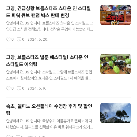
관에서 이틀 진행되고, 그 외 지역은 하루 진행됩니다.예전
고양, 긴급상황 브롤스타즈 쇼다운 인 스타필
코로나 때 무선키트 제공해 주었을 때가 좋았던 거 같아
드 파워 큐브 랜덤 박스 판매 변경
요. 5개 기관이 함께 하는 '놀러 와 전파탐험대'교육일정 :
글 내용
2024년 8월 8일 목요일 ~ 9일 금요일교육시간 : 13:00
안녕하세요. JS 입니다. 브롤스타즈 쇼다운 인 스타필드 고
~ 17:00 (12:30까지 도착)대상 : 초등학교 5학년 ~ 6학
양긴급 소식을 전해드립니다. 선착순 구입이 가능했던 파
년, 100명중요 : 주차지원 없음, 학부모 대기 장소 없음 아
워 큐브 랜덤 박스 소식입니다. 아침 9시 ~ 소진 시굿즈 구
작성시간
0
0
2024. 5. 20.
래 신청 방법을 따라 회원 가입 후 신청 했어요.가족회원 계
매가 가능했습니다. 장소가 스타필드 정문 분수대 앞으로
정이라..
변경되어 주말을 피해 다녀왔습니다. 아침 9시분수대 앞
선착순 발급도 행사 중간에 변경되었어요.목요일 오전에
고양, 브롤스타즈 벌룬 페스티벌! 쇼다운 인
부스에서 구입하려고 갔지만, 구입하지 못했습니다.이미
스타필드 예약팁
오전 9시에 배부가 끝났다고...아니 미리 공지해 주던가. 어
글 내용
디에 써 붙여 놓던가 해야 하는데 말이죠.아침 10시 오픈
안녕하세요. JS 입니다. 스타필드 고양에 브롤스타즈 팝업
시간에 맞춰 부스 앞에 갔더니 이미 끝! 그래서 주말을 피해
스토어가 찾아왔어요.쇼다운 인 스타필드 1차 예약을 실패
줄을 서보자 싶어 다녀왔습니다. 바로 여기가 스타필드 정
하고 2차 예약을 진행했습니다. 브롤스타즈 쇼다운 인 스
작성시간
0
0
2024. 5. 9.
문 분수대 앞이야!즐거운 마음에 봤더니, 굿즈샵이 끝났어
타필드 예약팁 사전 예약필수예약 시간 5분 전 계속 새로
요.파워 큐브 랜덤 박스 판..
고침 하세요. 오전 10시 오픈하지만 10시에 접속하면 대기
1시간입니다. 고양은 끝났어요.안성은 미리 준비해서 성
속초, 델피노 오션플레이 수영장 후기 및 할인
공하세요.스타필드 고양 예약을 누르면 예약이 진행됩니
팁
다. 이상하다 싶어 1분을 남기고 예약을 눌러보니 이미 예
글 내용
약 대기대기순번 253911분 지나서 확인해 보니 대기순번
안녕하세요. JS 입니다. 극성수기 여름휴가로 델피노에 다
2264 12분이 지나도 16분이 지나도 대기순번 변화가 없
녀왔습니다. 델피노를 선택한 이유 바로 워터파크가 있기
습니다.대기순번 2264 이건 아닌 거 같아서, 방법을 연구
때문이죠. 속초 OR 고성 딱 중간에 위치한 속초 소노캄 델
작성시간