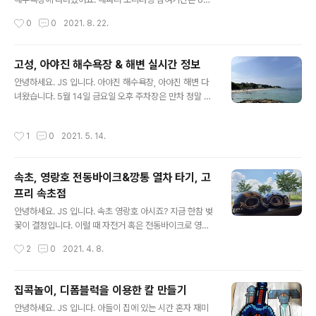
혜택이 적용되면 4월 중순 입장 가능! 유효 기간은 1년 사
~ 11월 6개월간 진행되고 있어요. 7, 8월의 경우 선착순 2
작성시간
0
0
2021. 8. 22.
전 입장 기간은 제외! 티켓 가격 149,0..
00명에 들어가면 선물을 주고 있어요. 그래서?? 이젠 사람
이 없겠지 싶어 아야진 해수욕장에 갔습니다. 7월과 8월
너무 많은 인파가 동해로 몰려들었고, 그래서 바닷가 구경
고성, 아야진 해수욕장 & 해변 실시간 정보
도 못했어요. 이젠 연휴도 끝났고, 여름도 거의 끝나가서 해
글 내용
안녕하세요. JS 입니다. 아야진 해수욕장, 아야진 해변 다
파리 찾아 모험을 떠났습니다. 붕붕~ 항상 해파리가 많았
녀왔습니다. 5월 14일 금요일 오후 주차장은 만차 정말 차
던, 속초 영랑호에 가봤습니다. 속초는 최근 비가 많이 왔던
도 많고 사람도 많았습니다. 코로나 맞나 싶을 정도의 여름
상황이라 큰 기대를 하지 않았어요. 역시나 해파리~ 구경
성수기를 보는 그런 느낌~ 사람이 너무 많아 사진은 못 찍
도 못했습니다. 그래! 작년에 아야진 해수욕장에서 봤어! 출
작성시간
1
0
2021. 5. 14.
었어요. 날씨가 더워지고 있지만 고성은 아직 바람이 싸늘
발 아야진으로! 헉~ 아직 성수기? 주차장에 차도 많고, 주
했어요. 바람이 없으면 덥고 바람이 불고, 그늘이면 약간 춥
차비도 있어..
고 주말에 아야진 해수욕장과 해변을 방문하실 분들은 참
속초, 영랑호 전동바이크&깡통 열차 타기, 고
고하세요. 바람 약간 차고, 주차하기 어렵습니다. 한 가지
프리 속초점
팁을 드리자면, 파란색이 아야진 해수욕장 주차장 인근입
글 내용
니다. 지금도, 여름 성수기에도 주차하기 힘들어요. 빨간색
안녕하세요. JS 입니다. 속초 영랑호 아시죠? 지금 한참 벚
부분도 만차가 되기는 하지만, 그래도 여유 있습니다. 빨간
꽃이 결정입니다. 이럴 때 자전거 혹은 전동바이크로 영랑
색 쪽은 정자가 있어요. 이곳에 주차하고 GS25 쪽으로 해
호 한 바퀴 어떨까요? 벚꽃 관광객이 많아 사진 촬영은 힘
작성시간
2
0
2021. 4. 8.
서 해변으로 내려갈 수..
들어요. 멀리서 바라본 영랑호의 멋진 벚꽃길입니다. 작년
여름 영랑호에서 전동바이크탄 후기를 시작합니다. 맑은
날씨에는 자전거 타기 혹은 산책이 참 좋아요. 특히 영랑호
집콕놀이, 디폼블럭을 이용한 칼 만들기
는 산책하기도 좋고, 라이딩하기도 좋아요. 물론 차를 타고
글 내용
안녕하세요. JS 입니다. 아들이 집에 있는 시간 혼자 재미
한 바퀴 돌아보는 것도 좋습니다. 차를 타고 드라이브하는