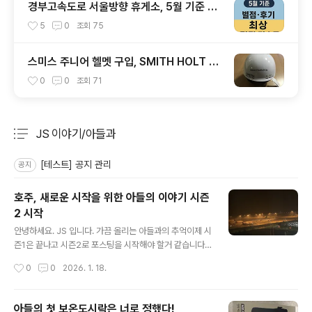
경부고속도로 서울방향 휴게소, 5월 기준 맛
집 리스트
5
0
조회
75
스미스 주니어 헬멧 구입, SMITH HOLT JR
1920
0
0
조회
71
JS 이야기/아들과
분류 전체보기
주요 글 목록
[테스트] 공지 관리
공지
호주, 새로운 시작을 위한 아들의 이야기 시즌
2 시작
글 내용
안녕하세요. JS 입니다. 가끔 올리는 아들과의 추억이제 시
즌1은 끝나고 시즌2로 포스팅을 시작해야 할거 같습니다.
티스토리와 네이버 블로그 2개로 나워 등록했는데 어떻게
작성시간
0
0
2026. 1. 18.
진행할지는 고민입니다. 아들은 한국에서 시즌1을 마무리
했습니다.아름다운 한국에서 초등학교를 졸업했어요.아름
답다. 정말 좋은 곳이다. 라는건 체험해 보지 않은 사람은
아들의 첫 보온도시락은 너로 정했다!