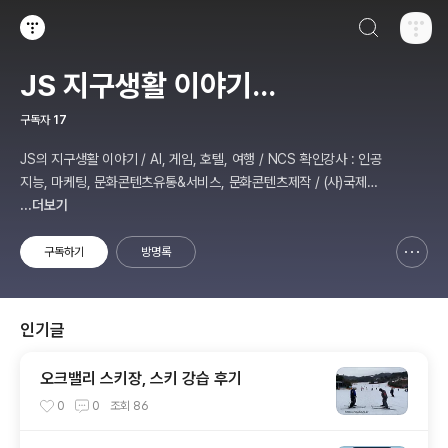
검색하기
티스토리
JS 지구생활 이야기...
구독자
17
JS의 지구생활 이야기 / AI, 게임, 호텔, 여행 / NCS 확인강사 : 인공
지능, 마케팅, 문화콘텐츠유통&서비스, 문화콘텐츠제작 / (사)국제미
디어예술협회 강원지부장 겸 수석연구원
...더보기
구독하기
방명록
신고하기 레이어
열기
인기글
오크밸리 스키장, 스키 강습 후기
0
0
조회
86