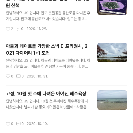
력 발전기의 원리는? 알기 쉽게 설명해 주었고, 실제 실험
원 산책
해 보니 이해를 빠르게 했어요. 영어 설명서 조립을 시작해
글 내용
봅니다. 쉽게 만들 수 있었어요. 풍력 발전기 실험 반짝반짝
안녕하세요. JS 입니다. 판교 봇들공원 등산로를 다녀온 후
불도 잘 나와요~ 밖에서 싱싱이에 매달아 열심히 돌아보았
기입니다. 판교에 등산로?? 네~ 있습니다. 입구는 총 3곳
어요. 바람이 불 때는 가만있어도 되지만 없을 땐 열심히 싱
으로 IP KORE 인근, 한화 연구소 뒤 달팽이 어린이공원,
작성시간
2
0
2020. 11. 29.
싱 이를 타야 했어요. 풍력 발전기의 원리를 쉽게 이해할 수
그리고 봇들마을입니다. 보통 봇들마을 1단지 쪽 입구에서
있어서 유익했습니다..
달팽이 어린이 공원 라인을 가장 많이 이용합니다. 어린이
와 함께 하면 8번 7번 1번길 어른이라면 8번 7번, 5번, 4
아들과 데이트를 가장한 스벅 E-프리권시, 2
번으로 한 바퀴 돌면 좋아요 크게 한바퀴 돌면 1시간 거리
021 다이어리 1+1 도전
입니다. 봇들마을 입구에 올라 경치 구경도 합니다. 주변 감
글 내용
상하면서 걸었어요~ 판교 시내가 한눈에 보입니다. 이보다
안녕하세요. JS 입니다. 아들과 데이트를 다녀왔습니다. 아
멋진 명소는 없을 거예요. 팔각정, 진입 마당, 쉼터 가는 길
들과 영랑호 드라이브를 하면 정말 기분이 좋습니다. 좋은
와~ 어디로 가는 거니~ 다리를 건너가면 무언가 나오겠
기분을 가지고 스타벅스에도 가고 1석 2조를 하고 왔어요.
작성시간
0
0
2020. 10. 31.
죠? 달팽이 어린이 공원까지 왔습니다. 너무 기뻐서 만세를
영랑호는 단풍이 너무 이쁩니다. 시원한 바람과 함께 단풍
외쳤어..
나무가 너무 멋지게 조화됩니다. 사진은 아이폰12 PRO 막
찍어도 괜찮게 나오네요. 스벅을 가지전 아들이 원하는 책
고성, 10월 첫 주에 다녀온 아야진 해수욕장
을 사러 갑니다. 너무 읽고 싶었는데, 학교 도서관에 있는
글 내용
안녕하세요. JS 입니다. 10월 첫 주아야진 해수욕장에 다
책은 중간이 찢어졌다고, 꼭 사야겠다고 합니다. 책 제목은
녀왔습니다. 날씨가 참 좋았어요.맑은 바닷물에~ 사람은
비밀~ 스벅에서 음료를 주문합니다. 에스프레소 14잔을
조금 있지만 괜찮겠죠? 아이들도 많이 나왔고, 괜찮은가 싶
주문할까 하다가, 그냥 하루 3잔씩 먹는 방법으로 시도해
었습니다. 아들도 정말 신나게 바다에 뛰어들어 물놀이를
보았습니다. 이거 너무 힘든 거 같아요. 다들 14잔 주문하
작성시간
0
0
2020. 10. 10.
했어요. 그러다 막 뛰어나왔어요. 재미있는데 춥다며~네~
는 게 이유가 있었어요. 내일은 에스프레소 10잔을 텀블러
10월 초바닷물이 상당히 차가웠어요.그래서 아이들이 주
에 담아와야겠습니다..