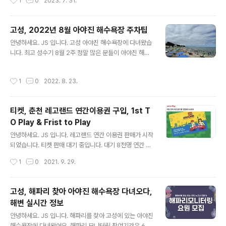
1
0
2023. 7. 31.
해 보았습니다. 아래 새로고침 버튼을 눌러주세요.그럼 다
피노 오션플레이 오션월드 OR 오션플레이 정말 많이 고민
시 대기순번이 돌아갑니다..
했습니다. 하지만, 속초가 목표라, 델피노로 고고! 2023
여름 시즌 파티가 진행됩니다. 정말 핫~ 하게 놀 성인들이
고성, 2022년 8월 아야진 해수욕장 주차팁
모일 거 같아요. 델피노에 투숙하면 정말 멀리 걸어야 오션
글 내용
안녕하세요. JS 입니다. 고성 아야진 해수욕장에 다녀왔습
플레이가 나옵니다. B1 지하로 이동하니 시원하기는 했어
니다. 최고 성수기 8월 2주 정말 많은 분들이 아야진 해수
요. 중간에 먹거리가 많았어요. 치킨 가계가 많았는데, BB
욕장을 찾은 거 같아요. 우선 주차는 헬 상황 주차 팁 아침
탄 사격장까지! 숙박권에 포함된 오션플레이 이용권 이용
일찍 1) 주차장 3) 주차장을 이용 만 차시 2) 주차장 이용
권이 없으면, 별도 요금이 있어요. 오션플레이 소노펠리체
작성시간
1
0
2022. 8. 23.
하지만 주차 자리가 없다면 4) 주차장 이용 4) 주차장은 주
소노캄 이동하는 방법 길 따라가면 나와요~! 오션플레이
차 이용료가 없었습니다. 특정일만 무료인지, 아닌지는 모
영업시간 매일 실내존 10:..
르겠지만, 무료로 이용했습니다. 그리고 미취학 아동은 파
티켓, 춘천 레고랜드 연간이용권 구입, 1st T
란 별에서 놀면 참 좋아요. 취학 아동은 3) 주차장 인근이
O Play & Frist to Play
놀기 좋습니다. 무언가 잡기 놀이도 할 수 있어요. 참 많은
글 내용
인파가 몰려있어요. 아야진 해수욕장 파라솔이 저렇게 많
안녕하세요. JS 입니다. 레고랜드 연간 이용권 판매가 시작
은 건 처음 봅니다. 정말 많은 분들의 사랑을 받고 있는 아
되었습니다. 티켓 판매 대기 중입니다. 대기 8천명 연간 회
야진 해수욕장입니다. 바위틈에 무언가 발견하고 잡는 아
원권 구입이 필요한가요? 이번 연간 회원권의 경우 Fist to
작성시간
1
0
2021. 9. 29.
이들~ 아들..
Play 혜택이 있습니다. 퍼스트 투 플레이 패스는 새로 오픈
할 때 2주 전 미리 입장 가능한 티켓입니다. 평생 한 번의
기회만 제공되는 혜택이에요. 또한 Fist To Play 한정판
고성, 해파리 찾아 아야진 해수욕장 다녀오다,
실물 카드가 증정된다고 합니다. 이건 상당히 괜찮습니다.
해변 실시간 정보
사전 구입하신 분들만 실물카드가 증정되고, 그 외 디지털
글 내용
티켓만 제공됩니다. 구입하실 분들은 이번 기회가 참 좋은
안녕하세요. JS 입니다. 해파리를 찾아 고성에 있는 아야진
거 같아요. 오픈 예정일 2022년 5월 5일 Fist To Play
해수욕장에 다녀왔어요. 해파리 모니터링 참여기간은 6월