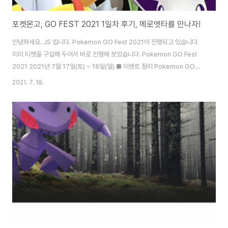
포켓몬고, GO FEST 2021 1일차 후기, 메로엣타를 만나자!
안녕하세요. JS 입니다. Pokemon GO Fest 2021이 진행되고 있습니다.
미리 티켓을 구입해 두어서 바로 진행해 보았습니다. Pokemon GO Fest
2021 2021년 7월 17일(토) ~ 18일(일) ■ 이벤트 정리 Pokemon GO
Fest 2021 1일차 - 2021년 7월 17일(토) 오전 10시 ~ 오후 6시 ▶ 4가지
2021. 7. 18.
테마 서식지 등장 - 정글, 바위산/사막, 바다/해변, 동굴 - 동굴 : 단굴, 메더, 모
노두 등 - 정글 : 에이팜, 개구마루 등 - 바위산/사막 : 무장조, 히포포타스 등 -
바다/해변 : 미뇽, 맘복치 등 ▶ 레이드 배틀 - 카포에라, 두개도스, 특별한 의상
을 입은 포니타, 지그제구리 등장 - 참고로 지금은 뮤츠가 인기가 많아요. ▶ 특
별한 의상을 입은 ..