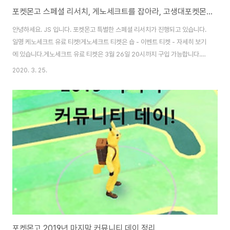
포켓몬고 스페셜 리서치, 게노세크트를 잡아라, 고생대포켓몬의 수수께끼를 풀어라!
안녕하세요. JS 입니다. 포켓몬고 특별한 스페셜 리서치가 진행되고 있습니다.
일명 케노세크트 유료 티켓!게노세크트 티켓은 숍 - 이벤트 티켓 - 자세히 보기
에 있습니다.게노세크트 유료 티켓은 3월 26일 20시까지 구입 가능합니다.
가격은 9,900원 입니다. 스페셜 리서치를 진행해 봅니다.총 5가지 미션으로
2020. 3. 25.
되어 있고, 첫 번째 미션은 노말타입 포켓몬 25마리 잡기입니다. 고생대 포켓
몬의 수수께끼를 풀어라! 1/5노말타입 포켓몬을 25마리 잡는다.완료시 : 프리
미엄 배틀패스 x5, 쁘사이저, 게노세크트 캡 고생대 포켓몬의 수수께끼를 풀어
라! 2/5불꽃타입 포켓몬을 25마리 잡는다.완료시 : 기술머신스페셜 x3, 무장
조, 슈퍼 부화장치 x3 완료 보상으로 무장조 획득! 고생대 포켓몬의 수수께끼
를 풀어라!..
포켓몬고 2019년 마지막 커뮤니티 데이 정리